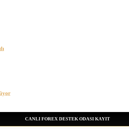
dı
üyor
CANLI FOREX DESTEK ODASI KAYIT