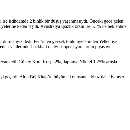
ti ise istihdamda 2 binlik bir düşüş yaşanmasıydı. Önceki gece gelen
lerine kadar taşıdı. Avustralya işsizlik oranı ise 5.1% ile beklentide
r durmalıyız dedi. Fed’in en gevşek tonlu üyelerinden Yellen ise
eden saatlerinde Lockhart da twist operasyonlarının piyasayı
devam etti. Güney Kore Kospi 2%, Japonya Nikkei 1.25% artışla
eyi geçirdi. Altın Bej Kitap’ın büyüme konusunda biraz daha iyimser