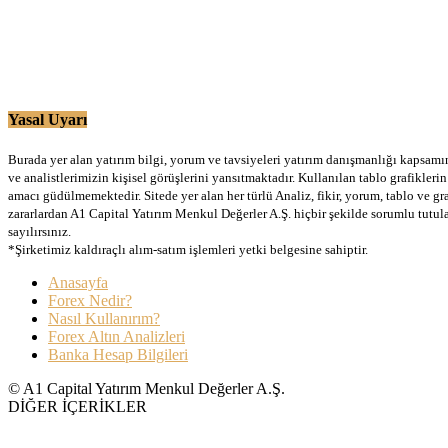
Yasal Uyarı
Burada yer alan yatırım bilgi, yorum ve tavsiyeleri yatırım danışmanlığı kapsamınd
ve analistlerimizin kişisel görüşlerini yansıtmaktadır. Kullanılan tablo grafikler
amacı güdülmemektedir. Sitede yer alan her türlü Analiz, fikir, yorum, tablo ve gr
zararlardan A1 Capital Yatırım Menkul Değerler A.Ş. hiçbir şekilde sorumlu tutu
sayılırsınız.
*Şirketimiz kaldıraçlı alım-satım işlemleri yetki belgesine sahiptir.
Anasayfa
Forex Nedir?
Nasıl Kullanırım?
Forex Altın Analizleri
Banka Hesap Bilgileri
© A1 Capital Yatırım Menkul Değerler A.Ş.
DİĞER İÇERİKLER