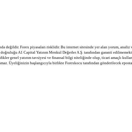
a değildir. Forex piyasaları risklidir. Bu internet sitesinde yer alan yorum, analiz
in doğruluğu A1 Capital Yatırım Menkul Değerler A.Ş. tarafından garanti edilmemekte
afikler genel yatırım tavsiyesi ve finansal bilgi niteliğinde olup, ticari amaçlı ku
lamaz. Üyeliğinizin başlangıcıyla birlikte Forexkocu tarafından gönderilecek epost