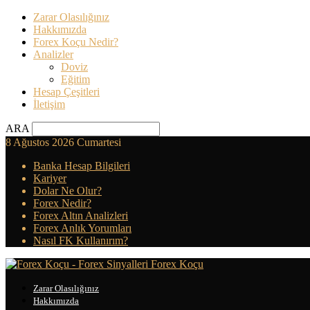
Zarar Olasılığınız
Hakkımızda
Forex Koçu Nedir?
Analizler
Doviz
Eğitim
Hesap Çeşitleri
İletişim
ARA
8 Ağustos 2026 Cumartesi
Banka Hesap Bilgileri
Kariyer
Dolar Ne Olur?
Forex Nedir?
Forex Altın Analizleri
Forex Anlık Yorumları
Nasıl FK Kullanırım?
Forex Koçu
Zarar Olasılığınız
Hakkımızda