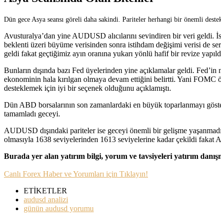
Dün gece Asya seansı göreli daha sakindi. Pariteler herhangi bir önemli destek 
Avusturalya’dan yine AUDUSD alıcılarını sevindiren bir veri geldi. İs
beklenti üzeri büyüme verisinden sonra istihdam değişimi verisi de ser
geldi fakat geçtiğimiz ayın oranına yukarı yönlü hafif bir revize yapıld
Bunların dışında bazı Fed üyelerinden yine açıklamalar geldi. Fed’in 
ekonominin hala kırılgan olmaya devam ettiğini belirtti. Yani FOMC ö
desteklemek için iyi bir seçenek olduğunu açıklamıştı.
Dün ABD borsalarının son zamanlardaki en büyük toparlanmayı göste
tamamladı geceyi.
AUDUSD dışındaki pariteler ise geceyi önemli bir gelişme yaşanmadığı
olmasıyla 1638 seviyelerinden 1613 seviyelerine kadar çekildi fakat A
Burada yer alan yatırım bilgi, yorum ve tavsiyeleri yatırım danı
Canlı Forex Haber ve Yorumları için Tıklayın!
ETİKETLER
audusd analizi
günün audusd yorumu