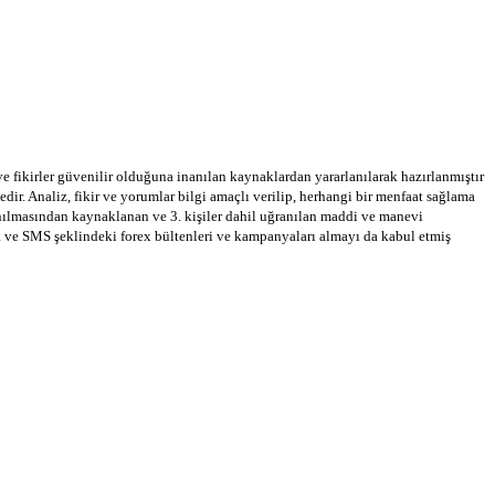
 ve fikirler güvenilir olduğuna inanılan kaynaklardan yararlanılarak hazırlanmıştır
dir. Analiz, fikir ve yorumlar bilgi amaçlı verilip, herhangi bir menfaat sağlama
llanılmasından kaynaklanan ve 3. kişiler dahil uğranılan maddi ve manevi
a ve SMS şeklindeki forex bültenleri ve kampanyaları almayı da kabul etmiş