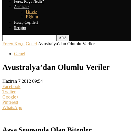
Forex Koçu Nedir?
Analizler
Doviz
Eğitim
Hesap Çeşitleri
İletişim
Forex Koçu
Genel
Avustralya’dan Olumlu Veriler
Genel
Avustralya’dan Olumlu Veriler
Haziran 7 2012 09:54
Facebook
Twitter
Google+
Pinterest
WhatsApp
Asya Seansında Olan Bitenler