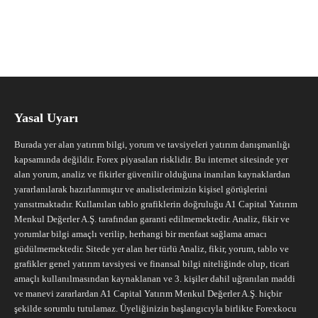
Yasal Uyarı
Burada yer alan yatırım bilgi, yorum ve tavsiyeleri yatırım danışmanlığı
kapsamında değildir. Forex piyasaları risklidir. Bu internet sitesinde yer
alan yorum, analiz ve fikirler güvenilir olduğuna inanılan kaynaklardan
yararlanılarak hazırlanmıştır ve analistlerimizin kişisel görüşlerini
yansıtmaktadır. Kullanılan tablo grafiklerin doğruluğu A1 Capital Yatırım
Menkul Değerler A.Ş. tarafından garanti edilmemektedir. Analiz, fikir ve
yorumlar bilgi amaçlı verilip, herhangi bir menfaat sağlama amacı
güdülmemektedir. Sitede yer alan her türlü Analiz, fikir, yorum, tablo ve
grafikler genel yatırım tavsiyesi ve finansal bilgi niteliğinde olup, ticari
amaçlı kullanılmasından kaynaklanan ve 3. kişiler dahil uğranılan maddi
ve manevi zararlardan A1 Capital Yatırım Menkul Değerler A.Ş. hiçbir
şekilde sorumlu tutulamaz. Üyeliğinizin başlangıcıyla birlikte Forexkocu