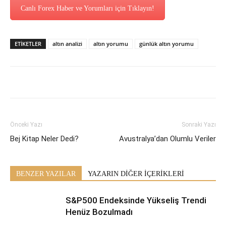
Canlı Forex Haber ve Yorumları için Tıklayın!
ETİKETLER
altın analizi
altın yorumu
günlük altın yorumu
Önceki Yazı
Sonraki Yazı
Bej Kitap Neler Dedi?
Avustralya’dan Olumlu Veriler
BENZER YAZILAR
YAZARIN DİĞER İÇERİKLERİ
S&P500 Endeksinde Yükseliş Trendi
Henüz Bozulmadı