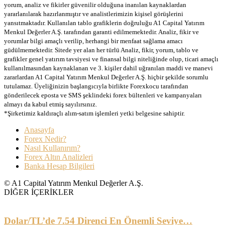
yorum, analiz ve fikirler güvenilir olduğuna inanılan kaynaklardan
yararlanılarak hazırlanmıştır ve analistlerimizin kişisel görüşlerini
yansıtmaktadır. Kullanılan tablo grafiklerin doğruluğu A1 Capital Yatırım
Menkul Değerler A.Ş. tarafından garanti edilmemektedir. Analiz, fikir ve
yorumlar bilgi amaçlı verilip, herhangi bir menfaat sağlama amacı
güdülmemektedir. Sitede yer alan her türlü Analiz, fikir, yorum, tablo ve
grafikler genel yatırım tavsiyesi ve finansal bilgi niteliğinde olup, ticari amaçlı
kullanılmasından kaynaklanan ve 3. kişiler dahil uğranılan maddi ve manevi
zararlardan A1 Capital Yatırım Menkul Değerler A.Ş. hiçbir şekilde sorumlu
tutulamaz. Üyeliğinizin başlangıcıyla birlikte Forexkocu tarafından
gönderilecek eposta ve SMS şeklindeki forex bültenleri ve kampanyaları
almayı da kabul etmiş sayılırsınız.
*Şirketimiz kaldıraçlı alım-satım işlemleri yetki belgesine sahiptir.
Anasayfa
Forex Nedir?
Nasıl Kullanırım?
Forex Altın Analizleri
Banka Hesap Bilgileri
© A1 Capital Yatırım Menkul Değerler A.Ş.
DİĞER İÇERİKLER
Dolar/TL’de 7.54 Direnci En Önemli Seviye…