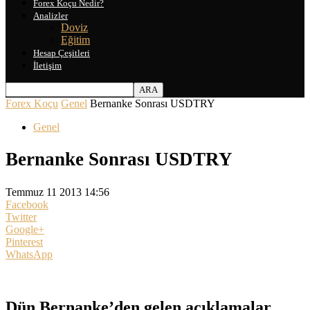
Forex Koçu Nedir?
Analizler
Doviz
Eğitim
Hesap Çeşitleri
İletişim
Forex Koçu
Genel
Bernanke Sonrası USDTRY
Genel
Bernanke Sonrası USDTRY
Temmuz 11 2013 14:56
Facebook
Twitter
Google+
Pinterest
WhatsApp
Dün Bernanke’den gelen açıklamalar