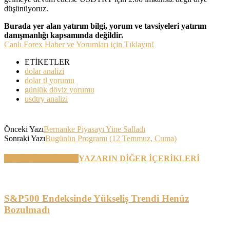
düşünüyoruz.
Burada yer alan yatırım bilgi, yorum ve tavsiyeleri yatırım
danışmanlığı kapsamında değildir.
Canlı Forex Haber ve Yorumları için Tıklayın!
ETİKETLER
dolar analizi
dolar tl yorumu
günlük döviz yorumu
usdtry analizi
Önceki Yazı
Bernanke Piyasayı Yine Salladı
Sonraki Yazı
Bugünün Programı (12 Temmuz, Cuma)
BENZER YAZILAR
YAZARIN DİĞER İÇERİKLERİ
S&P500 Endeksinde Yükseliş Trendi Henüz
Bozulmadı