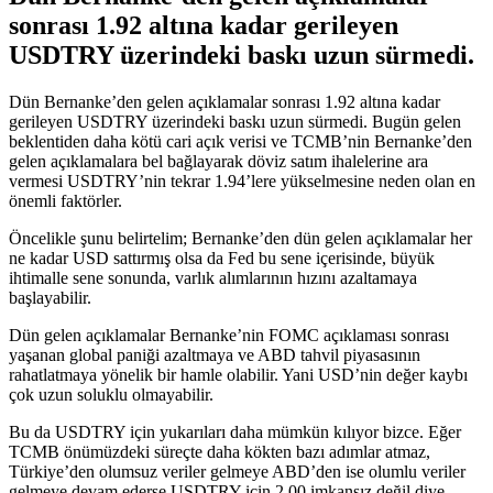
sonrası 1.92 altına kadar gerileyen
USDTRY üzerindeki baskı uzun sürmedi.
Dün Bernanke’den gelen açıklamalar sonrası 1.92 altına kadar
gerileyen USDTRY üzerindeki baskı uzun sürmedi. Bugün gelen
beklentiden daha kötü cari açık verisi ve TCMB’nin Bernanke’den
gelen açıklamalara bel bağlayarak döviz satım ihalelerine ara
vermesi USDTRY’nin tekrar 1.94’lere yükselmesine neden olan en
önemli faktörler.
Öncelikle şunu belirtelim; Bernanke’den dün gelen açıklamalar her
ne kadar USD sattırmış olsa da Fed bu sene içerisinde, büyük
ihtimalle sene sonunda, varlık alımlarının hızını azaltamaya
başlayabilir.
Dün gelen açıklamalar Bernanke’nin FOMC açıklaması sonrası
yaşanan global paniği azaltmaya ve ABD tahvil piyasasının
rahatlatmaya yönelik bir hamle olabilir. Yani USD’nin değer kaybı
çok uzun soluklu olmayabilir.
Bu da USDTRY için yukarıları daha mümkün kılıyor bizce. Eğer
TCMB önümüzdeki süreçte daha kökten bazı adımlar atmaz,
Türkiye’den olumsuz veriler gelmeye ABD’den ise olumlu veriler
gelmeye devam ederse USDTRY için 2.00 imkansız değil diye