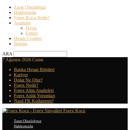
Zarar Olasılığınız
Hakkımızda
Forex Koçu Nedir?
Analizler
Doviz
Eğitim
Hesap Çeşitleri
İletişim
ARA
7 Ağustos 2026 Cuma
Banka Hesap Bilgileri
Kariyer
Dolar Ne Olur?
Forex Nedir?
Forex Altın Analizleri
Forex Anlık Yorumları
Nasıl FK Kullanırım?
Forex Koçu
Zarar Olasılığınız
Hakkımızda