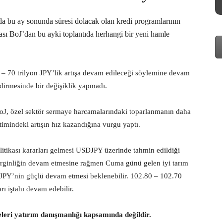
nda bu ay sonunda süresi dolacak olan kredi programlarının
kası BoJ’dan bu ayki toplantıda herhangi bir yeni hamle
 – 70 trilyon JPY’lik artışa devam edileceği söylemine devam
dirmesinde bir değişiklik yapmadı.
oJ, özel sektör sermaye harcamalarındaki toparlanmanın daha
timindeki artışın hız kazandığına vurgu yaptı.
litikası kararları gelmesi USDJPY üzerinde tahmin edildiği
gerginliğin devam etmesine rağmen Cuma günü gelen iyi tarım
DJPY’nin güçlü devam etmesi beklenebilir. 102.80 – 102.70
ı iştahı devam edebilir.
eleri yatırım danışmanlığı kapsamında değildir.