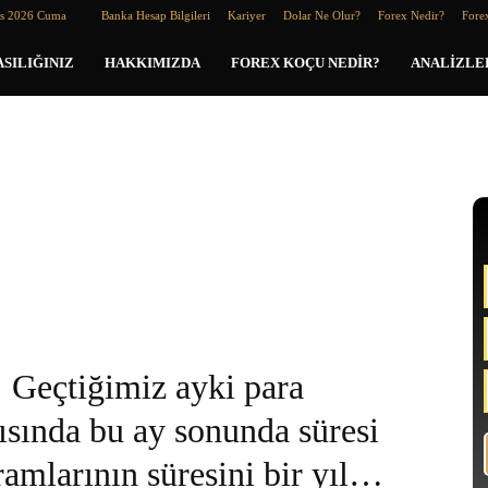
os 2026 Cuma
Banka Hesap Bilgileri
Kariyer
Dolar Ne Olur?
Forex Nedir?
Forex
SILIĞINIZ
HAKKIMIZDA
FOREX KOÇU NEDIR?
ANALIZLE
Geçtiğimiz ayki para
tısında bu ay sonunda süresi
ramlarının süresini bir yıl…