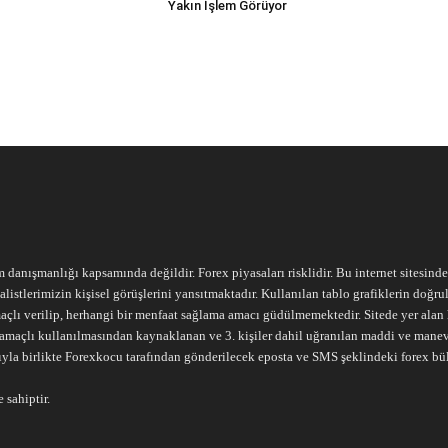
Yakın İşlem Görüyor
m danışmanlığı kapsamında değildir. Forex piyasaları risklidir. Bu internet sitesind
alistlerimizin kişisel görüşlerini yansıtmaktadır. Kullanılan tablo grafiklerin doğ
açlı verilip, herhangi bir menfaat sağlama amacı güdülmemektedir. Sitede yer alan he
ari amaçlı kullanılmasından kaynaklanan ve 3. kişiler dahil uğranılan maddi ve mane
ıyla birlikte Forexkocu tarafından gönderilecek eposta ve SMS şeklindeki forex bü
 sahiptir.