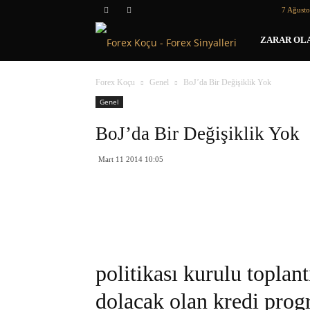
7 Ağust
Forex
ZARAR OLA
Koçu
Forex Koçu
Genel
BoJ’da Bir Değişiklik Yok
Genel
BoJ’da Bir Değişiklik Yok
Mart 11 2014 10:05
politikası kurulu toplan
dolacak olan kredi prog