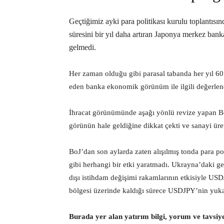
Geçtiğimiz ayki para politikası kurulu toplantısı
süresini bir yıl daha artıran Japonya merkez ban
gelmedi.
Her zaman olduğu gibi parasal tabanda her yıl 60
eden banka ekonomik görünüm ile ilgili değerlen
İhracat görünümünde aşağı yönlü revize yapan B
görünün hale geldiğine dikkat çekti ve sanayi üre
BoJ’dan son aylarda zaten alışılmış tonda para po
gibi herhangi bir etki yaratmadı. Ukrayna’daki 
dışı istihdam değişimi rakamlarının etkisiyle US
bölgesi üzerinde kaldığı sürece USDJPY’nin yukar
Burada yer alan yatırım bilgi, yorum ve tavsiy