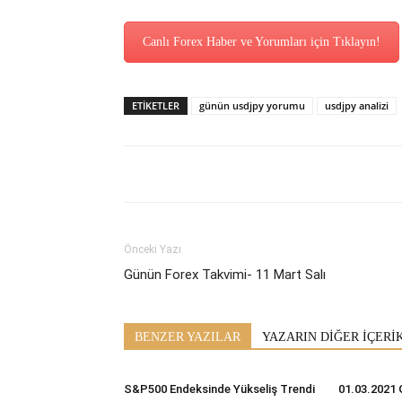
Canlı Forex Haber ve Yorumları için Tıklayın!
ETİKETLER
günün usdjpy yorumu
usdjpy analizi
Önceki Yazı
Günün Forex Takvimi- 11 Mart Salı
BENZER YAZILAR
YAZARIN DİĞER İÇERİ
S&P500 Endeksinde Yükseliş Trendi
01.03.2021 