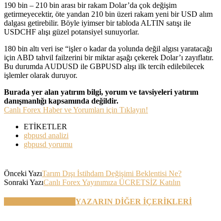
190 bin – 210 bin arası bir rakam Dolar’da çok değişim
getirmeyecektir, öte yandan 210 bin üzeri rakam yeni bir USD alım
dalgası getirebilir. Böyle iyimser bir tabloda ALTIN satışı ile
USDCHF alışı güzel potansiyel sunuyorlar.
180 bin altı veri ise “işler o kadar da yolunda değil algısı yaratacağı
için ABD tahvil failzerini bir miktar aşağı çekerek Dolar’ı zayıflatır.
Bu durumda AUDUSD ile GBPUSD alışı ilk tercih edilebilecek
işlemler olarak duruyor.
Burada yer alan yatırım bilgi, yorum ve tavsiyeleri yatırım
danışmanlığı kapsamında değildir.
Canlı Forex Haber ve Yorumları için Tıklayın!
ETİKETLER
gbpusd analizi
gbpusd yorumu
Önceki Yazı
Tarım Dışı İstihdam Değişimi Beklentisi Ne?
Sonraki Yazı
Canlı Forex Yayınımıza ÜCRETSİZ Katılın
BENZER YAZILAR
YAZARIN DİĞER İÇERİKLERİ