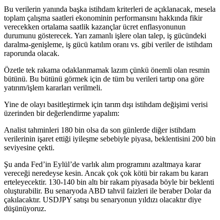
Bu verilerin yanında başka istihdam kriterleri de açıklanacak, mesela
toplam çalışma saatleri ekonominin performansını hakkında fikir
verecekken ortalama saatlik kazançlar ücret enflasyonunun
durumunu gösterecek. Yarı zamanlı işlere olan talep, iş gücündeki
daralma-genişleme, iş gücü katılım oranı vs. gibi veriler de istihdam
raporunda olacak.
Özetle tek rakama odaklanmamak lazım çünkü önemli olan resmin
bütünü. Bu bütünü görmek için de tüm bu verileri tartıp ona göre
yatırım/işlem kararları verilmeli.
Yine de olayı basitleştirmek için tarım dışı istihdam değişimi verisi
üzerinden bir değerlendirme yapalım:
Analist tahminleri 180 bin olsa da son günlerde diğer istihdam
verilerinin işaret ettiği iyileşme sebebiyle piyasa, beklentisini 200 bin
seviyesine çekti.
Şu anda Fed’in Eylül’de varlık alım programını azaltmaya karar
vereceği neredeyse kesin. Ancak çok çok kötü bir rakam bu kararı
erteleyecektir. 130-140 bin altı bir rakam piyasada böyle bir beklenti
oluşturabilir. Bu senaryoda ABD tahvil faizleri ile beraber Dolar da
çakılacaktır. USDJPY satışı bu senaryonun yıldızı olacaktır diye
düşünüyoruz.