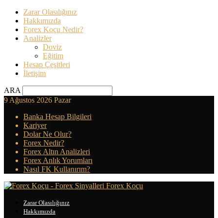
Zarar Olasılığınız
Hakkımızda
Forex Koçu Nedir?
Analizler
Doviz
Eğitim
Hesap Çeşitleri
İletişim
ARA
9 Ağustos 2026 Pazar
Banka Hesap Bilgileri
Kariyer
Dolar Ne Olur?
Forex Nedir?
Forex Altın Analizleri
Forex Anlık Yorumları
Nasıl FK Kullanırım?
Forex Koçu
Zarar Olasılığınız
Hakkımızda