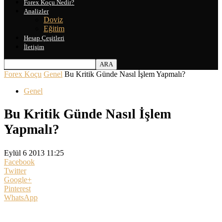
Forex Koçu Nedir?
Analizler
Doviz
Eğitim
Hesap Çeşitleri
İletişim
Forex Koçu
Genel
Bu Kritik Günde Nasıl İşlem Yapmalı?
Genel
Bu Kritik Günde Nasıl İşlem
Yapmalı?
Eylül 6 2013 11:25
Facebook
Twitter
Google+
Pinterest
WhatsApp