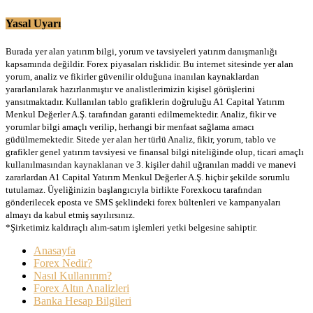
Yasal Uyarı
Burada yer alan yatırım bilgi, yorum ve tavsiyeleri yatırım danışmanlığı
kapsamında değildir. Forex piyasaları risklidir. Bu internet sitesinde yer alan
yorum, analiz ve fikirler güvenilir olduğuna inanılan kaynaklardan
yararlanılarak hazırlanmıştır ve analistlerimizin kişisel görüşlerini
yansıtmaktadır. Kullanılan tablo grafiklerin doğruluğu A1 Capital Yatırım
Menkul Değerler A.Ş. tarafından garanti edilmemektedir. Analiz, fikir ve
yorumlar bilgi amaçlı verilip, herhangi bir menfaat sağlama amacı
güdülmemektedir. Sitede yer alan her türlü Analiz, fikir, yorum, tablo ve
grafikler genel yatırım tavsiyesi ve finansal bilgi niteliğinde olup, ticari amaçlı
kullanılmasından kaynaklanan ve 3. kişiler dahil uğranılan maddi ve manevi
zararlardan A1 Capital Yatırım Menkul Değerler A.Ş. hiçbir şekilde sorumlu
tutulamaz. Üyeliğinizin başlangıcıyla birlikte Forexkocu tarafından
gönderilecek eposta ve SMS şeklindeki forex bültenleri ve kampanyaları
almayı da kabul etmiş sayılırsınız.
*Şirketimiz kaldıraçlı alım-satım işlemleri yetki belgesine sahiptir.
Anasayfa
Forex Nedir?
Nasıl Kullanırım?
Forex Altın Analizleri
Banka Hesap Bilgileri