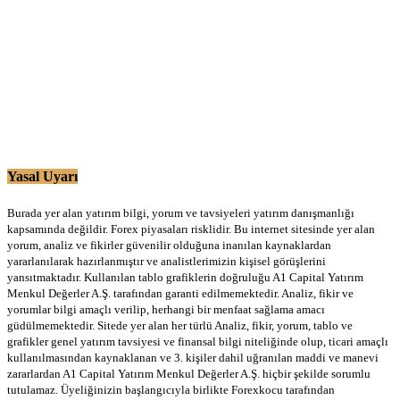
Yasal Uyarı
Burada yer alan yatırım bilgi, yorum ve tavsiyeleri yatırım danışmanlığı
kapsamında değildir. Forex piyasaları risklidir. Bu internet sitesinde yer alan
yorum, analiz ve fikirler güvenilir olduğuna inanılan kaynaklardan
yararlanılarak hazırlanmıştır ve analistlerimizin kişisel görüşlerini
yansıtmaktadır. Kullanılan tablo grafiklerin doğruluğu A1 Capital Yatırım
Menkul Değerler A.Ş. tarafından garanti edilmemektedir. Analiz, fikir ve
yorumlar bilgi amaçlı verilip, herhangi bir menfaat sağlama amacı
güdülmemektedir. Sitede yer alan her türlü Analiz, fikir, yorum, tablo ve
grafikler genel yatırım tavsiyesi ve finansal bilgi niteliğinde olup, ticari amaçlı
kullanılmasından kaynaklanan ve 3. kişiler dahil uğranılan maddi ve manevi
zararlardan A1 Capital Yatırım Menkul Değerler A.Ş. hiçbir şekilde sorumlu
tutulamaz. Üyeliğinizin başlangıcıyla birlikte Forexkocu tarafından