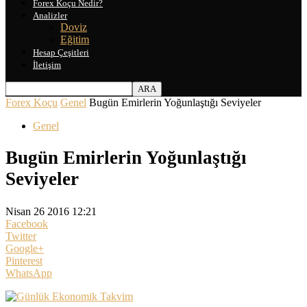
Forex Koçu Nedir?
Analizler
Doviz
Eğitim
Hesap Çeşitleri
İletişim
Forex Koçu
Genel
Bugün Emirlerin Yoğunlaştığı Seviyeler
Genel
Bugün Emirlerin Yoğunlaştığı
Seviyeler
Nisan 26 2016 12:21
Facebook
Twitter
Google+
Pinterest
WhatsApp