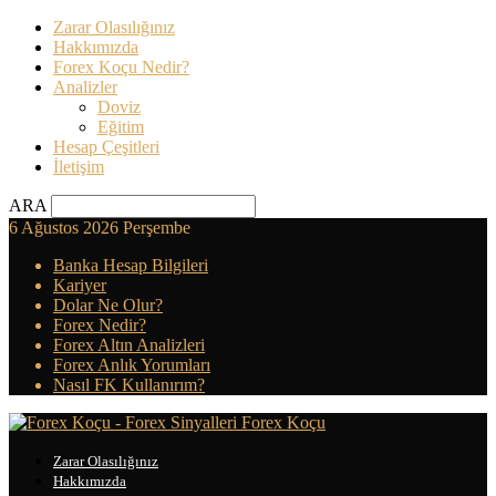
Zarar Olasılığınız
Hakkımızda
Forex Koçu Nedir?
Analizler
Doviz
Eğitim
Hesap Çeşitleri
İletişim
ARA
6 Ağustos 2026 Perşembe
Banka Hesap Bilgileri
Kariyer
Dolar Ne Olur?
Forex Nedir?
Forex Altın Analizleri
Forex Anlık Yorumları
Nasıl FK Kullanırım?
Forex Koçu
Zarar Olasılığınız
Hakkımızda