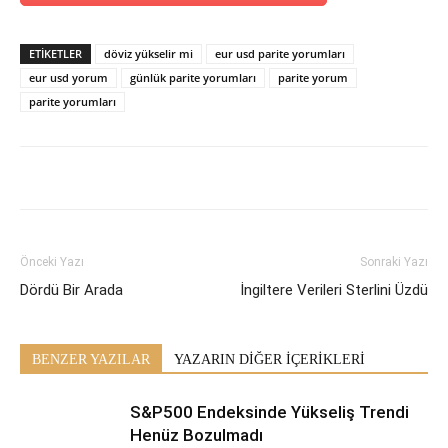
ETİKETLER
döviz yükselir mi
eur usd parite yorumları
eur usd yorum
günlük parite yorumları
parite yorum
parite yorumları
Önceki Yazı
Sonraki Yazı
Dördü Bir Arada
İngiltere Verileri Sterlini Üzdü
BENZER YAZILAR
YAZARIN DİĞER İÇERİKLERİ
S&P500 Endeksinde Yükseliş Trendi
Henüz Bozulmadı