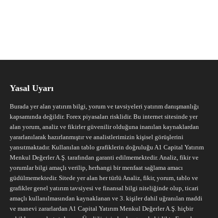
Yasal Uyarı
Burada yer alan yatırım bilgi, yorum ve tavsiyeleri yatırım danışmanlığı
kapsamında değildir. Forex piyasaları risklidir. Bu internet sitesinde yer
alan yorum, analiz ve fikirler güvenilir olduğuna inanılan kaynaklardan
yararlanılarak hazırlanmıştır ve analistlerimizin kişisel görüşlerini
yansıtmaktadır. Kullanılan tablo grafiklerin doğruluğu A1 Capital Yatırım
Menkul Değerler A.Ş. tarafından garanti edilmemektedir. Analiz, fikir ve
yorumlar bilgi amaçlı verilip, herhangi bir menfaat sağlama amacı
güdülmemektedir. Sitede yer alan her türlü Analiz, fikir, yorum, tablo ve
grafikler genel yatırım tavsiyesi ve finansal bilgi niteliğinde olup, ticari
amaçlı kullanılmasından kaynaklanan ve 3. kişiler dahil uğranılan maddi
ve manevi zararlardan A1 Capital Yatırım Menkul Değerler A.Ş. hiçbir