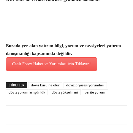
Burada yer alan yatırım bilgi, yorum ve tavsiyeleri yatırım
danışmanlığı kapsamında değildir.
Canlı Forex Haber ve Yorumları için Tıklayın!
ETİKETLER
döviz kuru ne olur
döviz piyasası yorumları
döviz yorumları günlük
döviz yükselir mi
parite yorum