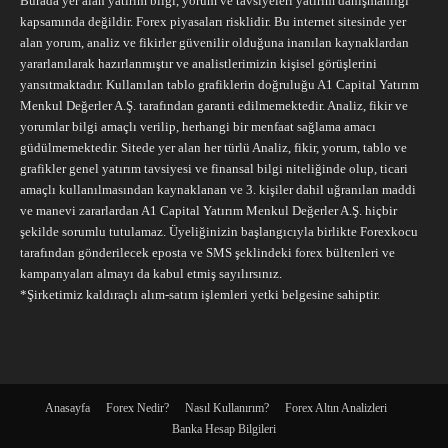
Burada yer alan yatırım bilgi, yorum ve tavsiyeleri yatırım danışmanlığı
kapsamında değildir. Forex piyasaları risklidir. Bu internet sitesinde yer
alan yorum, analiz ve fikirler güvenilir olduğuna inanılan kaynaklardan
yararlanılarak hazırlanmıştır ve analistlerimizin kişisel görüşlerini
yansıtmaktadır. Kullanılan tablo grafiklerin doğruluğu A1 Capital Yatırım
Menkul Değerler A.Ş. tarafından garanti edilmemektedir. Analiz, fikir ve
yorumlar bilgi amaçlı verilip, herhangi bir menfaat sağlama amacı
güdülmemektedir. Sitede yer alan her türlü Analiz, fikir, yorum, tablo ve
grafikler genel yatırım tavsiyesi ve finansal bilgi niteliğinde olup, ticari
amaçlı kullanılmasından kaynaklanan ve 3. kişiler dahil uğranılan maddi
ve manevi zararlardan A1 Capital Yatırım Menkul Değerler A.Ş. hiçbir
şekilde sorumlu tutulamaz. Üyeliğinizin başlangıcıyla birlikte Forexkocu
tarafından gönderilecek eposta ve SMS şeklindeki forex bültenleri ve
kampanyaları almayı da kabul etmiş sayılırsınız.
*Şirketimiz kaldıraçlı alım-satım işlemleri yetki belgesine sahiptir.
Anasayfa
Forex Nedir?
Nasıl Kullanırım?
Forex Altın Analizleri
Banka Hesap Bilgileri