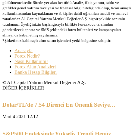
güdülmemektedir. Sitede yer alan her türlü Analiz, fikir, yorum, tablo ve
grafikler genel yatırım tavsiyesi ve finansal bilgi niteliğinde olup, ticari amaçlı
kullanılmasından kaynaklanan ve 3. kişiler dahil uğranılan maddi ve manevi
zararlardan A1 Capital Yatırım Menkul Değerler A.Ş. hiçbir şekilde sorumlu
tutulamaz. Üyeliğinizin başlangıcıyla birlikte Forexkocu tarafından
gönderilecek eposta ve SMS şeklindeki forex bültenleri ve kampanyaları
almayı da kabul etmiş sayılırsınız.
*Şirketimiz kaldıraçlı alım-satım işlemleri yetki belgesine sahiptir.
Anasayfa
Forex Nedir?
Nasıl Kullanırım?
Forex Altın Analizleri
Banka Hesap Bilgileri
© A1 Capital Yatırım Menkul Değerler A.Ş.
DİĞER İÇERİKLER
Dolar/TL’de 7.54 Direnci En Önemli Seviye…
Mart 4 2021 12:12
S&P500 Endeksinde Yükseliş Trendi Henüz