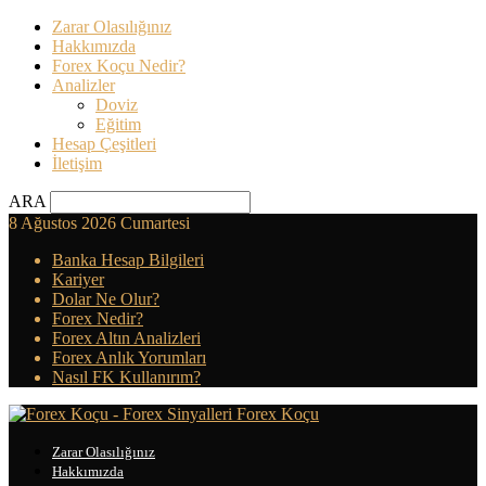
Zarar Olasılığınız
Hakkımızda
Forex Koçu Nedir?
Analizler
Doviz
Eğitim
Hesap Çeşitleri
İletişim
ARA
8 Ağustos 2026 Cumartesi
Banka Hesap Bilgileri
Kariyer
Dolar Ne Olur?
Forex Nedir?
Forex Altın Analizleri
Forex Anlık Yorumları
Nasıl FK Kullanırım?
Forex Koçu
Zarar Olasılığınız
Hakkımızda