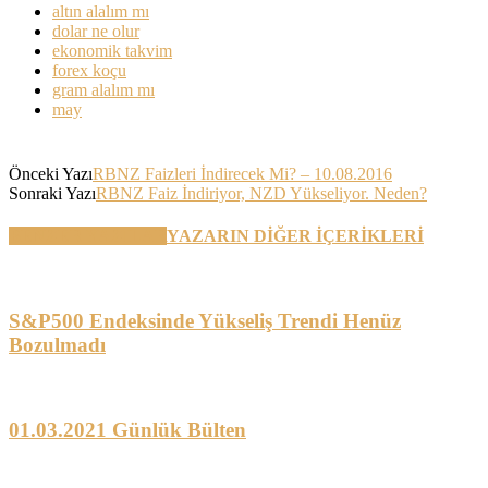
altın alalım mı
dolar ne olur
ekonomik takvim
forex koçu
gram alalım mı
may
Önceki Yazı
RBNZ Faizleri İndirecek Mi? – 10.08.2016
Sonraki Yazı
RBNZ Faiz İndiriyor, NZD Yükseliyor. Neden?
BENZER YAZILAR
YAZARIN DİĞER İÇERİKLERİ
S&P500 Endeksinde Yükseliş Trendi Henüz
Bozulmadı
01.03.2021 Günlük Bülten