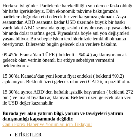
Herkese iyi günler. Paritelerde hareketliliğin son derece fazla olduğu
bir hafta içerisindeyiz. Dün ekonomik takvime baktığımızda
paritelere doğrudan etki edecek bir veri karşımıza çıkmadı. Asya
seansından ABD seansına kadar USD üzerinde büyük bir baskı
vardı fakat ABD seansında gong sesinin duyulmasıyla piyasa adeta
bir anda dolar tarafına geçti. Piyasalarda böyle ani yön değişimleri
yaşanabiliyor. Bu sebeple işlem tercihlerinizde temkinli olmanızı
öneriyoruz. Dilerseniz bugün gelecek olan verilere bakalım.
09.45’te Fransa’dan TÜFE ( beklenti – %0.4 ) açıklanıyor ancak
gelecek olan verinin önemli bir etkiye sebebiyet vermesini
beklemiyoruz.
15.30’da Kanada’dan yeni konut fiyat endeksi ( beklenti %0.2)
açıklanıyor. Beklenti üzeri gelecek olan veri CAD için pozitif olur.
15.30’da ayrıca ABD’den haftalık işsizlik başvuruları ( beklenti 272
bin ) ve imalat fiyatları açıklanıyor. Beklenti üzeri gelecek olan veri
ile USD değer kazanabilir.
Burada yer alan yatırım bilgi, yorum ve tavsiyeleri yatırım
danışmanlığı kapsamında değildir.
Canlı Forex Haber ve Yorumları için Tıklayın!
ETİKETLER