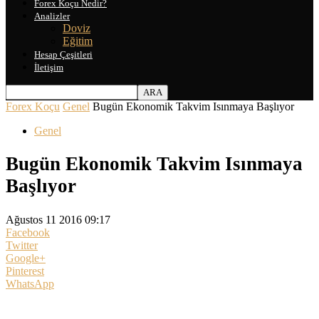
Forex Koçu Nedir?
Analizler
Doviz
Eğitim
Hesap Çeşitleri
İletişim
Forex Koçu
Genel
Bugün Ekonomik Takvim Isınmaya Başlıyor
Genel
Bugün Ekonomik Takvim Isınmaya
Başlıyor
Ağustos 11 2016 09:17
Facebook
Twitter
Google+
Pinterest
WhatsApp