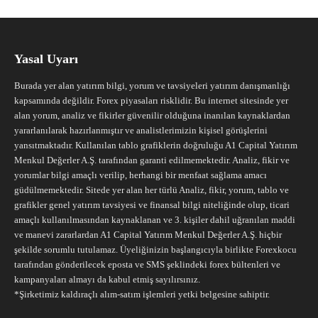
Yasal Uyarı
Burada yer alan yatırım bilgi, yorum ve tavsiyeleri yatırım danışmanlığı
kapsamında değildir. Forex piyasaları risklidir. Bu internet sitesinde yer
alan yorum, analiz ve fikirler güvenilir olduğuna inanılan kaynaklardan
yararlanılarak hazırlanmıştır ve analistlerimizin kişisel görüşlerini
yansıtmaktadır. Kullanılan tablo grafiklerin doğruluğu A1 Capital Yatırım
Menkul Değerler A.Ş. tarafından garanti edilmemektedir. Analiz, fikir ve
yorumlar bilgi amaçlı verilip, herhangi bir menfaat sağlama amacı
güdülmemektedir. Sitede yer alan her türlü Analiz, fikir, yorum, tablo ve
grafikler genel yatırım tavsiyesi ve finansal bilgi niteliğinde olup, ticari
amaçlı kullanılmasından kaynaklanan ve 3. kişiler dahil uğranılan maddi
ve manevi zararlardan A1 Capital Yatırım Menkul Değerler A.Ş. hiçbir
şekilde sorumlu tutulamaz. Üyeliğinizin başlangıcıyla birlikte Forexkocu
tarafından gönderilecek eposta ve SMS şeklindeki forex bültenleri ve
kampanyaları almayı da kabul etmiş sayılırsınız.
*Şirketimiz kaldıraçlı alım-satım işlemleri yetki belgesine sahiptir.