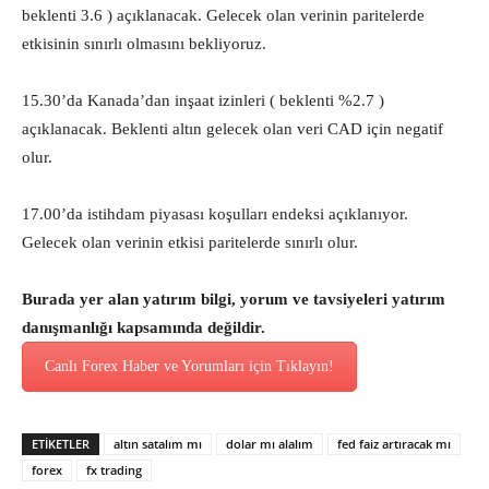
beklenti 3.6 ) açıklanacak. Gelecek olan verinin paritelerde
etkisinin sınırlı olmasını bekliyoruz.
15.30’da Kanada’dan inşaat izinleri ( beklenti %2.7 )
açıklanacak. Beklenti altın gelecek olan veri CAD için negatif
olur.
17.00’da istihdam piyasası koşulları endeksi açıklanıyor.
Gelecek olan verinin etkisi paritelerde sınırlı olur.
Burada yer alan yatırım bilgi, yorum ve tavsiyeleri yatırım
danışmanlığı kapsamında değildir.
Canlı Forex Haber ve Yorumları için Tıklayın!
ETİKETLER
altın satalım mı
dolar mı alalım
fed faiz artıracak mı
forex
fx trading