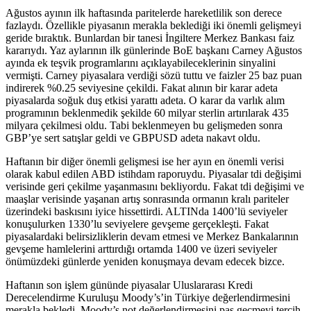
Ağustos ayının ilk haftasında paritelerde hareketlilik son derece
fazlaydı. Özellikle piyasanın merakla beklediği iki önemli gelişmeyi
geride bıraktık. Bunlardan bir tanesi İngiltere Merkez Bankası faiz
kararıydı. Yaz aylarının ilk günlerinde BoE başkanı Carney Ağustos
ayında ek teşvik programlarını açıklayabileceklerinin sinyalini
vermişti. Carney piyasalara verdiği sözü tuttu ve faizler 25 baz puan
indirerek %0.25 seviyesine çekildi. Fakat alının bir karar adeta
piyasalarda soğuk duş etkisi yarattı adeta. O karar da varlık alım
programının beklenmedik şekilde 60 milyar sterlin artırılarak 435
milyara çekilmesi oldu. Tabi beklenmeyen bu gelişmeden sonra
GBP’ye sert satışlar geldi ve GBPUSD adeta nakavt oldu.
Haftanın bir diğer önemli gelişmesi ise her ayın en önemli verisi
olarak kabul edilen ABD istihdam raporuydu. Piyasalar tdi değişimi
verisinde geri çekilme yaşanmasını bekliyordu. Fakat tdi değişimi ve
maaşlar verisinde yaşanan artış sonrasında ormanın kralı pariteler
üzerindeki baskısını iyice hissettirdi. ALTINda 1400’lü seviyeler
konuşulurken 1330’lu seviyelere gevşeme gerçekleşti. Fakat
piyasalardaki belirsizliklerin devam etmesi ve Merkez Bankalarının
gevşeme hamlelerini arttırdığı ortamda 1400 ve üzeri seviyeler
önümüzdeki günlerde yeniden konuşmaya devam edecek bizce.
Haftanın son işlem gününde piyasalar Uluslararası Kredi
Derecelendirme Kuruluşu Moody’s’in Türkiye değerlendirmesini
merakla bekledi. Moody’s not değerlendirmesini pas geçmeyi tercih