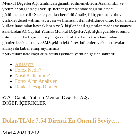
Menkul Değerler A.Ş. tarafından garanti edilmemektedir. Analiz, fikir ve
yorumlar bilgi amaçlı verilip, herhangi bir menfaat sağlama amacı
güdülmemektedir. Sitede yer alan her türlü Analiz, fikir, yorum, tablo ve
grafikler genel yatırım tavsiyesi ve finansal bilgi niteliğinde olup, ticari amaçlı
kullanılmasından kaynaklanan ve 3. kişiler dahil uğranılan maddi ve manevi
zararlardan A1 Capital Yatırım Menkul Değerler A.Ş. hiçbir şekilde sorumlu
tutulamaz. Üyeliğinizin başlangıcıyla birlikte Forexkocu tarafından
gönderilecek eposta ve SMS şeklindeki forex bültenleri ve kampanyaları
almayı da kabul etmiş sayılırsınız.
*Şirketimiz kaldıraçlı alım-satım işlemleri yetki belgesine sahiptir.
Anasayfa
Forex Nedir?
Nasıl Kullanırım?
Forex Altın Analizleri
Banka Hesap Bilgileri
© A1 Capital Yatırım Menkul Değerler A.Ş.
DİĞER İÇERİKLER
Dolar/TL’de 7.54 Direnci En Önemli Seviye…
Mart 4 2021 12:12