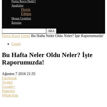
Forex Koçu Nedir?
Analizler
Doviz
Eğitim
Hesap Çeşitleri
İletişim
Forex Koçu
Genel
Bu Hafta Neler Oldu Neler? İşte Raporumuzda!
Genel
Bu Hafta Neler Oldu Neler? İşte
Raporumuzda!
Ağustos 7 2016 21:35
Facebook
Twitter
Google+
Pinterest
WhatsApp