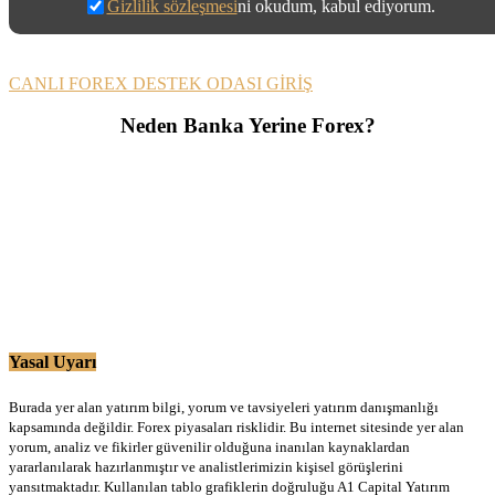
Gizlilik sözleşmesi
ni okudum, kabul ediyorum.
CANLI FOREX DESTEK ODASI GİRİŞ
Neden Banka Yerine Forex?
Yasal Uyarı
Burada yer alan yatırım bilgi, yorum ve tavsiyeleri yatırım danışmanlığı
kapsamında değildir. Forex piyasaları risklidir. Bu internet sitesinde yer alan
yorum, analiz ve fikirler güvenilir olduğuna inanılan kaynaklardan
yararlanılarak hazırlanmıştır ve analistlerimizin kişisel görüşlerini
yansıtmaktadır. Kullanılan tablo grafiklerin doğruluğu A1 Capital Yatırım