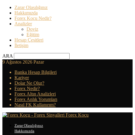
Zarar Olasılığınız
Hakkımızda
Forex Koçu Nedir?
Analizler
Doviz
Eğitim
Hesap Çeşitleri
İletişim
ARA
9 Ağustos 2026 Pazar
Banka Hesap Bilgileri
Kariyer
Dolar Ne Olur?
Forex Nedir?
Forex Altın Analizleri
Forex Anlık Yorumları
Nasıl FK Kullanırım?
Forex Koçu
Zarar Olasılığınız
Hakkımızda