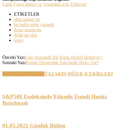
Canlı Forex Haber ve Yorumları için Tıklayın!
ETİKETLER
altın alalım mı
bu hafta neler yaşandı
dolar alalım mı
dolar ne olur
forex
Önceki Yazı
Yine Hareketli Bir Hafta Bizleri Bekliyor !
Sonraki Yazı
Bugün Ekonomik Takvimde Neler Var?
BENZER YAZILAR
YAZARIN DİĞER İÇERİKLERİ
S&P500 Endeksinde Yükseliş Trendi Henüz
Bozulmadı
01.03.2021 Günlük Bülten