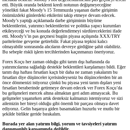
etti. Büyük oranda beklenti kredi notunun değişmeyeceğine
yönelikti fakat Moody’s 15 Temmuzda yaşanan darbe girişimin
önümüzdeki günlerdeki etkilerini takip etmeye devam edecek.
Moody’s yaptığı açıklamada darbe girişiminin büyüme
beklentilerini, yatırımcı beklentilerini ve politika yapıcı kurumları
etkileyeceği ve bu konuda değerlendirmeyi sürdüreceklerini ifade
etti. Moody’s’in pas geçmesi bugün piyasa açılışında XXX/TRY
paritelerine gevşeme getirebilir. Fakat piyasa tepkisi kalıcı
olmayabilir sonrasında alıcıların devreye girdiğine şahit olabiliriz.
Bu sebeple riskli işlem tercihlerinden kaçınmanızı öneriyoruz.
Forex Koçu her zaman olduğu gibi tarım dışı haftasında da
yatırımcılarına sağladığı destekle beklentileri karşılamayı bildi. Eğer
tarım dışı haftası fırsatları kaçtı bir daha ne zaman yakalarım bu
fırsatları diye düşünceler içerisindeyseniz bu düşüncelerden bir an
önce dönmenizi istiyoruz çünkü bu piyasa yeni tarım dışıları yeni
fırsatları beraberinde getirmeye devam edecek ver Forex Koçu’da
bu gelişmeleri mercek altına almaktan geri adım atmayacak. Bu
gelişmeler yaşanırken artık desteksiz kalmanızı istemiyoruz ve sizi
ailemizin her bireyi olduğu gibi önemli bir parçası olmaya davet
ediyoruz. Gelin başarıya giden basamakları huzurlu ve mutlu bir
şekilde birlikte geride bırakalım.
Burada yer alan yatırım bilgi, yorum ve tavsiyeleri yatırım
danışmanlığı kapsamında değildir.