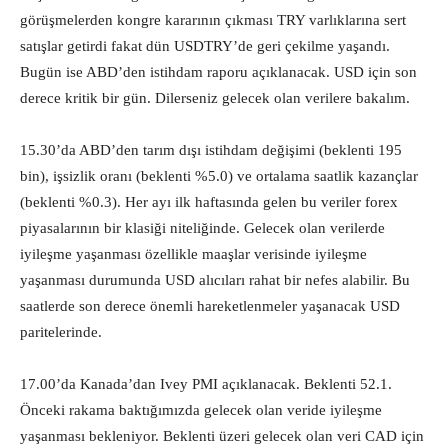
görüşmelerden kongre kararının çıkması TRY varlıklarına sert
satışlar getirdi fakat dün USDTRY’de geri çekilme yaşandı.
Bugün ise ABD’den istihdam raporu açıklanacak. USD için son
derece kritik bir gün. Dilerseniz gelecek olan verilere bakalım.
15.30’da ABD’den tarım dışı istihdam değişimi (beklenti 195
bin), işsizlik oranı (beklenti %5.0) ve ortalama saatlik kazançlar
(beklenti %0.3). Her ayı ilk haftasında gelen bu veriler forex
piyasalarının bir klasiği niteliğinde. Gelecek olan verilerde
iyileşme yaşanması özellikle maaşlar verisinde iyileşme
yaşanması durumunda USD alıcıları rahat bir nefes alabilir. Bu
saatlerde son derece önemli hareketlenmeler yaşanacak USD
paritelerinde.
17.00’da Kanada’dan Ivey PMI açıklanacak. Beklenti 52.1.
Önceki rakama baktığımızda gelecek olan veride iyileşme
yaşanması bekleniyor. Beklenti üzeri gelecek olan veri CAD için