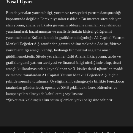
Yasal Uyarı
Burada yer alan yatırım bilgi, yorum ve tavsiyeleri yatırım danışmanlığı
kapsamında değildir. Forex piyasaları risklidir. Bu internet sitesinde yer
alan yorum, analiz ve fikirler güvenilir olduğuna inanılan kaynaklardan
yararlanılarak hazırlanmıştır ve analistlerimizin kişisel görüşlerini
yansıtmaktadır. Kullanılan tablo grafiklerin doğruluğu A1 Capital Yatırım
Menkul Değerler A.Ş. tarafından garanti edilmemektedir. Analiz, fikir ve
yorumlar bilgi amaçlı verilip, herhangi bir menfaat sağlama amacı
güdülmemektedir. Sitede yer alan her türlü Analiz, fikir, yorum, tablo ve
grafikler genel yatırım tavsiyesi ve finansal bilgi niteliğinde olup, ticari
amaçlı kullanılmasından kaynaklanan ve 3. kişiler dahil uğranılan maddi
ve manevi zararlardan A1 Capital Yatırım Menkul Değerler A.Ş. hiçbir
şekilde sorumlu tutulamaz. Üyeliğinizin başlangıcıyla birlikte Forexkocu
tarafından gönderilecek eposta ve SMS şeklindeki forex bültenleri ve
kampanyaları almayı da kabul etmiş sayılırsınız.
*Şirketimiz kaldıraçlı alım-satım işlemleri yetki belgesine sahiptir.