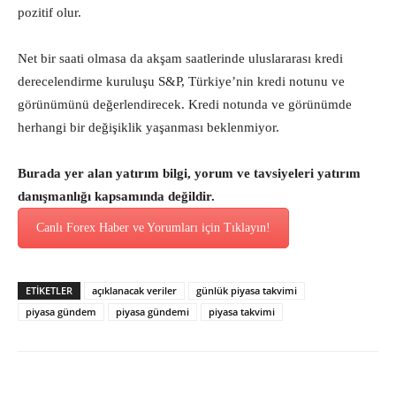
pozitif olur.
Net bir saati olmasa da akşam saatlerinde uluslararası kredi
derecelendirme kuruluşu S&P, Türkiye’nin kredi notunu ve
görünümünü değerlendirecek. Kredi notunda ve görünümde
herhangi bir değişiklik yaşanması beklenmiyor.
Burada yer alan yatırım bilgi, yorum ve tavsiyeleri yatırım
danışmanlığı kapsamında değildir.
Canlı Forex Haber ve Yorumları için Tıklayın!
ETİKETLER
açıklanacak veriler
günlük piyasa takvimi
piyasa gündem
piyasa gündemi
piyasa takvimi