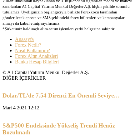
kullanılmasından kaynaklanan ve 3. kişiler dahil uğranılan maddi ve manevi
zararlardan A1 Capital Yatırım Menkul Değerler A.Ş. hiçbir şekilde sorumlu
tutulamaz. Üyeliğinizin başlangıcıyla birlikte Forexkocu tarafından
gönderilecek eposta ve SMS şeklindeki forex bültenleri ve kampanyaları
almayı da kabul etmiş sayılırsınız.
*Şirketimiz kaldıraçlı alım-satım işlemleri yetki belgesine sahiptir.
Anasayfa
Forex Nedir?
Nasıl Kullanırım?
Forex Altın Analizleri
Banka Hesap Bilgileri
© A1 Capital Yatırım Menkul Değerler A.Ş.
DİĞER İÇERİKLER
Dolar/TL’de 7.54 Direnci En Önemli Seviye…
Mart 4 2021 12:12
S&P500 Endeksinde Yükseliş Trendi Henüz
Bozulmadı