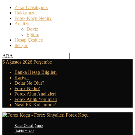
Zarar Olasılığınız
Hakkımızda
Forex Koçu Nedir?
Analizler
Doviz
Eğitim
Hesap Çeşitleri
İletişim
ARA
6 Ağustos 2026 Perşembe
Banka Hesap Bilgileri
Kariyer
Dolar Ne Olur?
Forex Nedir?
Forex Altın Analizleri
Forex Anlık Yorumları
Nasıl FK Kullanırım?
Forex Koçu
Zarar Olasılığınız
Hakkımızda