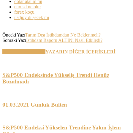
dolar alalım mı
eurusd ne olur
forex koçu
usdjpy düşecek mi
Önceki Yazı
Tarım Dışı İstihdamdan Ne Beklenmeli?
Sonraki Yazı
İstihdam Raporu ALTINı Nasıl Etkiledi?
BENZER YAZILAR
YAZARIN DİĞER İÇERİKLERİ
S&P500 Endeksinde Yükseliş Trendi Henüz
Bozulmadı
01.03.2021 Günlük Bülten
S&P500 Endeksi Yükselen Trendine Yakın İşlem