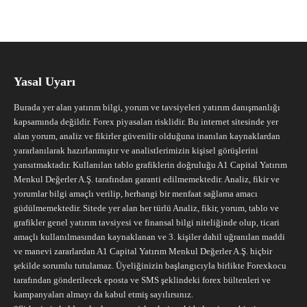
Yasal Uyarı
Burada yer alan yatırım bilgi, yorum ve tavsiyeleri yatırım danışmanlığı
kapsamında değildir. Forex piyasaları risklidir. Bu internet sitesinde yer
alan yorum, analiz ve fikirler güvenilir olduğuna inanılan kaynaklardan
yararlanılarak hazırlanmıştır ve analistlerimizin kişisel görüşlerini
yansıtmaktadır. Kullanılan tablo grafiklerin doğruluğu A1 Capital Yatırım
Menkul Değerler A.Ş. tarafından garanti edilmemektedir. Analiz, fikir ve
yorumlar bilgi amaçlı verilip, herhangi bir menfaat sağlama amacı
güdülmemektedir. Sitede yer alan her türlü Analiz, fikir, yorum, tablo ve
grafikler genel yatırım tavsiyesi ve finansal bilgi niteliğinde olup, ticari
amaçlı kullanılmasından kaynaklanan ve 3. kişiler dahil uğranılan maddi
ve manevi zararlardan A1 Capital Yatırım Menkul Değerler A.Ş. hiçbir
şekilde sorumlu tutulamaz. Üyeliğinizin başlangıcıyla birlikte Forexkocu
tarafından gönderilecek eposta ve SMS şeklindeki forex bültenleri ve
kampanyaları almayı da kabul etmiş sayılırsınız.