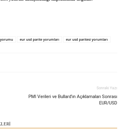
 yorumu
eur usd parite yorumları
eur usd paritesi yorumları
Sonraki Yazı
PMI Verileri ve Bullard’ın Açıklamaları Sonrası
EUR/USD
KLERİ