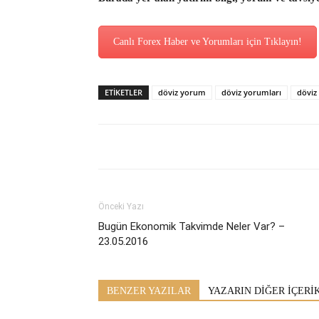
Canlı Forex Haber ve Yorumları için Tıklayın!
ETİKETLER
döviz yorum
döviz yorumları
döviz
Önceki Yazı
Bugün Ekonomik Takvimde Neler Var? –
23.05.2016
BENZER YAZILAR
YAZARIN DİĞER İÇERİ