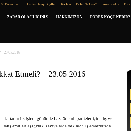
026 Perşembe
Banka Hesap Bilgileri
Kariyer
Dolar Ne Olur?
Forex Nedir?
Forex
Forex
ZARAR OLASILIĞINIZ
HAKKIMIZDA
FOREX KOÇU NEDIR?
Koçu
? – 23.05.2016
kkat Etmeli? – 23.05.2016
Haftanın ilk işlem gününde bazı önemli pariteler için alış ve
satış emirleri aşağıdaki seviyelerde bekliyor. İşlemlerinizde