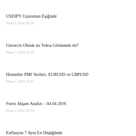
USDJPY Uçurumun Eşiğinde
Nisan 6 2016 09:26
Güvercin Olmak mı Yoksa Görünmek mi?
Nisan 5 2016 16:30
Hizmetler PMI Verileri, EURUSD ve GBPUSD
Nisan 5 2016 15:45
Forex Akşam Analizi – 04.04.2016
Nisan 4 2016 20:24
Enflasyon 7 Ayın En Düşüğünde