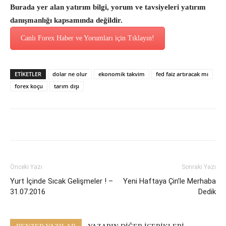
Burada yer alan yatırım bilgi, yorum ve tavsiyeleri yatırım
danışmanlığı kapsamında değildir.
Canlı Forex Haber ve Yorumları için Tıklayın!
ETİKETLER
dolar ne olur
ekonomik takvim
fed faiz artıracak mı
forex koçu
tarım dışı
Önceki Yazı
Sonraki Yazı
Yurt İçinde Sıcak Gelişmeler ! –
Yeni Haftaya Çin’le Merhaba
31.07.2016
Dedik