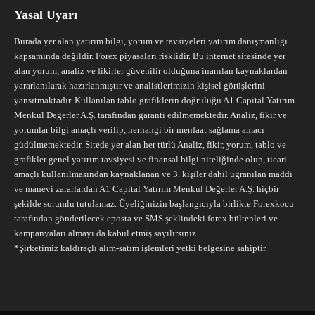
Yasal Uyarı
Burada yer alan yatırım bilgi, yorum ve tavsiyeleri yatırım danışmanlığı
kapsamında değildir. Forex piyasaları risklidir. Bu internet sitesinde yer
alan yorum, analiz ve fikirler güvenilir olduğuna inanılan kaynaklardan
yararlanılarak hazırlanmıştır ve analistlerimizin kişisel görüşlerini
yansıtmaktadır. Kullanılan tablo grafiklerin doğruluğu A1 Capital Yatırım
Menkul Değerler A.Ş. tarafından garanti edilmemektedir. Analiz, fikir ve
yorumlar bilgi amaçlı verilip, herhangi bir menfaat sağlama amacı
güdülmemektedir. Sitede yer alan her türlü Analiz, fikir, yorum, tablo ve
grafikler genel yatırım tavsiyesi ve finansal bilgi niteliğinde olup, ticari
amaçlı kullanılmasından kaynaklanan ve 3. kişiler dahil uğranılan maddi
ve manevi zararlardan A1 Capital Yatırım Menkul Değerler A.Ş. hiçbir
şekilde sorumlu tutulamaz. Üyeliğinizin başlangıcıyla birlikte Forexkocu
tarafından gönderilecek eposta ve SMS şeklindeki forex bültenleri ve
kampanyaları almayı da kabul etmiş sayılırsınız.
*Şirketimiz kaldıraçlı alım-satım işlemleri yetki belgesine sahiptir.