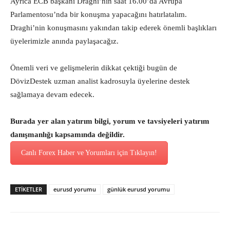
Ayrıca ECB başkanı Draghi’nin saat 16.00’da Avrupa
Parlamentosu’nda bir konuşma yapacağını hatırlatalım.
Draghi’nin konuşmasını yakından takip ederek önemli başlıkları
üyelerimizle anında paylaşacağız.
Önemli veri ve gelişmelerin dikkat çektiği bugün de
DövizDestek uzman analist kadrosuyla üyelerine destek
sağlamaya devam edecek.
Burada yer alan yatırım bilgi, yorum ve tavsiyeleri yatırım
danışmanlığı kapsamında değildir.
Canlı Forex Haber ve Yorumları için Tıklayın!
ETİKETLER
eurusd yorumu
günlük eurusd yorumu