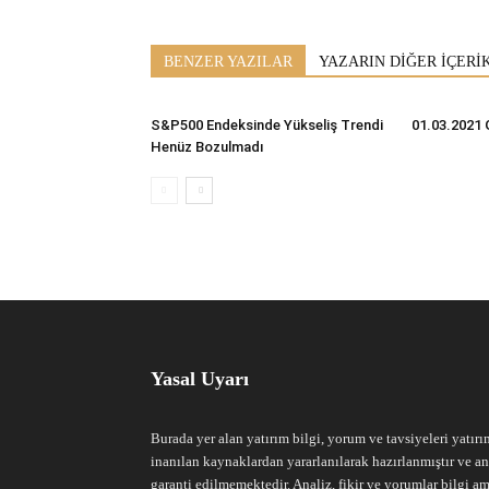
BENZER YAZILAR
YAZARIN DİĞER İÇERİ
S&P500 Endeksinde Yükseliş Trendi
01.03.2021 
Henüz Bozulmadı
Yasal Uyarı
Burada yer alan yatırım bilgi, yorum ve tavsiyeleri yatırı
inanılan kaynaklardan yararlanılarak hazırlanmıştır ve an
garanti edilmemektedir. Analiz, fikir ve yorumlar bilgi am