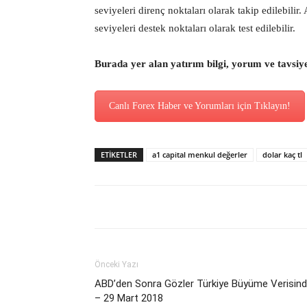
seviyeleri direnç noktaları olarak takip edilebil
seviyeleri destek noktaları olarak test edilebilir.
Burada yer alan yatırım bilgi, yorum ve tavsiy
Canlı Forex Haber ve Yorumları için Tıklayın!
ETİKETLER
a1 capital menkul değerler
dolar kaç tl
Önceki Yazı
ABD’den Sonra Gözler Türkiye Büyüme Verisin
– 29 Mart 2018