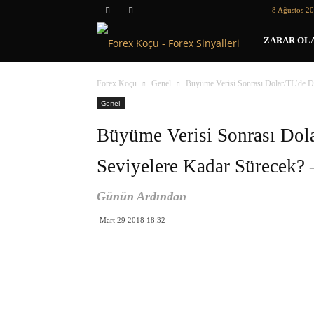
8 Ağustos 2
Forex
ZARAR OLA
Koçu
Forex Koçu
Genel
Büyüme Verisi Sonrası Dolar/TL’de Dü
Genel
Büyüme Verisi Sonrası Dol
Seviyelere Kadar Sürecek? 
Günün Ardından
Mart 29 2018 18:32