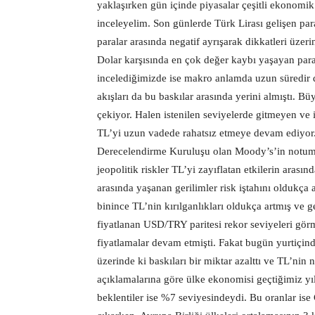
yaklaşırken gün içinde piyasalar çeşitli ekonomik 
inceleyelim. Son günlerde Türk Lirası gelişen par
paralar arasında negatif ayrışarak dikkatleri üzeri
Dolar karşısında en çok değer kaybı yaşayan para
incelediğimizde ise makro anlamda uzun süredir d
akışları da bu baskılar arasında yerini almıştı. B
çekiyor. Halen istenilen seviyelerde gitmeyen ve 
TL’yi uzun vadede rahatsız etmeye devam ediyor.
Derecelendirme Kuruluşu olan Moody’s’in notumu
jeopolitik riskler TL’yi zayıflatan etkilerin arasın
arasında yaşanan gerilimler risk iştahını oldukça 
binince TL’nin kırılganlıkları oldukça artmış ve g
fiyatlanan USD/TRY paritesi rekor seviyeleri görm
fiyatlamalar devam etmişti. Fakat bugün yurtiçin
üzerinde ki baskıları bir miktar azalttı ve TL’nin
açıklamalarına göre ülke ekonomisi geçtiğimiz yı
beklentiler ise %7 seviyesindeydi. Bu oranlar ise 