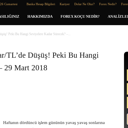
026 Cumartesi
Banka Hesap Bilgileri
Kariyer
Dolar Ne Olur?
Forex Nedir?
Forex
SILIĞINIZ
HAKKIMIZDA
FOREX KOÇU NEDIR?
ANALIZLE
şüş! Peki Bu Hangi Seviyelere Kadar Sürecek? –...
ar/TL’de Düşüş! Peki Bu Hangi
– 29 Mart 2018
Haftanın dördüncü işlem gününün yavaş yavaş sonlarına