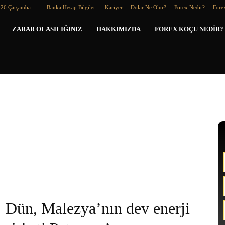
026 Çarşamba
Banka Hesap Bilgileri
Kariyer
Dolar Ne Olur?
Forex Nedir?
Forex
Forex
ZARAR OLASILIĞINIZ
HAKKIMIZDA
FOREX KOÇU NEDIR?
Koçu
Dün, Malezya’nın dev enerji