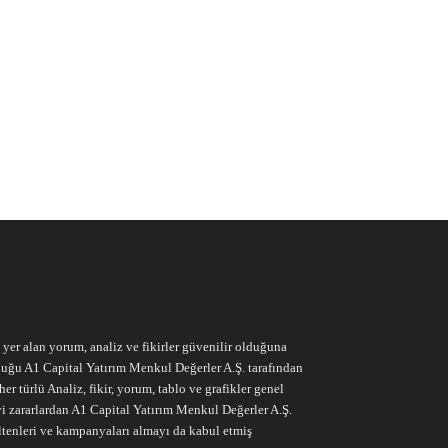
e yer alan yorum, analiz ve fikirler güvenilir olduğuna
ruluğu A1 Capital Yatırım Menkul Değerler A.Ş. tarafından
r türlü Analiz, fikir, yorum, tablo ve grafikler genel
vi zararlardan A1 Capital Yatırım Menkul Değerler A.Ş.
ltenleri ve kampanyaları almayı da kabul etmiş