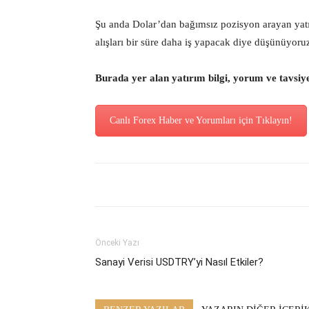
Şu anda Dolar’dan bağımsız pozisyon arayan y
alışları bir süre daha iş yapacak diye düşünüyoru
Burada yer alan yatırım bilgi, yorum ve tavsiy
Canlı Forex Haber ve Yorumları için Tıklayın!
Önceki Yazı
Sanayi Verisi USDTRY’yi Nasıl Etkiler?