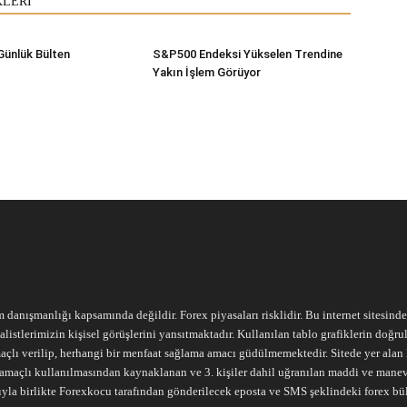
KLERİ
Günlük Bülten
S&P500 Endeksi Yükselen Trendine
Yakın İşlem Görüyor
m danışmanlığı kapsamında değildir. Forex piyasaları risklidir. Bu internet sitesind
alistlerimizin kişisel görüşlerini yansıtmaktadır. Kullanılan tablo grafiklerin doğ
açlı verilip, herhangi bir menfaat sağlama amacı güdülmemektedir. Sitede yer alan he
ari amaçlı kullanılmasından kaynaklanan ve 3. kişiler dahil uğranılan maddi ve mane
ıyla birlikte Forexkocu tarafından gönderilecek eposta ve SMS şeklindeki forex bü