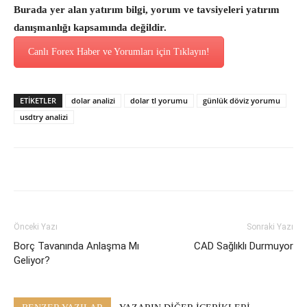
Burada yer alan yatırım bilgi, yorum ve tavsiyeleri yatırım
danışmanlığı kapsamında değildir.
Canlı Forex Haber ve Yorumları için Tıklayın!
ETİKETLER
dolar analizi
dolar tl yorumu
günlük döviz yorumu
usdtry analizi
Önceki Yazı
Sonraki Yazı
Borç Tavanında Anlaşma Mı
CAD Sağlıklı Durmuyor
Geliyor?