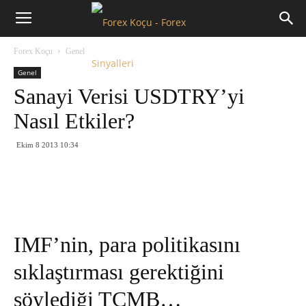
Forex
Forex Koçu
Genel
Koçu
Genel
Sanayi Verisi USDTRY’yi
Nasıl Etkiler?
Ekim 8 2013 10:34
IMF’nin, para politikasını
sıklaştırması gerektiğini
söylediği TCMB…