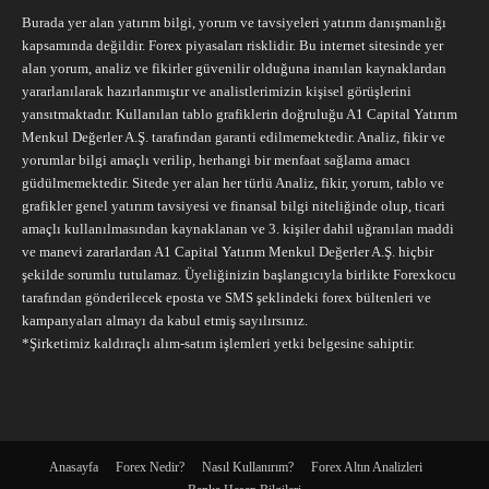
Burada yer alan yatırım bilgi, yorum ve tavsiyeleri yatırım danışmanlığı
kapsamında değildir. Forex piyasaları risklidir. Bu internet sitesinde yer
alan yorum, analiz ve fikirler güvenilir olduğuna inanılan kaynaklardan
yararlanılarak hazırlanmıştır ve analistlerimizin kişisel görüşlerini
yansıtmaktadır. Kullanılan tablo grafiklerin doğruluğu A1 Capital Yatırım
Menkul Değerler A.Ş. tarafından garanti edilmemektedir. Analiz, fikir ve
yorumlar bilgi amaçlı verilip, herhangi bir menfaat sağlama amacı
güdülmemektedir. Sitede yer alan her türlü Analiz, fikir, yorum, tablo ve
grafikler genel yatırım tavsiyesi ve finansal bilgi niteliğinde olup, ticari
amaçlı kullanılmasından kaynaklanan ve 3. kişiler dahil uğranılan maddi
ve manevi zararlardan A1 Capital Yatırım Menkul Değerler A.Ş. hiçbir
şekilde sorumlu tutulamaz. Üyeliğinizin başlangıcıyla birlikte Forexkocu
tarafından gönderilecek eposta ve SMS şeklindeki forex bültenleri ve
kampanyaları almayı da kabul etmiş sayılırsınız.
*Şirketimiz kaldıraçlı alım-satım işlemleri yetki belgesine sahiptir.
Anasayfa
Forex Nedir?
Nasıl Kullanırım?
Forex Altın Analizleri