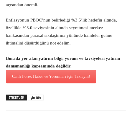
açısından önemli.
Enflasyonun PBOC’nun belirlediği %3.5’lik hedefin altında,
özellikle %3.0 seviyesinin altında seyretmesi merkez
bankasından parasal sıkılaştırma yönünde hamleler gelme
ihtimalini düşürdüğünü not edelim.
Burada yer alan yatırım bilgi, yorum ve tavsiyeleri yatırım
danışmanlığı kapsamında değildir.
Canlı Forex Haber ve Yorumları için Tıklayın!
ETİKETLER
çin üfe