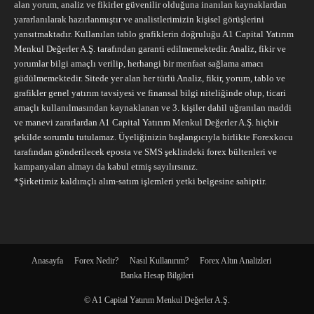
alan yorum, analiz ve fikirler güvenilir olduğuna inanılan kaynaklardan
yararlanılarak hazırlanmıştır ve analistlerimizin kişisel görüşlerini
yansıtmaktadır. Kullanılan tablo grafiklerin doğruluğu A1 Capital Yatırım
Menkul Değerler A.Ş. tarafından garanti edilmemektedir. Analiz, fikir ve
yorumlar bilgi amaçlı verilip, herhangi bir menfaat sağlama amacı
güdülmemektedir. Sitede yer alan her türlü Analiz, fikir, yorum, tablo ve
grafikler genel yatırım tavsiyesi ve finansal bilgi niteliğinde olup, ticari
amaçlı kullanılmasından kaynaklanan ve 3. kişiler dahil uğranılan maddi
ve manevi zararlardan A1 Capital Yatırım Menkul Değerler A.Ş. hiçbir
şekilde sorumlu tutulamaz. Üyeliğinizin başlangıcıyla birlikte Forexkocu
tarafından gönderilecek eposta ve SMS şeklindeki forex bültenleri ve
kampanyaları almayı da kabul etmiş sayılırsınız.
*Şirketimiz kaldıraçlı alım-satım işlemleri yetki belgesine sahiptir.
Anasayfa
Forex Nedir?
Nasıl Kullanırım?
Forex Altın Analizleri
Banka Hesap Bilgileri
© A1 Capital Yatırım Menkul Değerler A.Ş.