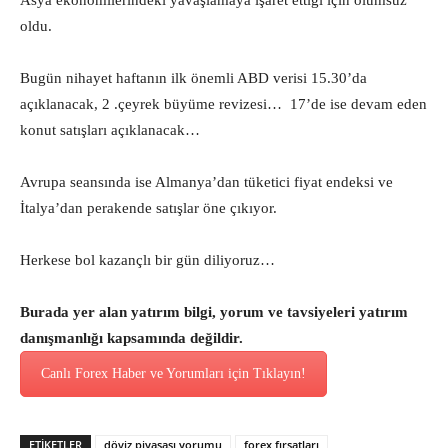
Asya ekonomilerindeki yavaşlamaya işaret ettiği için olumsuz
oldu.
Bugün nihayet haftanın ilk önemli ABD verisi 15.30’da
açıklanacak, 2 .çeyrek büyüme revizesi… 17’de ise devam eden
konut satışları açıklanacak…
Avrupa seansında ise Almanya’dan tüketici fiyat endeksi ve
İtalya’dan perakende satışlar öne çıkıyor.
Herkese bol kazançlı bir gün diliyoruz…
Burada yer alan yatırım bilgi, yorum ve tavsiyeleri yatırım
danışmanlığı kapsamında değildir.
Canlı Forex Haber ve Yorumları için Tıklayın!
ETİKETLER
döviz piyasası yorumu
forex fırsatları