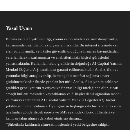
Yasal Uyarı
Burada yer alan yatırım bilgi, yorum ve tavsiyeleri yatırım danışmanlığı
kapsamında değildir. Forex piyasaları risklidir. Bu internet sitesinde yer
alan yorum, analiz ve fikirler güvenilir olduğuna inanılan kaynaklardan
yararlanılarak hazırlanmıştır ve analistlerimizin kişisel görüşlerini
yansıtmaktadır. Kullanılan tablo grafiklerin doğruluğu A1 Capital Yatırım
Menkul Değerler A.Ş. tarafından garanti edilmemektedir. Analiz, fikir ve
yorumlar bilgi amaçlı verilip, herhangi bir menfaat sağlama amacı
güdülmemektedir. Sitede yer alan her türlü Analiz, fikir, yorum, tablo ve
grafikler genel yatırım tavsiyesi ve finansal bilgi niteliğinde olup, ticari
amaçlı kullanılmasından kaynaklanan ve 3. kişiler dahil uğranılan maddi
ve manevi zararlardan A1 Capital Yatırım Menkul Değerler A.Ş. hiçbir
şekilde sorumlu tutulamaz. Üyeliğinizin başlangıcıyla birlikte Forexkocu
tarafından gönderilecek eposta ve SMS şeklindeki forex bültenleri ve
kampanyaları almayı da kabul etmiş sayılırsınız.
*Şirketimiz kaldıraçlı alım-satım işlemleri yetki belgesine sahiptir.