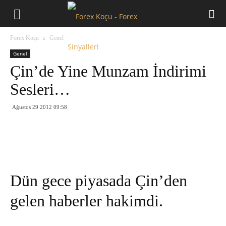
Forex
Forex Koçu
Genel
Koçu
Genel
Çin’de Yine Munzam İndirimi
Sesleri…
Ağustos 29 2012 09:58
Dün gece piyasada Çin’den
gelen haberler hakimdi.