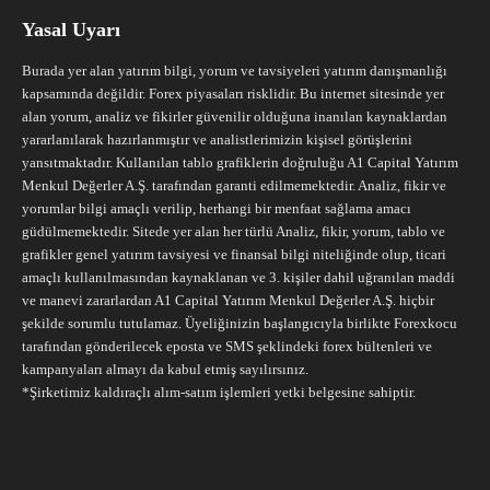
Yasal Uyarı
Burada yer alan yatırım bilgi, yorum ve tavsiyeleri yatırım danışmanlığı
kapsamında değildir. Forex piyasaları risklidir. Bu internet sitesinde yer
alan yorum, analiz ve fikirler güvenilir olduğuna inanılan kaynaklardan
yararlanılarak hazırlanmıştır ve analistlerimizin kişisel görüşlerini
yansıtmaktadır. Kullanılan tablo grafiklerin doğruluğu A1 Capital Yatırım
Menkul Değerler A.Ş. tarafından garanti edilmemektedir. Analiz, fikir ve
yorumlar bilgi amaçlı verilip, herhangi bir menfaat sağlama amacı
güdülmemektedir. Sitede yer alan her türlü Analiz, fikir, yorum, tablo ve
grafikler genel yatırım tavsiyesi ve finansal bilgi niteliğinde olup, ticari
amaçlı kullanılmasından kaynaklanan ve 3. kişiler dahil uğranılan maddi
ve manevi zararlardan A1 Capital Yatırım Menkul Değerler A.Ş. hiçbir
şekilde sorumlu tutulamaz. Üyeliğinizin başlangıcıyla birlikte Forexkocu
tarafından gönderilecek eposta ve SMS şeklindeki forex bültenleri ve
kampanyaları almayı da kabul etmiş sayılırsınız.
*Şirketimiz kaldıraçlı alım-satım işlemleri yetki belgesine sahiptir.