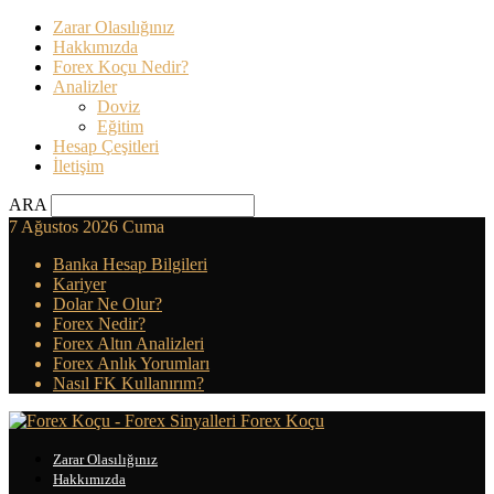
Zarar Olasılığınız
Hakkımızda
Forex Koçu Nedir?
Analizler
Doviz
Eğitim
Hesap Çeşitleri
İletişim
ARA
7 Ağustos 2026 Cuma
Banka Hesap Bilgileri
Kariyer
Dolar Ne Olur?
Forex Nedir?
Forex Altın Analizleri
Forex Anlık Yorumları
Nasıl FK Kullanırım?
Forex Koçu
Zarar Olasılığınız
Hakkımızda