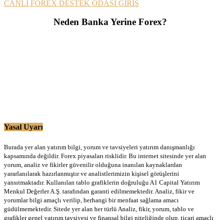
CANLI FOREX DESTEK ODASI GİRİŞ
Neden Banka Yerine Forex?
Yasal Uyarı
Burada yer alan yatırım bilgi, yorum ve tavsiyeleri yatırım danışmanlığı
kapsamında değildir. Forex piyasaları risklidir. Bu internet sitesinde yer alan
yorum, analiz ve fikirler güvenilir olduğuna inanılan kaynaklardan
yararlanılarak hazırlanmıştır ve analistlerimizin kişisel görüşlerini
yansıtmaktadır. Kullanılan tablo grafiklerin doğruluğu A1 Capital Yatırım
Menkul Değerler A.Ş. tarafından garanti edilmemektedir. Analiz, fikir ve
yorumlar bilgi amaçlı verilip, herhangi bir menfaat sağlama amacı
güdülmemektedir. Sitede yer alan her türlü Analiz, fikir, yorum, tablo ve
grafikler genel yatırım tavsiyesi ve finansal bilgi niteliğinde olup, ticari amaçlı