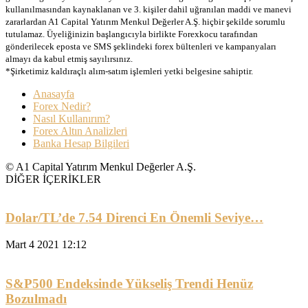
kullanılmasından kaynaklanan ve 3. kişiler dahil uğranılan maddi ve manevi
zararlardan A1 Capital Yatırım Menkul Değerler A.Ş. hiçbir şekilde sorumlu
tutulamaz. Üyeliğinizin başlangıcıyla birlikte Forexkocu tarafından
gönderilecek eposta ve SMS şeklindeki forex bültenleri ve kampanyaları
almayı da kabul etmiş sayılırsınız.
*Şirketimiz kaldıraçlı alım-satım işlemleri yetki belgesine sahiptir.
Anasayfa
Forex Nedir?
Nasıl Kullanırım?
Forex Altın Analizleri
Banka Hesap Bilgileri
© A1 Capital Yatırım Menkul Değerler A.Ş.
DİĞER İÇERİKLER
Dolar/TL’de 7.54 Direnci En Önemli Seviye…
Mart 4 2021 12:12
S&P500 Endeksinde Yükseliş Trendi Henüz
Bozulmadı