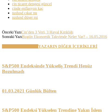
çin ticaret dengesi güncel
çinde enflasyon kaç
nzdusd çıkar mı
nzdusd düşer mi
Önceki Yazı
Çin’den 3 Veri, 3 Hayal Kırıklığı
Sonraki Yazı
Bugün Ekonomik Takvimde Neler Var? – 16.05.2016
BENZER YAZILAR
YAZARIN DİĞER İÇERİKLERİ
S&P500 Endeksinde Yükseliş Trendi Henüz
Bozulmadı
01.03.2021 Günlük Bülten
S&P500 Endeksi Yükselen Trendine Yakın İşlem