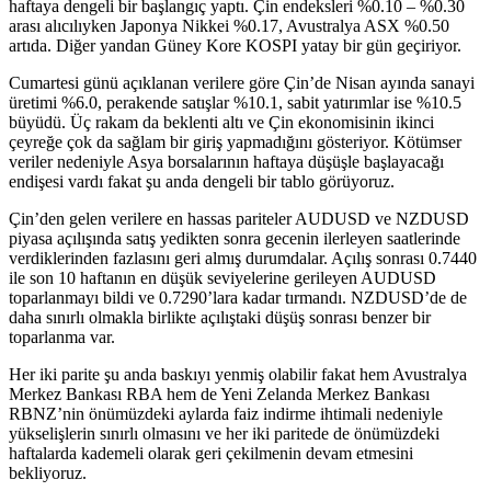
haftaya dengeli bir başlangıç yaptı. Çin endeksleri %0.10 – %0.30
arası alıcılıyken Japonya Nikkei %0.17, Avustralya ASX %0.50
artıda. Diğer yandan Güney Kore KOSPI yatay bir gün geçiriyor.
Cumartesi günü açıklanan verilere göre Çin’de Nisan ayında sanayi
üretimi %6.0, perakende satışlar %10.1, sabit yatırımlar ise %10.5
büyüdü. Üç rakam da beklenti altı ve Çin ekonomisinin ikinci
çeyreğe çok da sağlam bir giriş yapmadığını gösteriyor. Kötümser
veriler nedeniyle Asya borsalarının haftaya düşüşle başlayacağı
endişesi vardı fakat şu anda dengeli bir tablo görüyoruz.
Çin’den gelen verilere en hassas pariteler AUDUSD ve NZDUSD
piyasa açılışında satış yedikten sonra gecenin ilerleyen saatlerinde
verdiklerinden fazlasını geri almış durumdalar. Açılış sonrası 0.7440
ile son 10 haftanın en düşük seviyelerine gerileyen AUDUSD
toparlanmayı bildi ve 0.7290’lara kadar tırmandı. NZDUSD’de de
daha sınırlı olmakla birlikte açılıştaki düşüş sonrası benzer bir
toparlanma var.
Her iki parite şu anda baskıyı yenmiş olabilir fakat hem Avustralya
Merkez Bankası RBA hem de Yeni Zelanda Merkez Bankası
RBNZ’nin önümüzdeki aylarda faiz indirme ihtimali nedeniyle
yükselişlerin sınırlı olmasını ve her iki paritede de önümüzdeki
haftalarda kademeli olarak geri çekilmenin devam etmesini
bekliyoruz.