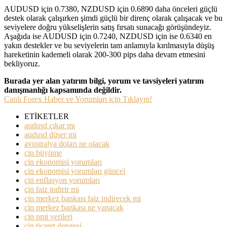
AUDUSD için 0.7380, NZDUSD için 0.6890 daha önceleri güçlü
destek olarak çalışırken şimdi güçlü bir direnç olarak çalışacak ve bu
seviyelere doğru yükselişlerin satış fırsatı sunacağı görüşündeyiz.
Aşağıda ise AUDUSD için 0.7240, NZDUSD için ise 0.6340 en
yakın destekler ve bu seviyelerin tam anlamıyla kırılmasıyla düşüş
hareketinin kademeli olarak 200-300 pips daha devam etmesini
bekliyoruz.
Burada yer alan yatırım bilgi, yorum ve tavsiyeleri yatırım
danışmanlığı kapsamında değildir.
Canlı Forex Haber ve Yorumları için Tıklayın!
ETİKETLER
audusd çıkar mı
audusd düşer mi
avustralya doları ne olacak
çin büyüme
çin ekonomisi yorumları
çin ekonomisi yorumları güncel
çin enflasyon yorumları
çin faiz indirir mi
çin merkez bankası faiz indirecek mi
çin merkez bankası ne yapacak
çin pmi verileri
çin ticaret dengesi