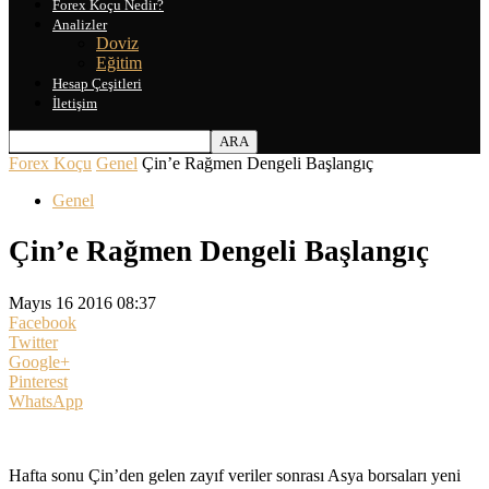
Forex Koçu Nedir?
Analizler
Doviz
Eğitim
Hesap Çeşitleri
İletişim
Forex Koçu
Genel
Çin’e Rağmen Dengeli Başlangıç
Genel
Çin’e Rağmen Dengeli Başlangıç
Mayıs 16 2016 08:37
Facebook
Twitter
Google+
Pinterest
WhatsApp
Hafta sonu Çin’den gelen zayıf veriler sonrası Asya borsaları yeni