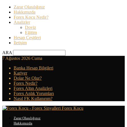
Zarar Olasılığınız
Hakkımızda
Forex Koçu Nedir?
Analizler
Doviz
Eğitim
Hesap Çeşitleri
İletişim
ARA
7 Ağustos 2026 Cuma
Banka Hesap Bilgileri
Kariyer
Dolar Ne Olur?
Forex Nedir?
Forex Altın Analizleri
Forex Anlık Yorumları
Nasıl FK Kullanırım?
Forex Koçu
Zarar Olasılığınız
Hakkımızda