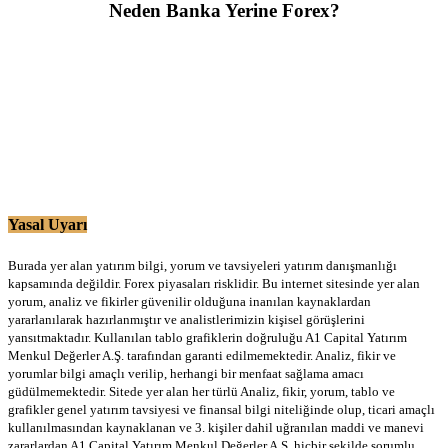
Neden Banka Yerine Forex?
Yasal Uyarı
Burada yer alan yatırım bilgi, yorum ve tavsiyeleri yatırım danışmanlığı
kapsamında değildir. Forex piyasaları risklidir. Bu internet sitesinde yer alan
yorum, analiz ve fikirler güvenilir olduğuna inanılan kaynaklardan
yararlanılarak hazırlanmıştır ve analistlerimizin kişisel görüşlerini
yansıtmaktadır. Kullanılan tablo grafiklerin doğruluğu A1 Capital Yatırım
Menkul Değerler A.Ş. tarafından garanti edilmemektedir. Analiz, fikir ve
yorumlar bilgi amaçlı verilip, herhangi bir menfaat sağlama amacı
güdülmemektedir. Sitede yer alan her türlü Analiz, fikir, yorum, tablo ve
grafikler genel yatırım tavsiyesi ve finansal bilgi niteliğinde olup, ticari amaçlı
kullanılmasından kaynaklanan ve 3. kişiler dahil uğranılan maddi ve manevi
zararlardan A1 Capital Yatırım Menkul Değerler A.Ş. hiçbir şekilde sorumlu