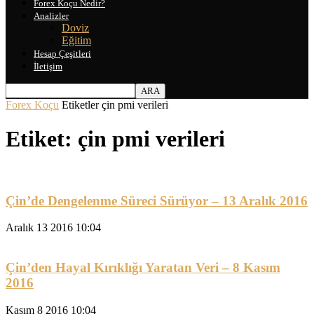
Forex Koçu Nedir?
Analizler
Doviz
Eğitim
Hesap Çeşitleri
İletişim
Forex Koçu
Etiketler
çin pmi verileri
Etiket: çin pmi verileri
Çin’de Dengelenme Süreci Sürüyor – 13 Aralık 2016
Aralık 13 2016 10:04
Çin’den Hayal Kırıklığı Yaratan Veri – 8 Kasım
2016
Kasım 8 2016 10:04