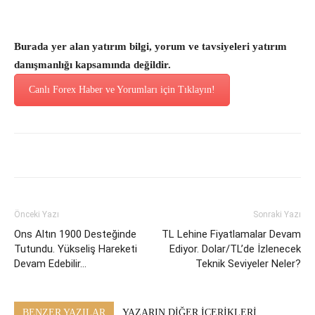
Burada yer alan yatırım bilgi, yorum ve tavsiyeleri yatırım
danışmanlığı kapsamında değildir.
Canlı Forex Haber ve Yorumları için Tıklayın!
Önceki Yazı
Sonraki Yazı
Ons Altın 1900 Desteğinde
TL Lehine Fiyatlamalar Devam
Tutundu. Yükseliş Hareketi
Ediyor. Dolar/TL’de İzlenecek
Devam Edebilir…
Teknik Seviyeler Neler?
BENZER YAZILAR
YAZARIN DİĞER İÇERİKLERİ