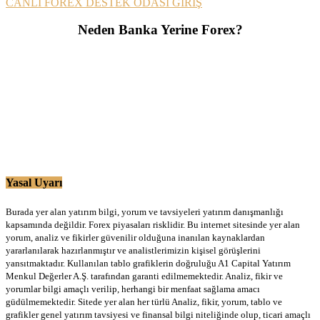
CANLI FOREX DESTEK ODASI GİRİŞ
Neden Banka Yerine Forex?
Yasal Uyarı
Burada yer alan yatırım bilgi, yorum ve tavsiyeleri yatırım danışmanlığı
kapsamında değildir. Forex piyasaları risklidir. Bu internet sitesinde yer alan
yorum, analiz ve fikirler güvenilir olduğuna inanılan kaynaklardan
yararlanılarak hazırlanmıştır ve analistlerimizin kişisel görüşlerini
yansıtmaktadır. Kullanılan tablo grafiklerin doğruluğu A1 Capital Yatırım
Menkul Değerler A.Ş. tarafından garanti edilmemektedir. Analiz, fikir ve
yorumlar bilgi amaçlı verilip, herhangi bir menfaat sağlama amacı
güdülmemektedir. Sitede yer alan her türlü Analiz, fikir, yorum, tablo ve
grafikler genel yatırım tavsiyesi ve finansal bilgi niteliğinde olup, ticari amaçlı