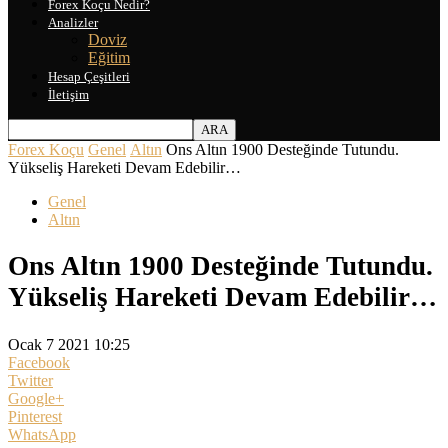
Forex Koçu Nedir?
Analizler
Doviz
Eğitim
Hesap Çeşitleri
İletişim
Forex Koçu
Genel
Altın
Ons Altın 1900 Desteğinde Tutundu.
Yükseliş Hareketi Devam Edebilir…
Genel
Altın
Ons Altın 1900 Desteğinde Tutundu.
Yükseliş Hareketi Devam Edebilir…
Ocak 7 2021 10:25
Facebook
Twitter
Google+
Pinterest
WhatsApp