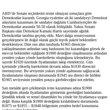
ABD’de Senato seçimlerini resmi olmayan sonuçlara göre
Demokratlar kazandı. Georgia eyaletine ait iki sandalyeyi Demokrat
adayların kazanması ile sandalye dağılımı Cumhuriyetçiler ile
Demokratlar arasında 50-50 olarak bölüşüldü. Yalnız Senato
Başkanı olan Demokrat Kamala Harris sayesinde ağırlık
Demokratlar tarafına geçmiş oldu. Mavi dalga senaryosunun
gerçekleşmesi ile doğal olarak güçlü teşvik paketi beklentileri
destekleniyor. Dün ons altın tarafında $1965 direncine
yaklaşılmasının ardından satış baskısının hız kazandığını görsek de
mevcut beklentiler eşliğinde $1900 desteğine ulaşılmasının ardından
yeniden yukarı yönde hareketlerin oluştuğunu izlemekteyiz. Bu
sayede $1920 üzerinde fiyatlamaları takip etmekteyiz. Gün
içerisinde yükseliş hareketinin devamı adına $1930 direncini
önemsiyoruz. Bu seviyenin yukarı yönde aşılmasını sağlayacak
fiyatlamaların oluşması durumunda $1945 ara direnci ile birlikte
$1965 seviyesinin yeniden potaya girebileceğini not edelim.
Sarı metalde geri çekilmenin ivme kazanması adına $1900
desteğinin altında fiyatlamaları görmemiz gerektiğini hatırlatalım.
Şimdilik teknik ve temel dinamikler bu yönde bir fiyatlamaya uygun
değil. Buna karşılık $1900 desteğinin kırılabilmesi durumunda
$1875 ve $1855 – $1848 bölgesinin yeniden hedef konumuna