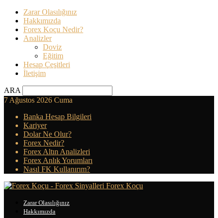
Zarar Olasılığınız
Hakkımızda
Forex Koçu Nedir?
Analizler
Doviz
Eğitim
Hesap Çeşitleri
İletişim
ARA
7 Ağustos 2026 Cuma
Banka Hesap Bilgileri
Kariyer
Dolar Ne Olur?
Forex Nedir?
Forex Altın Analizleri
Forex Anlık Yorumları
Nasıl FK Kullanırım?
Forex Koçu
Zarar Olasılığınız
Hakkımızda