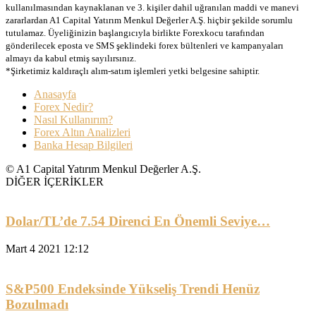
kullanılmasından kaynaklanan ve 3. kişiler dahil uğranılan maddi ve manevi
zararlardan A1 Capital Yatırım Menkul Değerler A.Ş. hiçbir şekilde sorumlu
tutulamaz. Üyeliğinizin başlangıcıyla birlikte Forexkocu tarafından
gönderilecek eposta ve SMS şeklindeki forex bültenleri ve kampanyaları
almayı da kabul etmiş sayılırsınız.
*Şirketimiz kaldıraçlı alım-satım işlemleri yetki belgesine sahiptir.
Anasayfa
Forex Nedir?
Nasıl Kullanırım?
Forex Altın Analizleri
Banka Hesap Bilgileri
© A1 Capital Yatırım Menkul Değerler A.Ş.
DİĞER İÇERİKLER
Dolar/TL’de 7.54 Direnci En Önemli Seviye…
Mart 4 2021 12:12
S&P500 Endeksinde Yükseliş Trendi Henüz
Bozulmadı