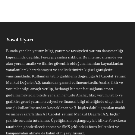
Yasal Uyarı
Burada yer alan yatırım bilgi, yorum ve tavsiyeleri yatırım danışmanlığı
kapsamında değildir. Forex piyasaları risklidir. Bu internet sitesinde yer
alan yorum, analiz ve fikirler güvenilir olduğuna inanılan kaynaklardan
yararlanılarak hazırlanmıştır ve analistlerimizin kişisel görüşlerini
yansıtmaktadır. Kullanılan tablo grafiklerin doğruluğu A1 Capital Yatırım
Menkul Değerler A.Ş. tarafından garanti edilmemektedir. Analiz, fikir ve
yorumlar bilgi amaçlı verilip, herhangi bir menfaat sağlama amacı
güdülmemektedir. Sitede yer alan her türlü Analiz, fikir, yorum, tablo ve
grafikler genel yatırım tavsiyesi ve finansal bilgi niteliğinde olup, ticari
amaçlı kullanılmasından kaynaklanan ve 3. kişiler dahil uğranılan maddi
ve manevi zararlardan A1 Capital Yatırım Menkul Değerler A.Ş. hiçbir
şekilde sorumlu tutulamaz. Üyeliğinizin başlangıcıyla birlikte Forexkocu
tarafından gönderilecek eposta ve SMS şeklindeki forex bültenleri ve
kampanyaları almayı da kabul etmiş sayılırsınız.