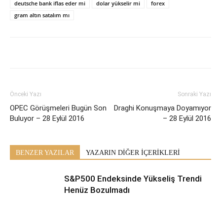
deutsche bank iflas eder mi
dolar yükselir mi
forex
gram altın satalım mı
Önceki Yazı
Sonraki Yazı
OPEC Görüşmeleri Bugün Son
Draghi Konuşmaya Doyamıyor
Buluyor – 28 Eylül 2016
– 28 Eylül 2016
BENZER YAZILAR
YAZARIN DİĞER İÇERİKLERİ
S&P500 Endeksinde Yükseliş Trendi
Henüz Bozulmadı