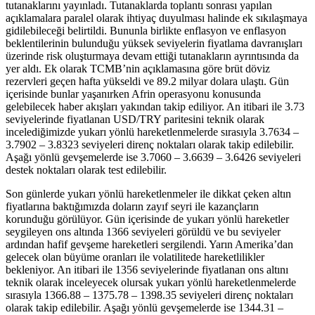
tutanaklarını yayınladı. Tutanaklarda toplantı sonrası yapılan
açıklamalara paralel olarak ihtiyaç duyulması halinde ek sıkılaşmaya
gidilebileceği belirtildi. Bununla birlikte enflasyon ve enflasyon
beklentilerinin bulunduğu yüksek seviyelerin fiyatlama davranışları
üzerinde risk oluşturmaya devam ettiği tutanakların ayrıntısında da
yer aldı. Ek olarak TCMB’nin açıklamasına göre brüt döviz
rezervleri geçen hafta yükseldi ve 89.2 milyar dolara ulaştı. Gün
içerisinde bunlar yaşanırken Afrin operasyonu konusunda
gelebilecek haber akışları yakından takip ediliyor. An itibari ile 3.73
seviyelerinde fiyatlanan USD/TRY paritesini teknik olarak
incelediğimizde yukarı yönlü hareketlenmelerde sırasıyla 3.7634 –
3.7902 – 3.8323 seviyeleri direnç noktaları olarak takip edilebilir.
Aşağı yönlü gevşemelerde ise 3.7060 – 3.6639 – 3.6426 seviyeleri
destek noktaları olarak test edilebilir.
Son günlerde yukarı yönlü hareketlenmeler ile dikkat çeken altın
fiyatlarına baktığımızda doların zayıf seyri ile kazançların
korunduğu görülüyor. Gün içerisinde de yukarı yönlü hareketler
seygileyen ons altında 1366 seviyeleri görüldü ve bu seviyeler
ardından hafif gevşeme hareketleri sergilendi. Yarın Amerika’dan
gelecek olan büyüme oranları ile volatilitede hareketlilikler
bekleniyor. An itibari ile 1356 seviyelerinde fiyatlanan ons altını
teknik olarak inceleyecek olursak yukarı yönlü hareketlenmelerde
sırasıyla 1366.88 – 1375.78 – 1398.35 seviyeleri direnç noktaları
olarak takip edilebilir. Aşağı yönlü gevşemelerde ise 1344.31 –