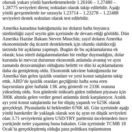
olursak yukarı yönlü hareketlenmelerde 1.26166 – 1.27480 –
1.28775 seviyeleri direnç noktaları olarak takip edilebilir. Aşağı
yönlü gevşemelerde ise sırasıyla 1.23714 – 1.23278 – 1.22488
seviyeleri destek noktaları olarak test edilebilir.
Amerika kanadına baktığımızda ise doların hafta boyunca
sürdürdüğü zayıf seyrin gün içerisinde de devam ettiği görüldü. Dün
Amerika Hazine Bakanı Steven Mnuchin; zayıf doların Amerika
ekonomisinde dış ticareti desteklemek için olumlu olabileceği
tarzında bir açıklama yapmıştı. Bugün de bu açıklamalarına ek
olarak; kısa süreli dalgalanmalardan bir endişe duymadığını, dolar
kurunda ki mevcut durumun ekonomik anlamda avantaj ve aynı
zamanda dezavantajları olduğunu belirtti ve dün ki açıklamalarını
daha da genişletmiş oldu. Ekonomik takvime baktığımızda ise
Amerika’dan gelen işsizlik oranları ve yeni konut satışlarını takip
ettik. ABD’de işsizlik oranları geçtiğimiz hafta sona eren
başvurulara göre haftalık 13K artış gösterdi ve 233K oranına
yükselmiş oldu. Son günlerde istikrarlı giden istihdam piyasası için
300K altında gelen veriler genel anlamda ılımlı karşılanıyor. Aralık
ayı yeni konut satışlarında ise bir düşüş yaşandı ve 625K olarak
gerçekleşti. Piyasalarda ki beklentiler 676K idi. Gün içerisinde aşağı
yönlü hareketler ile yaklaşık olarak son üç ayın en düşük seviyeleri
olan 3.71 seviyelerini gören USD/TRY paritesini incelemeden önce
yurtiçinde neler yaşanmış buna bakalım. Gün içerisinde TCMB 18
Ocak’ta gerçekleştirmiş olduğu para politikası toplantısının