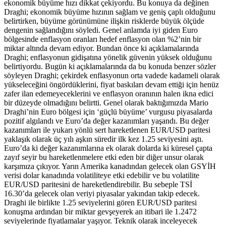
ekonomik büyüme hızı dikkat çekiyordu. Bu konuya da değinen
Draghi; ekonomik büyüme hızının sağlam ve geniş çaplı olduğunu
belirtirken, büyüme görünümüne ilişkin risklerde büyük ölçüde
dengenin sağlandığını söyledi. Genel anlamda iyi giden Euro
bölgesinde enflasyon oranları hedef enflasyon olan %2’nin bir
miktar altında devam ediyor. Bundan önce ki açıklamalarında
Draghi; enflasyonun gidişatına yönelik güvenin yüksek olduğunu
belirtiyordu. Bugün ki açıklamalarında da bu konuda benzer sözler
söyleyen Draghi; çekirdek enflasyonun orta vadede kadameli olarak
yükseleceğini öngördüklerini, fiyat baskıları devam ettiği için henüz
zafer ilan edemeyeceklerini ve enflasyon oranının halen ikna edici
bir düzeyde olmadığını belirtti. Genel olarak baktığımızda Mario
Draghi’nin Euro bölgesi için ‘güçlü büyüme’ vurgusu piyasalarda
pozitif algılandı ve Euro’da değer kazanımları yaşandı. Bu değer
kazanımları ile yukarı yönlü sert hareketlenen EUR/USD paritesi
yaklaşık olarak üç yılı aşkın süredir ilk kez 1.25 seviyesini aştı.
Euro’da ki değer kazanımlarına ek olarak dolarda ki küresel çapta
zayıf seyir bu hareketlenmelere etki eden bir diğer unsur olarak
karşımıza çıkıyor. Yarın Amerika kanadından gelecek olan GSYİH
verisi dolar kanadında volatiliteye etki edebilir ve bu volatilite
EUR/USD paritesini de hareketlendirebilir. Bu sebeple TSİ
16.30’da gelecek olan veriyi piyasalar yakından takip edecek.
Draghi ile birlikte 1.25 seviyelerini gören EUR/USD paritesi
konuşma ardından bir miktar gevşeyerek an itibari ile 1.2472
seviyelerinde fiyatlamalar yaşıyor. Teknik olarak inceleyecek