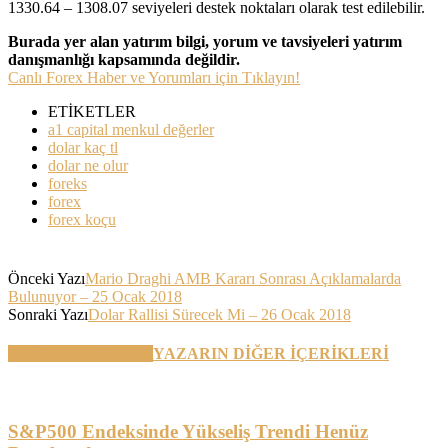
1330.64 – 1308.07 seviyeleri destek noktaları olarak test edilebilir.
Burada yer alan yatırım bilgi, yorum ve tavsiyeleri yatırım
danışmanlığı kapsamında değildir.
Canlı Forex Haber ve Yorumları için Tıklayın!
ETİKETLER
a1 capital menkul değerler
dolar kaç tl
dolar ne olur
foreks
forex
forex koçu
Önceki Yazı
Mario Draghi AMB Kararı Sonrası Açıklamalarda
Bulunuyor – 25 Ocak 2018
Sonraki Yazı
Dolar Rallisi Sürecek Mi – 26 Ocak 2018
BENZER YAZILAR
YAZARIN DİĞER İÇERİKLERİ
S&P500 Endeksinde Yükseliş Trendi Henüz