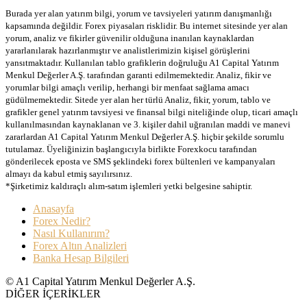
Burada yer alan yatırım bilgi, yorum ve tavsiyeleri yatırım danışmanlığı
kapsamında değildir. Forex piyasaları risklidir. Bu internet sitesinde yer alan
yorum, analiz ve fikirler güvenilir olduğuna inanılan kaynaklardan
yararlanılarak hazırlanmıştır ve analistlerimizin kişisel görüşlerini
yansıtmaktadır. Kullanılan tablo grafiklerin doğruluğu A1 Capital Yatırım
Menkul Değerler A.Ş. tarafından garanti edilmemektedir. Analiz, fikir ve
yorumlar bilgi amaçlı verilip, herhangi bir menfaat sağlama amacı
güdülmemektedir. Sitede yer alan her türlü Analiz, fikir, yorum, tablo ve
grafikler genel yatırım tavsiyesi ve finansal bilgi niteliğinde olup, ticari amaçlı
kullanılmasından kaynaklanan ve 3. kişiler dahil uğranılan maddi ve manevi
zararlardan A1 Capital Yatırım Menkul Değerler A.Ş. hiçbir şekilde sorumlu
tutulamaz. Üyeliğinizin başlangıcıyla birlikte Forexkocu tarafından
gönderilecek eposta ve SMS şeklindeki forex bültenleri ve kampanyaları
almayı da kabul etmiş sayılırsınız.
*Şirketimiz kaldıraçlı alım-satım işlemleri yetki belgesine sahiptir.
Anasayfa
Forex Nedir?
Nasıl Kullanırım?
Forex Altın Analizleri
Banka Hesap Bilgileri
© A1 Capital Yatırım Menkul Değerler A.Ş.
DİĞER İÇERİKLER