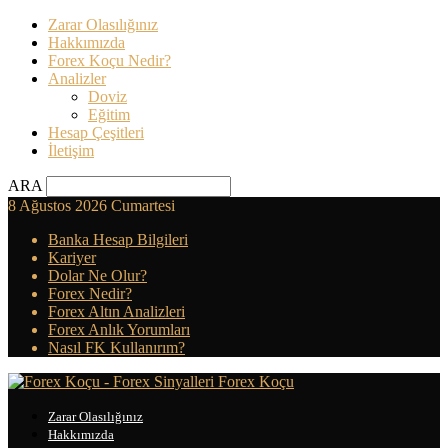
Zarar Olasılığınız
Hakkımızda
Forex Koçu Nedir?
Analizler
Doviz
Eğitim
Hesap Çeşitleri
İletişim
ARA
8 Ağustos 2026 Cumartesi
Banka Hesap Bilgileri
Kariyer
Dolar Ne Olur?
Forex Nedir?
Forex Altın Analizleri
Forex Anlık Yorumları
Nasıl FK Kullanırım?
Forex Koçu
Zarar Olasılığınız
Hakkımızda