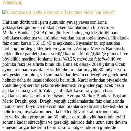
WhatsApp
Haftanın dördüncü işlem gününün yavaş yavaş sonlarına
yaklaşırken günün en dikkat çeken konularından biri Avrupa
Merkez Bankası (ECB)’nın gün içerisinde gerçekleştirdiği para
politikası toplantısı ve ardından yapılan basın toplantısıydı. İlk olarak
faiz oranı kararı TSİ 15.45’te açıklandı. Piyasalar bu toplantıdan
herhangi bir değişiklik beklemiyorlardı. Avrupa Merkez Bankası bu
beklentilere paralel olarak verdiği kararda bir değişikliğe gitmedi. Ve
böylelikle marjinal fonlama faizi %0.25, mevduat faiz %-0.40 ve
politika faizi ise sıfırda bırakıldı. Buna ek olarak 2018 yılının Ocak
ayından itibaren aylık net varlık alım miktarını aylık 30 milyar Euro
seviyesinde tutulup, yıl sonuna kadar devam edileceği ve gerekmesi
halinde daha da uzatılabileceği belirtildi. Karar ardından piyasalarda
volatilite çok sert bir şekilde etkilenmedi ve gözler yapılacak basın
açıklamasına çevrildi. Yaklaşık 45 dakika sonra yapılan basın
açıklamasında ise mikrofon başına Avrupa Merkez Bankası Başkanı
Mario Draghi geçti. Draghi yaptığı açıklamalarda; faiz oranlarında
uzun süreler boyunca mevcut olan oranların kalmasını beklediklerini
belirtirken, piyasaların merakla beklediği varlık alım konusunda ise
net varlık alım programının 30 milyar euroluk aylık hacminin eylül
sonuna kadar süreceğini ve gerektiği taktirde daha uzun süre devam
etmesini öngördüklerini belirtti. Euro bölgesinde son günlerde