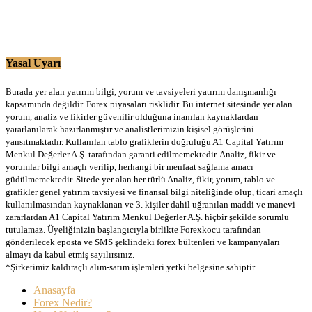
Yasal Uyarı
Burada yer alan yatırım bilgi, yorum ve tavsiyeleri yatırım danışmanlığı
kapsamında değildir. Forex piyasaları risklidir. Bu internet sitesinde yer alan
yorum, analiz ve fikirler güvenilir olduğuna inanılan kaynaklardan
yararlanılarak hazırlanmıştır ve analistlerimizin kişisel görüşlerini
yansıtmaktadır. Kullanılan tablo grafiklerin doğruluğu A1 Capital Yatırım
Menkul Değerler A.Ş. tarafından garanti edilmemektedir. Analiz, fikir ve
yorumlar bilgi amaçlı verilip, herhangi bir menfaat sağlama amacı
güdülmemektedir. Sitede yer alan her türlü Analiz, fikir, yorum, tablo ve
grafikler genel yatırım tavsiyesi ve finansal bilgi niteliğinde olup, ticari amaçlı
kullanılmasından kaynaklanan ve 3. kişiler dahil uğranılan maddi ve manevi
zararlardan A1 Capital Yatırım Menkul Değerler A.Ş. hiçbir şekilde sorumlu
tutulamaz. Üyeliğinizin başlangıcıyla birlikte Forexkocu tarafından
gönderilecek eposta ve SMS şeklindeki forex bültenleri ve kampanyaları
almayı da kabul etmiş sayılırsınız.
*Şirketimiz kaldıraçlı alım-satım işlemleri yetki belgesine sahiptir.
Anasayfa
Forex Nedir?