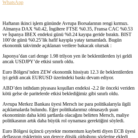
WhatsApp
Haftanın ikinci işlem gününde Avrupa Borsalarının rengi kırmızı.
Almanya DAX %0.42, İngiltere FTSE %0.35, Fransa CAC %0.53
ve İspanya IBEX endeksi günü %0.24 kayıpa geride bıraktı. BIST
100’de günü %0.25’lik hafif kayıpla yatay tamamladı. Bugün
ekonomik takvimde açıklanan verilere bakacak olursak :
Japonya’dan cari denge 1.98 trilyon yen ile beklentilerden iyi geldi
ancak USDJPY’de etkisi sınırlı oldu.
Euro Bölgesi’nden ZEW ekonomik hissiyatı 12.3 ile beklentilerden
iyi geldi ancak EURUSD üzerindeki baskı devam ediyor.
ABD’den istihdam piyasası koşulları endeksi -2.2 ile önceki veriden
kötü gelse de paritelerde etkisi beklediğimiz gibi sınırlı oldu.
Avrupa Merkez Bankası üyesi Mersch ise para politikalarıyla ilgili
açıklamalarda bulundu. Eğer politikalarımız olmasaydı şuan
ekonominin daha kötü şartlarda olacağını belirten Mersch, maliye
politikasının artık daha büyük rol oynaması gerektiğini söyledi.
Euro Bölgesi üçüncü çeyrekte momentum kaybetti diyen ECB üyesi
deflasyon risklerinin son derece düşük olduğunu sözlerine ekledi