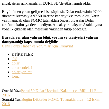
ancak gelen açıklamaların EURUSD’de etkisi sınırlı oldu.
Bugünün en çıkan gelişmesi ise şüphesiz Dolar endeksinin 97.00
direncini kırmasıyla 97.50 üzerine kadar yükselmesi oldu. Yarın
yayınlanacak olan FOMC tutanakları öncesi piyasalar Dolar
tarafında kalmaya devam ediyor. Ancak yarın akşam Aralık ayına
yönelik çıkacak olan mesajları yakından takip edeceğiz.
Burada yer alan yatırım bilgi, yorum ve tavsiyeleri yatırım
danışmanlığı kapsamında değildir.
Canlı Forex Haber ve Yorumları için Tıklayın!
ETİKETLER
abd
dolar
dolar endeksi
dolar yorumu
fomc
Önceki Yazı
Petrol 50 Dolar Üzerinde Kalabilecek Mi? – 11 Ekim
2016
Sonraki Yazı
Bugün Dikkatler FOMC Tutanaklarında – 12 Ekim
2016