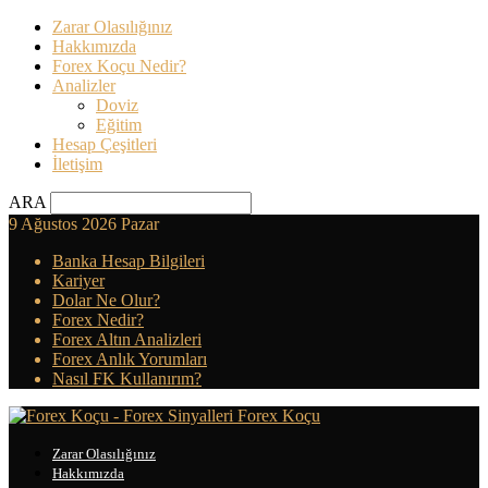
Zarar Olasılığınız
Hakkımızda
Forex Koçu Nedir?
Analizler
Doviz
Eğitim
Hesap Çeşitleri
İletişim
ARA
9 Ağustos 2026 Pazar
Banka Hesap Bilgileri
Kariyer
Dolar Ne Olur?
Forex Nedir?
Forex Altın Analizleri
Forex Anlık Yorumları
Nasıl FK Kullanırım?
Forex Koçu
Zarar Olasılığınız
Hakkımızda