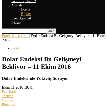
Forex Koçu Nedir?
Analizler
Doviz
Eğitim
Hesap Çeşitleri
İletişim
Forex Koçu
Genel
Dolar Endeksi Bu Gelişmeyi Bekliyor – 11 Ekim
2016
Genel
Dolar Endeksi Bu Gelişmeyi
Bekliyor – 11 Ekim 2016
Dolar Endeksinde Yükseliş Sürüyor
Ekim 11 2016 19:41
Facebook
Twitter
Google+
Pinterest