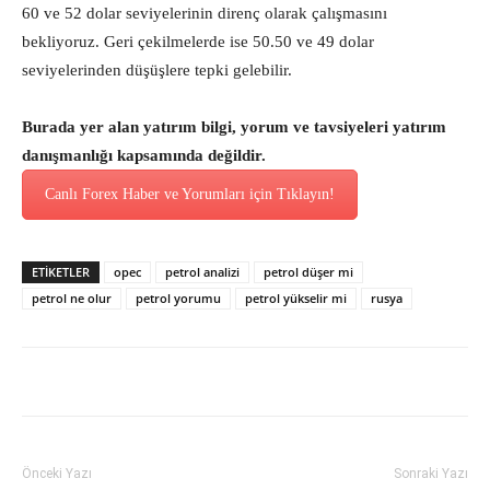
60 ve 52 dolar seviyelerinin direnç olarak çalışmasını
bekliyoruz. Geri çekilmelerde ise 50.50 ve 49 dolar
seviyelerinden düşüşlere tepki gelebilir.
Burada yer alan yatırım bilgi, yorum ve tavsiyeleri yatırım
danışmanlığı kapsamında değildir.
Canlı Forex Haber ve Yorumları için Tıklayın!
ETİKETLER
opec
petrol analizi
petrol düşer mi
petrol ne olur
petrol yorumu
petrol yükselir mi
rusya
Önceki Yazı
Sonraki Yazı