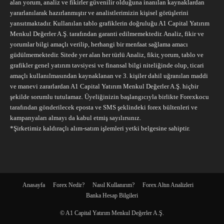
alan yorum, analiz ve fikirler güvenilir olduğuna inanılan kaynaklardan
yararlanılarak hazırlanmıştır ve analistlerimizin kişisel görüşlerini
yansıtmaktadır. Kullanılan tablo grafiklerin doğruluğu A1 Capital Yatırım
Menkul Değerler A.Ş. tarafından garanti edilmemektedir. Analiz, fikir ve
yorumlar bilgi amaçlı verilip, herhangi bir menfaat sağlama amacı
güdülmemektedir. Sitede yer alan her türlü Analiz, fikir, yorum, tablo ve
grafikler genel yatırım tavsiyesi ve finansal bilgi niteliğinde olup, ticari
amaçlı kullanılmasından kaynaklanan ve 3. kişiler dahil uğranılan maddi
ve manevi zararlardan A1 Capital Yatırım Menkul Değerler A.Ş. hiçbir
şekilde sorumlu tutulamaz. Üyeliğinizin başlangıcıyla birlikte Forexkocu
tarafından gönderilecek eposta ve SMS şeklindeki forex bültenleri ve
kampanyaları almayı da kabul etmiş sayılırsınız.
*Şirketimiz kaldıraçlı alım-satım işlemleri yetki belgesine sahiptir.
Anasayfa
Forex Nedir?
Nasıl Kullanırım?
Forex Altın Analizleri
Banka Hesap Bilgileri
© A1 Capital Yatırım Menkul Değerler A.Ş.