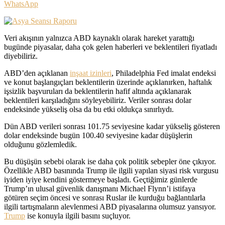
WhatsApp
Veri akışının yalnızca ABD kaynaklı olarak hareket yarattığı
bugünde piyasalar, daha çok gelen haberleri ve beklentileri fiyatladı
diyebiliriz.
ABD’den açıklanan
inşaat izinleri
, Philadelphia Fed imalat endeksi
ve konut başlangıçları beklentilerin üzerinde açıklanırken, haftalık
işsizlik başvuruları da beklentilerin hafif altında açıklanarak
beklentileri karşıladığını söyleyebiliriz. Veriler sonrası dolar
endeksinde yükseliş olsa da bu etki oldukça sınırlıydı.
Dün ABD verileri sonrası 101.75 seviyesine kadar yükseliş gösteren
dolar endeksinde bugün 100.40 seviyesine kadar düşüşlerin
olduğunu gözlemledik.
Bu düşüşün sebebi olarak ise daha çok politik sebepler öne çıkıyor.
Özellikle ABD basınında Trump ile ilgili yapılan siyasi risk vurgusu
iyiden iyiye kendini göstermeye başladı. Geçtiğimiz günlerde
Trump’ın ulusal güvenlik danışmanı Michael Flynn’i istifaya
götüren seçim öncesi ve sonrası Ruslar ile kurduğu bağlantılarla
ilgili tartışmaların alevlenmesi ABD piyasalarına olumsuz yansıyor.
Trump
ise konuyla ilgili basını suçluyor.