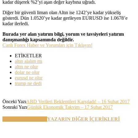
kadar düşerek %2’yi aşan değer kaybına uğradı.
Diğer bir güvenli liman olan Altın ise 1242’ye kadar yükseliş
gösterdi. Dün 1.0520’ye kadar gerileyen EURUSD ise 1.0678’e
kadar ilerledi.
Burada yer alan yatırım bilgi, yorum ve tavsiyeleri yatırım
danışmanlığı kapsamında değildir.
Canlı Forex Haber ve Yorumları için Tıklayın!
ETİKETLER
altın alalım mı
altın ne olur
dolar ne olur
eurusd ne olur
trump ne dedi
Önceki Yazı
ABD Verileri Beklentileri Karşıladı! – 16 Şubat 2017
Sonraki Yazı
Günlük Ekonomik Takvim – 17 Şubat 2017
BENZER YAZILAR
YAZARIN DİĞER İÇERİKLERİ