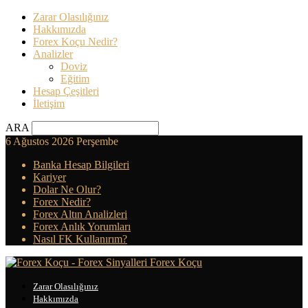
Zarar Olasılığınız
Hakkımızda
Forex Koçu Nedir?
Analizler
Doviz
Eğitim
Hesap Çeşitleri
İletişim
ARA
6 Ağustos 2026 Perşembe
Banka Hesap Bilgileri
Kariyer
Dolar Ne Olur?
Forex Nedir?
Forex Altın Analizleri
Forex Anlık Yorumları
Nasıl FK Kullanırım?
Forex Koçu
Zarar Olasılığınız
Hakkımızda