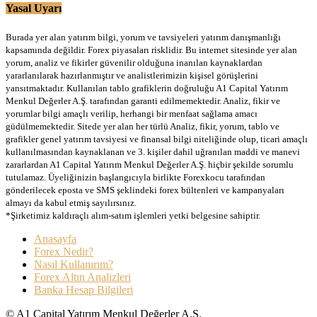
Yasal Uyarı
Burada yer alan yatırım bilgi, yorum ve tavsiyeleri yatırım danışmanlığı
kapsamında değildir. Forex piyasaları risklidir. Bu internet sitesinde yer alan
yorum, analiz ve fikirler güvenilir olduğuna inanılan kaynaklardan
yararlanılarak hazırlanmıştır ve analistlerimizin kişisel görüşlerini
yansıtmaktadır. Kullanılan tablo grafiklerin doğruluğu A1 Capital Yatırım
Menkul Değerler A.Ş. tarafından garanti edilmemektedir. Analiz, fikir ve
yorumlar bilgi amaçlı verilip, herhangi bir menfaat sağlama amacı
güdülmemektedir. Sitede yer alan her türlü Analiz, fikir, yorum, tablo ve
grafikler genel yatırım tavsiyesi ve finansal bilgi niteliğinde olup, ticari amaçlı
kullanılmasından kaynaklanan ve 3. kişiler dahil uğranılan maddi ve manevi
zararlardan A1 Capital Yatırım Menkul Değerler A.Ş. hiçbir şekilde sorumlu
tutulamaz. Üyeliğinizin başlangıcıyla birlikte Forexkocu tarafından
gönderilecek eposta ve SMS şeklindeki forex bültenleri ve kampanyaları
almayı da kabul etmiş sayılırsınız.
*Şirketimiz kaldıraçlı alım-satım işlemleri yetki belgesine sahiptir.
Anasayfa
Forex Nedir?
Nasıl Kullanırım?
Forex Altın Analizleri
Banka Hesap Bilgileri
© A1 Capital Yatırım Menkul Değerler A.Ş.