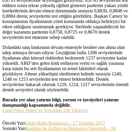
0,8795 seviyelerinde seyrettiğini görüyoruz. 0,8745 seviyelerini test
ettikten sonra tekrar yükseliş eğilimi gösteren paritenin yukarı yönlü
hareketlerinin devam etmesi durumunda sırasıyla 0,8830, 0,8848 ve
0,8884 direnç seviyelerini test ettiğini görebiliriz. Başkan Carney’in
konuşmasının fiyatlamanın yönü konusunda oldukça belirleyici bir
etken olduğunu unutmamak gerekiyor. Sterlinde yaşanabilecek bir
değer kazanımı paritenin 0,8758, 0,8725 ve 0,8670 destek
seviyelerini test etmesine sebep olabilir.
Dolardaki satış baskısının devam etmesiyle beraber ons altına olan
talep artmaya devam ediyor. Geçtiğimiz hafta 1208 seviyelerinde
fiyatlanan altın küresel risklerden beslenerek 1237 seviyesine kadar
yükseldi. ABD’den gelen kötü enflasyon verisi ve sağlık yasasına
karşı tutum bu sert fiyatlamanın en temel faktörleri olarak
gözüküyor. Altının yükselişini sürdürmesi halinde sırasıyla 1240,
1248 ve 1253 seviyelerini test etmesi beklenebilir. Destek
seviyelerine bakacak olursak 1229, 1224, 1217 seviyelerinin önemli
destek seviyeleri olarak söylenebilir.
Burada yer alan yatırım bilgi, yorum ve tavsiyeleri yatırım
danışmanlığı kapsamında değildir.
Canlı Forex Haber ve Yorumları için Tıklayın!
Önceki Yazı
Sakin Hafta Başlangıcı – 17 Temmuz 2017
Sonraki Yazı
İngiltere’de Enflasyon Bekleneni Veremedi – 18