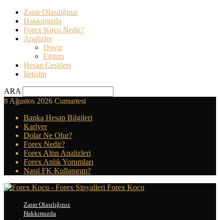
Zarar Olasılığınız
Hakkımızda
Forex Koçu Nedir?
Analizler
Doviz
Eğitim
Hesap Çeşitleri
İletişim
ARA
8 Ağustos 2026 Cumartesi
Banka Hesap Bilgileri
Kariyer
Dolar Ne Olur?
Forex Nedir?
Forex Altın Analizleri
Forex Anlık Yorumları
Nasıl FK Kullanırım?
Forex Koçu
Zarar Olasılığınız
Hakkımızda