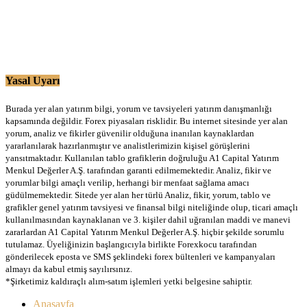
Yasal Uyarı
Burada yer alan yatırım bilgi, yorum ve tavsiyeleri yatırım danışmanlığı
kapsamında değildir. Forex piyasaları risklidir. Bu internet sitesinde yer alan
yorum, analiz ve fikirler güvenilir olduğuna inanılan kaynaklardan
yararlanılarak hazırlanmıştır ve analistlerimizin kişisel görüşlerini
yansıtmaktadır. Kullanılan tablo grafiklerin doğruluğu A1 Capital Yatırım
Menkul Değerler A.Ş. tarafından garanti edilmemektedir. Analiz, fikir ve
yorumlar bilgi amaçlı verilip, herhangi bir menfaat sağlama amacı
güdülmemektedir. Sitede yer alan her türlü Analiz, fikir, yorum, tablo ve
grafikler genel yatırım tavsiyesi ve finansal bilgi niteliğinde olup, ticari amaçlı
kullanılmasından kaynaklanan ve 3. kişiler dahil uğranılan maddi ve manevi
zararlardan A1 Capital Yatırım Menkul Değerler A.Ş. hiçbir şekilde sorumlu
tutulamaz. Üyeliğinizin başlangıcıyla birlikte Forexkocu tarafından
gönderilecek eposta ve SMS şeklindeki forex bültenleri ve kampanyaları
almayı da kabul etmiş sayılırsınız.
*Şirketimiz kaldıraçlı alım-satım işlemleri yetki belgesine sahiptir.
Anasayfa