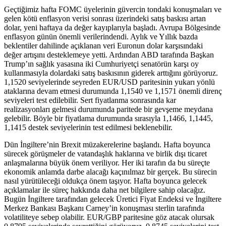
Geçtiğimiz hafta FOMC üyelerinin güvercin tondaki konuşmaları ve
gelen kötü enflasyon verisi sonrası üzerindeki satış baskısı artan
dolar, yeni haftaya da değer kayıplarıyla başladı. Avrupa Bölgesinde
enflasyon günün önemli verilerindendi. Aylık ve Yıllık bazda
beklentiler dahilinde açıklanan veri Euronun dolar karşısındaki
değer artışını desteklemeye yetti. Ardından ABD tarafında Başkan
Trump’ın sağlık yasasına iki Cumhuriyetçi senatörün karşı oy
kullanmasıyla dolardaki satış baskısının giderek arttığını görüyoruz.
1,1520 seviyelerinde seyreden EUR/USD paritesinin yukarı yönlü
ataklarına devam etmesi durumunda 1,1540 ve 1,1571 önemli direnç
seviyeleri test edilebilir. Sert fiyatlanma sonrasında kar
realizasyonları gelmesi durumunda paritede bir gevşeme meydana
gelebilir. Böyle bir fiyatlama durumunda sırasıyla 1,1466, 1,1445,
1,1415 destek seviyelerinin test edilmesi beklenebilir.
Dün İngiltere’nin Brexit müzakerelerine başlandı. Hafta boyunca
sürecek görüşmeler de vatandaşlık haklarına ve birlik dışı ticaret
anlaşmalarına büyük önem veriliyor. Her iki tarafın da bu süreçte
ekonomik anlamda darbe alacağı kaçınılmaz bir gerçek. Bu sürecin
nasıl yürütüleceği oldukça önem taşıyor. Hafta boyunca gelecek
açıklamalar ile süreç hakkında daha net bilgilere sahip olacağız.
Bugün İngiltere tarafından gelecek Üretici Fiyat Endeksi ve İngiltere
Merkez Bankası Başkanı Carney’in konuşması sterlin tarafında
volatiliteye sebep olabilir. EUR/GBP paritesine göz atacak olursak