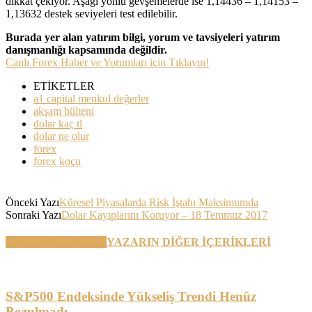
dikkat çekiyor. Aşağı yönlü gevşemelerde ise 1,14436 – 1,14153 –
1,13632 destek seviyeleri test edilebilir.
Burada yer alan yatırım bilgi, yorum ve tavsiyeleri yatırım
danışmanlığı kapsamında değildir.
Canlı Forex Haber ve Yorumları için Tıklayın!
ETİKETLER
a1 capital menkul değerler
akşam bülteni
dolar kaç tl
dolar ne olur
forex
forex koçu
Önceki Yazı
Küresel Piyasalarda Risk İştahı Maksimumda
Sonraki Yazı
Dolar Kayıplarını Koruyor – 18 Temmuz 2017
BENZER YAZILAR
YAZARIN DİĞER İÇERİKLERİ
S&P500 Endeksinde Yükseliş Trendi Henüz
Bozulmadı