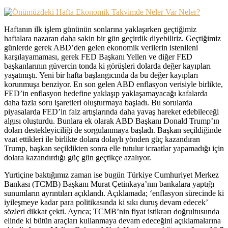
Haftanın ilk işlem gününün sonlarına yaklaşırken geçtiğimiz
haftalara nazaran daha sakin bir gün geçirdik diyebiliriz. Geçtiğimiz
günlerde gerek ABD’den gelen ekonomik verilerin istenileni
karşılayamaması, gerek FED Başkanı Yellen ve diğer FED
başkanlarının güvercin tonda ki görüşleri dolarda değer kayıpları
yaşatmıştı. Yeni bir hafta başlangıcında da bu değer kayıpları
korunmuşa benziyor. En son gelen ABD enflasyon verisiyle birlikte,
FED’in enflasyon hedefine yaklaşıp yaklaşamayacağı kafalarda
daha fazla soru işaretleri oluşturmaya başladı. Bu sorularda
piyasalarda FED’in faiz artışlarında daha yavaş hareket edebileceği
algısı oluşturdu. Bunlara ek olarak ABD Başkanı Donald Trump’ın
doları destekleyiciliği de sorgulanmaya başladı. Başkan seçildiğinde
vaat ettikleri ile birlikte dolara dolaylı yönden güç kazandıran
Trump, başkan seçildikten sonra elle tutulur icraatlar yapamadığı için
dolara kazandırdığı güç gün geçtikçe azalıyor.
Yurtiçine baktığımız zaman ise bugün Türkiye Cumhuriyet Merkez
Bankası (TCMB) Başkanı Murat Çetinkaya’nın bankalara yaptığı
sunumların ayrıntıları açıklandı. Açıklamada; ‘enflasyon sürecinde ki
iyileşmeye kadar para politikasında ki sıkı duruş devam edecek’
sözleri dikkat çekti. Ayrıca; TCMB’nin fiyat istikrarı doğrultusunda
elinde ki bütün araçları kullanmaya devam edeceğini açıklamalarına