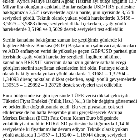
ekledi. Ayrıca Maliye Bakanı Ağbal; Haziran ayı bütçe açığının 13,7
Milyar lira olduğunu açıkladı. Bunlar ışığında USD/TRY paritesine
baktığımızda 3,52’li seviyelerde açılan parite, gün içerisinde 3,55’li
seviyeleri gördü. Teknik olarak yukarı yönlü hareketlerde 3,5456 –
3,5625 – 3,5883 direnç seviyeleri dikkat çekerken, aşağı yönlü
hareketlerde 3,5198 ve 3,5029 destek seviyeleri test edilebilir.
Sterlin kanadına baktığımız zaman ise geçtiğimiz günlerde ki
İngiltere Merkez Bankası (BOE) Başkanı’nın şahinvari açıklamaları
ve ABD enflasyon verisi ile yükselişe geçen GBP/USD paritesi gün
içerisinde aşağı yönlü hareketler sergiledi. İngiltere hükümet
kanadında BREXIT sürecinin daha uzun günlere sarkabileceği
görüşleri sterlini zayıflatan etkenlerden biri oldu. Pariteye teknik
olarak baktığımızda yukarı yönlü ataklarda 1,31681 – 1,32304 –
1,34093 direnç noktaları dikkat çekerken, aşağı yönlü gevşemelerde
1,30515 – 1,29892 – 1,28726 destek seviyeleri test edilebilir.
Euro bölgesinde ise gün içerisinde TÜFE verisi dikkat çekiciydi.
Tüketici Fiyat Endeksi (Yıllık,Haz.) %1,3 ile bir değişim göstermedi
ve beklentiler doğrultusunda geldi. Bu veri piyasaları çok sert
etkilemese de bu hafta Perşembe günü gerçekleşecek Avrupa
Merkez Bankası (ECB) Faiz Oranı Kararı Euro bölgesinde
volatiliteyi arttırabilir. EUR/USD paritesine baktığımızda 1,14’lü
seviyelerde ki fiyatlanmalar devam ediyor. Teknik olarak yukarı
yönlü ataklarda 1,14957 – 1,15240 – 1,16044 direnç seviyeleri