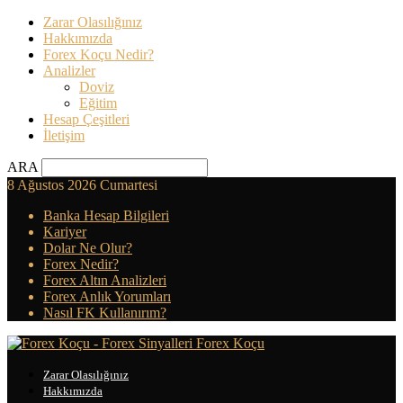
Zarar Olasılığınız
Hakkımızda
Forex Koçu Nedir?
Analizler
Doviz
Eğitim
Hesap Çeşitleri
İletişim
ARA
8 Ağustos 2026 Cumartesi
Banka Hesap Bilgileri
Kariyer
Dolar Ne Olur?
Forex Nedir?
Forex Altın Analizleri
Forex Anlık Yorumları
Nasıl FK Kullanırım?
Forex Koçu
Zarar Olasılığınız
Hakkımızda