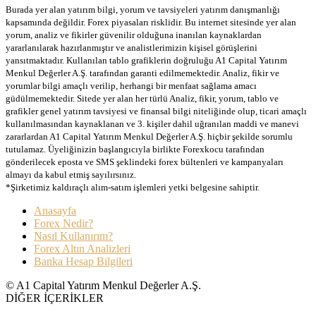
Burada yer alan yatırım bilgi, yorum ve tavsiyeleri yatırım danışmanlığı
kapsamında değildir. Forex piyasaları risklidir. Bu internet sitesinde yer alan
yorum, analiz ve fikirler güvenilir olduğuna inanılan kaynaklardan
yararlanılarak hazırlanmıştır ve analistlerimizin kişisel görüşlerini
yansıtmaktadır. Kullanılan tablo grafiklerin doğruluğu A1 Capital Yatırım
Menkul Değerler A.Ş. tarafından garanti edilmemektedir. Analiz, fikir ve
yorumlar bilgi amaçlı verilip, herhangi bir menfaat sağlama amacı
güdülmemektedir. Sitede yer alan her türlü Analiz, fikir, yorum, tablo ve
grafikler genel yatırım tavsiyesi ve finansal bilgi niteliğinde olup, ticari amaçlı
kullanılmasından kaynaklanan ve 3. kişiler dahil uğranılan maddi ve manevi
zararlardan A1 Capital Yatırım Menkul Değerler A.Ş. hiçbir şekilde sorumlu
tutulamaz. Üyeliğinizin başlangıcıyla birlikte Forexkocu tarafından
gönderilecek eposta ve SMS şeklindeki forex bültenleri ve kampanyaları
almayı da kabul etmiş sayılırsınız.
*Şirketimiz kaldıraçlı alım-satım işlemleri yetki belgesine sahiptir.
Anasayfa
Forex Nedir?
Nasıl Kullanırım?
Forex Altın Analizleri
Banka Hesap Bilgileri
© A1 Capital Yatırım Menkul Değerler A.Ş.
DİĞER İÇERİKLER