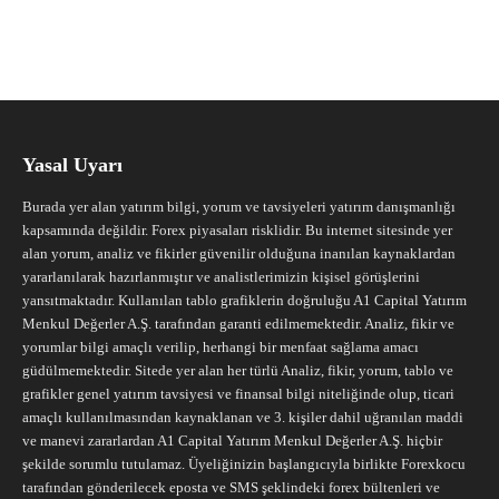
Yasal Uyarı
Burada yer alan yatırım bilgi, yorum ve tavsiyeleri yatırım danışmanlığı
kapsamında değildir. Forex piyasaları risklidir. Bu internet sitesinde yer
alan yorum, analiz ve fikirler güvenilir olduğuna inanılan kaynaklardan
yararlanılarak hazırlanmıştır ve analistlerimizin kişisel görüşlerini
yansıtmaktadır. Kullanılan tablo grafiklerin doğruluğu A1 Capital Yatırım
Menkul Değerler A.Ş. tarafından garanti edilmemektedir. Analiz, fikir ve
yorumlar bilgi amaçlı verilip, herhangi bir menfaat sağlama amacı
güdülmemektedir. Sitede yer alan her türlü Analiz, fikir, yorum, tablo ve
grafikler genel yatırım tavsiyesi ve finansal bilgi niteliğinde olup, ticari
amaçlı kullanılmasından kaynaklanan ve 3. kişiler dahil uğranılan maddi
ve manevi zararlardan A1 Capital Yatırım Menkul Değerler A.Ş. hiçbir
şekilde sorumlu tutulamaz. Üyeliğinizin başlangıcıyla birlikte Forexkocu
tarafından gönderilecek eposta ve SMS şeklindeki forex bültenleri ve