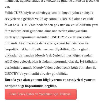
hizmetler, üçüncü sırada ise %9.25 ile gıda ve alkolsüz içecekler
var.
Yıllık TÜFE böylece neredeyse son iki buçuk yılın en düşük
seviyelerine geriledi ve 26 ay sonra ilk kez %7 altına çekildi
fakat hala TCMB’nin hedefinden çok uzakta ve TCMB’nin yeni
faiz indirimlerini gündeme almasına neden olmayacaktır.
Enflasyon raporunun ardından USDTRY 2.7780’lere kadar
tırmandı. Lira üzerinde daha çok iç siyasi belirsizlikler ve
jeopolitik risklerin fiyatlaması var diyebiliriz. Cuma günü
dikkatler bir yandan Moody’s değerlendirmesi diğer yandan
ABD’den gelecek olan istihdam raporunda olacak. İyi istihdam
verilerinin yanında Moody’s’den gelebilecek kötü bir haber ile
USDTRY’de yeni tarihi zirveler görebiliriz.
Burada yer alan yatırım bilgi, yorum ve tavsiyeleri yatırım
danışmanlığı kapsamında değildir.
Canlı Forex Haber ve Yorumları için Tıklayın!