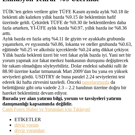
TÜİK’ten gelen verilere göre TÜFE Kasım ayında aylık %0.18 ile
beklenti altı kalırken yıllık bazda %9.15 ile beklentinin hafif
üzerinde geldi. Çekirdek TÜFE de %9.30 ile beklentilerden daha
fazla artarken, Yİ-ÜFE aylık bazda %0.97, yıllık bazda ise %8.36
arttı.
Aylık bazda en fazla artış %4.11 ile giyim ve ayakkabı grubunda
yaşanırken, ev eşyasında %0.86, lokanta ve oteller grubunda %0.63,
eğitimde %0.25 ve alkolsüz içeceklerde %0.24 artış dikkat çekiyor.
Yıllık bazda beklenti üzeri bir veri fakat aylık bazda iyi. Yani net bir
yorum yapmak zor fakat merkez bankasının duruşunu değiştirecek
bir rakam olmadığını söyleyebiliriz. Dolar endeksi sabahki ralli ile
88.90 üzerine kadar tırmanarak Mart 2009’dan bu yana en yüksek
seviyeleri gördü. USDTRY de buna paralel 2.24 seviyelerini test
ederek iki hafta zirvesini tazeledi. Önceki
raporlarımızda
da
belirttiğimiz gibi orta vadede 2.3 – 2.2 bandının üzerine doğru bir
hareket beklentimiz devam ediyor.
Burada yer alan yatırım bilgi, yorum ve tavsiyeleri yatırım
danışmanlığı kapsamında değildir.
Canlı Forex Haber ve Yorumları için Tıklayın!
ETİKETLER
döviz yorum
döviz yorumları