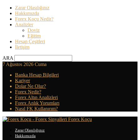
Zarar Olasılığınız
Hakkımızda
Forex Koçu Nedir?
Analizler
Doviz
Eğitim
Hesap Çeşitleri
İletişim
ARA
7 Ağustos 2026 Cuma
Banka Hesap Bilgileri
Kariyer
Dolar Ne Olur?
Forex Nedir?
Forex Altın Analizleri
Forex Anlık Yorumları
Nasıl FK Kullanırım?
Forex Koçu
Zarar Olasılığınız
Hakkımızda