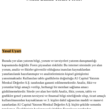
Yasal Uyarı
Burada yer alan yatırım bilgi, yorum ve tavsiyeleri yatırım danışmanlığı
kapsamında değildir. Forex piyasaları risklidir. Bu internet sitesinde yer alan
yorum, analiz ve fikirler güvenilir olduğuna inanılan kaynaklardan
yararlanılarak hazırlanmıştır ve analistlerimizin kişisel görüşlerini
yansıtmaktadır. Kullanılan tablo grafiklerin doğruluğu A1 Capital Yatırım
Menkul Değerler A.Ş. tarafından garanti edilmemektedir. Analiz, fikir ve
yorumlar bilgi amaçlı verilip, herhangi bir menfaat sağlama amacı
güdülmemektedir. Sitede yer alan her türlü Analiz, fikir, yorum, tablo ve
grafikler genel yatırım tavsiyesi ve finansal bilgi niteliğinde olup, ticari amaçlı
kullanılmasından kaynaklanan ve 3. kişiler dahil uğranılan maddi ve manevi
zararlardan A1 Capital Yatırım Menkul Değerler A.Ş. hiçbir şekilde sorumlu
tutulamaz. Üyeliğinizin başlangıcıyla birlikte Forexkocu tarafından