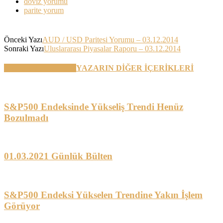
döviz yorumu
parite yorum
Önceki Yazı
AUD / USD Paritesi Yorumu – 03.12.2014
Sonraki Yazı
Uluslararası Piyasalar Raporu – 03.12.2014
BENZER YAZILAR
YAZARIN DİĞER İÇERİKLERİ
S&P500 Endeksinde Yükseliş Trendi Henüz
Bozulmadı
01.03.2021 Günlük Bülten
S&P500 Endeksi Yükselen Trendine Yakın İşlem
Görüyor