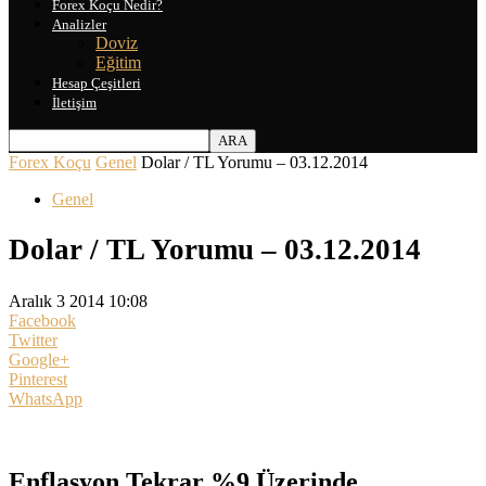
Forex Koçu Nedir?
Analizler
Doviz
Eğitim
Hesap Çeşitleri
İletişim
Forex Koçu
Genel
Dolar / TL Yorumu – 03.12.2014
Genel
Dolar / TL Yorumu – 03.12.2014
Aralık 3 2014 10:08
Facebook
Twitter
Google+
Pinterest
WhatsApp
Enflasyon Tekrar %9 Üzerinde