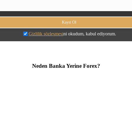
Gizlilik sözleşmesi
ni okudum, kabul ediyorum.
Neden Banka Yerine Forex?