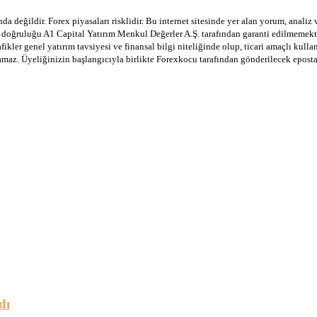
a değildir. Forex piyasaları risklidir. Bu internet sitesinde yer alan yorum, analiz
in doğruluğu A1 Capital Yatırım Menkul Değerler A.Ş. tarafından garanti edilmemekte
afikler genel yatırım tavsiyesi ve finansal bilgi niteliğinde olup, ticari amaçlı ku
lamaz. Üyeliğinizin başlangıcıyla birlikte Forexkocu tarafından gönderilecek epost
dı