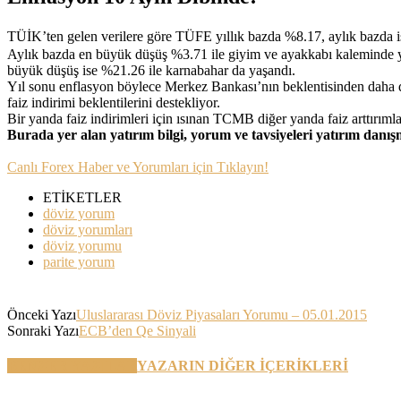
TÜİK’ten gelen verilere göre TÜFE yıllık bazda %8.17, aylık bazda is
Aylık bazda en büyük düşüş %3.71 ile giyim ve ayakkabı kaleminde yaş
büyük düşüş ise %21.26 ile karnabahar da yaşandı.
Yıl sonu enflasyon böylece Merkez Bankası’nın beklentisinden daha d
faiz indirimi beklentilerini destekliyor.
Bir yanda faiz indirimleri için ısınan TCMB diğer yanda faiz arttır
Burada yer alan yatırım bilgi, yorum ve tavsiyeleri yatırım danı
Canlı Forex Haber ve Yorumları için Tıklayın!
ETİKETLER
döviz yorum
döviz yorumları
döviz yorumu
parite yorum
Önceki Yazı
Uluslararası Döviz Piyasaları Yorumu – 05.01.2015
Sonraki Yazı
ECB’den Qe Sinyali
BENZER YAZILAR
YAZARIN DİĞER İÇERİKLERİ