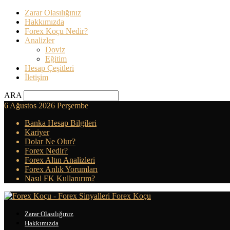
Zarar Olasılığınız
Hakkımızda
Forex Koçu Nedir?
Analizler
Doviz
Eğitim
Hesap Çeşitleri
İletişim
ARA
6 Ağustos 2026 Perşembe
Banka Hesap Bilgileri
Kariyer
Dolar Ne Olur?
Forex Nedir?
Forex Altın Analizleri
Forex Anlık Yorumları
Nasıl FK Kullanırım?
Forex Koçu
Zarar Olasılığınız
Hakkımızda