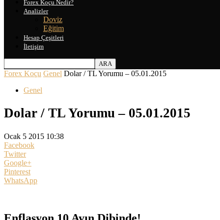
Forex Koçu Nedir?
Analizler
Doviz
Eğitim
Hesap Çeşitleri
İletişim
Forex Koçu
Genel
Dolar / TL Yorumu – 05.01.2015
Genel
Dolar / TL Yorumu – 05.01.2015
Ocak 5 2015 10:38
Facebook
Twitter
Google+
Pinterest
WhatsApp
Enflasyon 10 Ayın Dibinde!