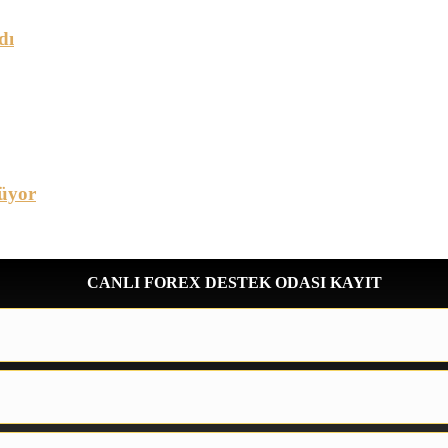
dı
üyor
CANLI FOREX DESTEK ODASI KAYIT