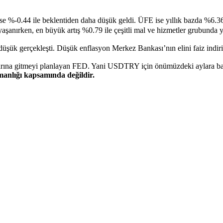
e %-0.44 ile beklentiden daha düşük geldi. ÜFE ise yıllık bazda %6.36
anırken, en büyük artış %0.79 ile çeşitli mal ve hizmetler grubunda y
üşük gerçekleşti. Düşük enflasyon Merkez Bankası’nın elini faiz indir
ımlarına gitmeyi planlayan FED. Yani USDTRY için önümüzdeki aylara ba
şmanlığı kapsamında değildir.