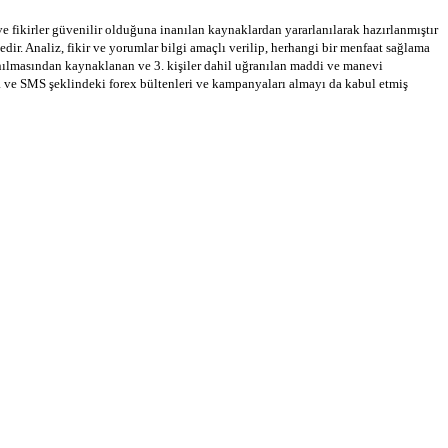
 ve fikirler güvenilir olduğuna inanılan kaynaklardan yararlanılarak hazırlanmıştır
dir. Analiz, fikir ve yorumlar bilgi amaçlı verilip, herhangi bir menfaat sağlama
llanılmasından kaynaklanan ve 3. kişiler dahil uğranılan maddi ve manevi
a ve SMS şeklindeki forex bültenleri ve kampanyaları almayı da kabul etmiş