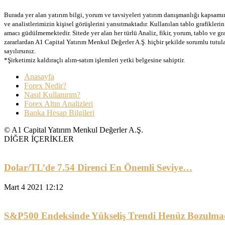
Burada yer alan yatırım bilgi, yorum ve tavsiyeleri yatırım danışmanlığı kapsamınd
ve analistlerimizin kişisel görüşlerini yansıtmaktadır. Kullanılan tablo grafikler
amacı güdülmemektedir. Sitede yer alan her türlü Analiz, fikir, yorum, tablo ve gr
zararlardan A1 Capital Yatırım Menkul Değerler A.Ş. hiçbir şekilde sorumlu tutu
sayılırsınız.
*Şirketimiz kaldıraçlı alım-satım işlemleri yetki belgesine sahiptir.
Anasayfa
Forex Nedir?
Nasıl Kullanırım?
Forex Altın Analizleri
Banka Hesap Bilgileri
© A1 Capital Yatırım Menkul Değerler A.Ş.
DİĞER İÇERİKLER
Dolar/TL’de 7.54 Direnci En Önemli Seviye…
Mart 4 2021 12:12
S&P500 Endeksinde Yükseliş Trendi Henüz Bozulma