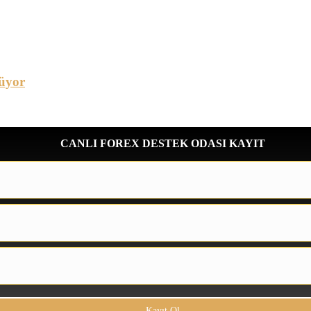
üyor
CANLI FOREX DESTEK ODASI KAYIT