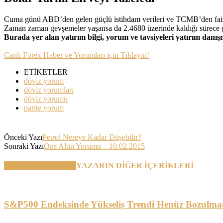
Cuma günü ABD’den gelen güçlü istihdam verileri ve TCMB’den faiz i
Zaman zaman gevşemeler yaşansa da 2.4680 üzerinde kaldığı sürece g
Burada yer alan yatırım bilgi, yorum ve tavsiyeleri yatırım danı
Canlı Forex Haber ve Yorumları için Tıklayın!
ETİKETLER
döviz yorum
döviz yorumları
döviz yorumu
parite yorum
Önceki Yazı
Petrol Nereye Kadar Düşebilir?
Sonraki Yazı
Ons Altın Yorumu – 10.02.2015
BENZER YAZILAR
YAZARIN DİĞER İÇERİKLERİ
S&P500 Endeksinde Yükseliş Trendi Henüz Bozulma