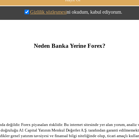
Gizlilik sözleşmesi
ni okudum, kabul ediyorum.
Neden Banka Yerine Forex?
a değildir. Forex piyasaları risklidir. Bu internet sitesinde yer alan yorum, analiz
in doğruluğu A1 Capital Yatırım Menkul Değerler A.Ş. tarafından garanti edilmemekte
afikler genel yatırım tavsiyesi ve finansal bilgi niteliğinde olup, ticari amaçlı ku