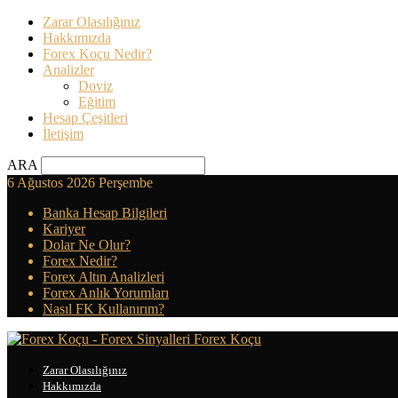
Zarar Olasılığınız
Hakkımızda
Forex Koçu Nedir?
Analizler
Doviz
Eğitim
Hesap Çeşitleri
İletişim
ARA
6 Ağustos 2026 Perşembe
Banka Hesap Bilgileri
Kariyer
Dolar Ne Olur?
Forex Nedir?
Forex Altın Analizleri
Forex Anlık Yorumları
Nasıl FK Kullanırım?
Forex Koçu
Zarar Olasılığınız
Hakkımızda