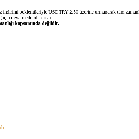
ndirimi beklentileriyle USDTRY 2.50 üzerine tırmanarak tüm zamanları
üçlü devam edebilir dolar.
şmanlığı kapsamında değildir.
dı