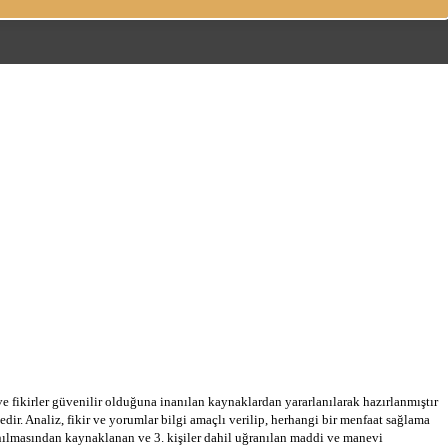
 ve fikirler güvenilir olduğuna inanılan kaynaklardan yararlanılarak hazırlanmıştır
dir. Analiz, fikir ve yorumlar bilgi amaçlı verilip, herhangi bir menfaat sağlama
llanılmasından kaynaklanan ve 3. kişiler dahil uğranılan maddi ve manevi