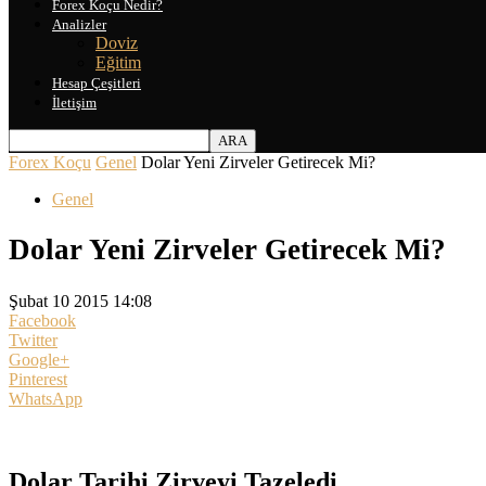
Forex Koçu Nedir?
Analizler
Doviz
Eğitim
Hesap Çeşitleri
İletişim
Forex Koçu
Genel
Dolar Yeni Zirveler Getirecek Mi?
Genel
Dolar Yeni Zirveler Getirecek Mi?
Şubat 10 2015 14:08
Facebook
Twitter
Google+
Pinterest
WhatsApp
Dolar Tarihi Zirveyi Tazeledi