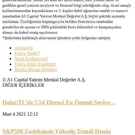
grafikler genel yatırım tavsiyesi ve finansal bilgi niteliğinde olup, ticari amaçlı
kullanılmasından kaynaklanan ve 3. kişiler dahil uğranılan maddi ve manevi
zararlardan A1 Capital Yatırım Menkul Değerler A.Ş. hiçbir şekilde sorumlu
tutulamaz. Üyeliğinizin başlangıcıyla birlikte Forexkocu tarafından
gönderilecek eposta ve SMS şeklindeki forex bültenleri ve kampanyaları
almayı da kabul etmiş sayılırsınız.
*Şirketimiz kaldıraçlı alım-satım işlemleri yetki belgesine sahiptir.
Anasayfa
Forex Nedir?
Nasıl Kullanırım?
Forex Altın Analizleri
Banka Hesap Bilgileri
© A1 Capital Yatırım Menkul Değerler A.Ş.
DİĞER İÇERİKLER
Dolar/TL’de 7.54 Direnci En Önemli Seviye…
Mart 4 2021 12:12
S&P500 Endeksinde Yükseliş Trendi Henüz