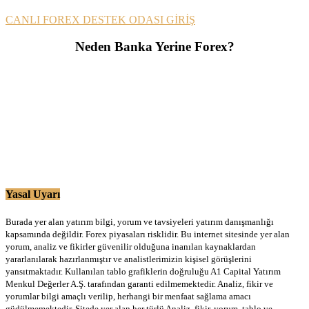
CANLI FOREX DESTEK ODASI GİRİŞ
Neden Banka Yerine Forex?
Yasal Uyarı
Burada yer alan yatırım bilgi, yorum ve tavsiyeleri yatırım danışmanlığı
kapsamında değildir. Forex piyasaları risklidir. Bu internet sitesinde yer alan
yorum, analiz ve fikirler güvenilir olduğuna inanılan kaynaklardan
yararlanılarak hazırlanmıştır ve analistlerimizin kişisel görüşlerini
yansıtmaktadır. Kullanılan tablo grafiklerin doğruluğu A1 Capital Yatırım
Menkul Değerler A.Ş. tarafından garanti edilmemektedir. Analiz, fikir ve
yorumlar bilgi amaçlı verilip, herhangi bir menfaat sağlama amacı
güdülmemektedir. Sitede yer alan her türlü Analiz, fikir, yorum, tablo ve