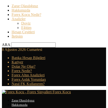
Zarar Olasılığınız
Hakkımızda
Forex Koçu Nedir?
Analizler
Doviz
Eğitim
Hesap Çeşitleri
İletişim
ARA
8 Ağustos 2026 Cumartesi
Banka Hesap Bilgileri
Kariyer
Dolar Ne Olur?
Forex Nedir?
Forex Altın Analizleri
Forex Anlık Yorumları
Nasıl FK Kullanırım?
Forex Koçu
Zarar Olasılığınız
Hakkımızda