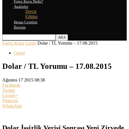
Forex Koçu Nedir?
Analizler
Doviz
Eğitim
Hesap Çeşitleri
İletişim
Forex Koçu
Genel
Dolar / TL Yorumu – 17.08.2015
Genel
Dolar / TL Yorumu – 17.08.2015
Ağustos 17 2015 08:38
Facebook
Twitter
Google+
Pinterest
WhatsApp
Dolar İşsizlik Verisi Sonrası Yeni Zirvede