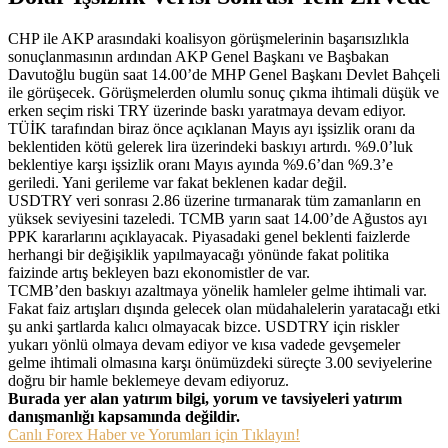
CHP ile AKP arasındaki koalisyon görüşmelerinin başarısızlıkla
sonuçlanmasının ardından AKP Genel Başkanı ve Başbakan
Davutoğlu bugün saat 14.00’de MHP Genel Başkanı Devlet Bahçeli
ile görüşecek. Görüşmelerden olumlu sonuç çıkma ihtimali düşük ve
erken seçim riski TRY üzerinde baskı yaratmaya devam ediyor.
TÜİK tarafından biraz önce açıklanan Mayıs ayı işsizlik oranı da
beklentiden kötü gelerek lira üzerindeki baskıyı artırdı. %9.0’luk
beklentiye karşı işsizlik oranı Mayıs ayında %9.6’dan %9.3’e
geriledi. Yani gerileme var fakat beklenen kadar değil.
USDTRY veri sonrası 2.86 üzerine tırmanarak tüm zamanların en
yüksek seviyesini tazeledi. TCMB yarın saat 14.00’de Ağustos ayı
PPK kararlarını açıklayacak. Piyasadaki genel beklenti faizlerde
herhangi bir değişiklik yapılmayacağı yönünde fakat politika
faizinde artış bekleyen bazı ekonomistler de var.
TCMB’den baskıyı azaltmaya yönelik hamleler gelme ihtimali var.
Fakat faiz artışları dışında gelecek olan müdahalelerin yaratacağı etki
şu anki şartlarda kalıcı olmayacak bizce. USDTRY için riskler
yukarı yönlü olmaya devam ediyor ve kısa vadede gevşemeler
gelme ihtimali olmasına karşı önümüzdeki süreçte 3.00 seviyelerine
doğru bir hamle beklemeye devam ediyoruz.
Burada yer alan yatırım bilgi, yorum ve tavsiyeleri yatırım
danışmanlığı kapsamında değildir.
Canlı Forex Haber ve Yorumları için Tıklayın!