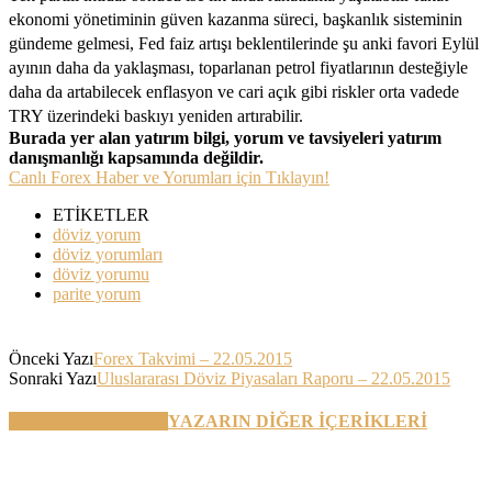
ekonomi yönetiminin güven kazanma süreci, başkanlık sisteminin
gündeme gelmesi, Fed faiz artışı beklentilerinde şu anki favori Eylül
ayının daha da yaklaşması, toparlanan petrol fiyatlarının desteğiyle
daha da artabilecek enflasyon ve cari açık gibi riskler orta vadede
TRY üzerindeki baskıyı yeniden artırabilir.
Burada yer alan yatırım bilgi, yorum ve tavsiyeleri yatırım
danışmanlığı kapsamında değildir.
Canlı Forex Haber ve Yorumları için Tıklayın!
ETİKETLER
döviz yorum
döviz yorumları
döviz yorumu
parite yorum
Önceki Yazı
Forex Takvimi – 22.05.2015
Sonraki Yazı
Uluslararası Döviz Piyasaları Raporu – 22.05.2015
BENZER YAZILAR
YAZARIN DİĞER İÇERİKLERİ