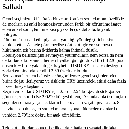
Salladı
Genel seçimlere iki hafta kaldı ve artık anket sonuçlarının, özellikle
de meclisin şu anki kompozisyonundan farklı bir görünüme işaret
eden anket sonuçlarının etkisi piyasada çok daha fazla yankı
buluyor.
Dün bu tür bir anketin piyasada yarattığı yön değiştirici etkiye
tanıklık ettik. Ankete göre meclise dört parti giriyor ve mevcut
hükümetin tek başına iktidarda kalma ihtimali düşük.
Koalisyon belirsizliğini sevmeyen yatırımcıların hem borsa da hem
de kurlarda bu sonucu hemen fiyatladığını gördük. BIST 1226 puan
düşerek %1.5’e yakın değer kaybetti. USDTRY ise 2.56 desteğini
zorlarken bir anda kendini 2.59 üzerinde buldu.
Son zamanların en belirsiz ve öngörülemez genel seçimlerinden
birine doğru ilerliyoruz ve risklerin TRY üzerindeki etkisi daha fazla
hissedilmeye başlandı.
Seçimlere kadar USDTRY için 2.55 – 2.54 bölgesi destek görevi
görecek, yukarıda ise 2.6250 bölgesi direnç. Aslında anket sonuçları
seçimler sonrası yaşanacakların bir provasını yaşattı piyasalara.
8
Haziran sabahı seçim sonuçları koalisyona hükmederse dolarda
yeniden 2.70’lere doğru bir atak görebiliriz.
Tek partili iktidar sonucu ise ilk anda rahatlama yaşatabilir fakat