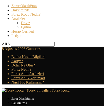
Zarar Olasılığınız
Hakkımızda
Forex Koçu Nedir?
Analizler
Doviz
Eğitim
Hesap Çeşitleri
İletişim
ARA
8 Ağustos 2026 Cumartesi
Banka Hesap Bilgileri
Kariyer
Dolar Ne Olur?
Forex Nedir?
Forex Altın Analizleri
Forex Anlık Yorumları
Nasıl FK Kullanırım?
Forex Koçu
Zarar Olasılığınız
Hakkımızda