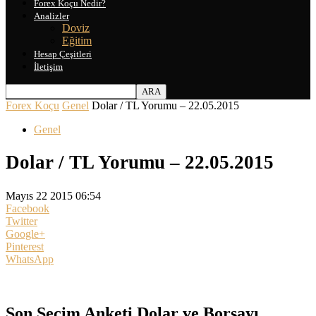
Forex Koçu Nedir?
Analizler
Doviz
Eğitim
Hesap Çeşitleri
İletişim
Forex Koçu
Genel
Dolar / TL Yorumu – 22.05.2015
Genel
Dolar / TL Yorumu – 22.05.2015
Mayıs 22 2015 06:54
Facebook
Twitter
Google+
Pinterest
WhatsApp
Son Seçim Anketi Dolar ve Borsayı