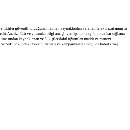
 ve fikirler güvenilir olduğuna inanılan kaynaklardan yararlanılarak hazırlanmıştır
dir. Analiz, fikir ve yorumlar bilgi amaçlı verilip, herhangi bir menfaat sağlama
llanılmasından kaynaklanan ve 3. kişiler dahil uğranılan maddi ve manevi
a ve SMS şeklindeki forex bültenleri ve kampanyaları almayı da kabul etmiş