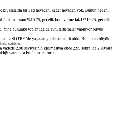
 iç piyasalarda bir Fed heyecanı kadar heyecan yok. Bunun nedeni
l fonlama oranı %10.75, gecelik borç verme faizi %10.25, gecelik
ştı. Yine bugünkü toplantıda da aynı tartışmalar yapılıyor büyük
onrası USDTRY’de yaşanan gerileme sınırlı oldu. Bunun en büyük
elirsizlikler.
a vadede 2.98 seviyesinin kırılmasıyla önce 2.95 sonra da 2.90’lara
ığı yaratması bu ihtimali artırır.