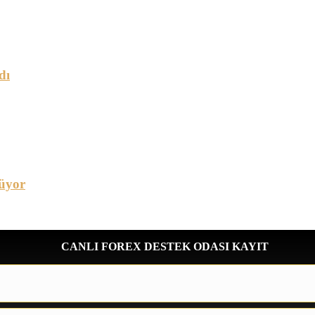
dı
üyor
CANLI FOREX DESTEK ODASI KAYIT