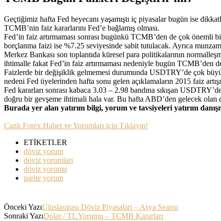
Geçtiğimiz hafta Fed heyecanı yaşamıştı iç piyasalar bugün ise dikka
TCMB’nin faiz kararlarını Fed’e bağlamış olması.
Fed’in faiz artırmaması sonrası bugünkü TCMB’den de çok önemli bir 
borçlanma faizi ise %7.25 seviyesinde sabit tutulacak. Ayrıca munzam
Merkez Bankası son toplantıda küresel para politikalarının normalleşme
ihtimalle fakat Fed’in faiz artırmaması nedeniyle bugün TCMB’den de
Faizlerde bir değişiklik gelmemesi durumunda USDTRY’de çok büyük
nedeni Fed üyelerinden hafta sonu gelen açıklamaların 2015 faiz artışı 
Fed kararları sonrası kabaca 3.03 – 2.98 bandına sıkışan USDTRY’de b
doğru bir gevşeme ihtimali hala var. Bu hafta ABD’den gelecek olan daya
Burada yer alan yatırım bilgi, yorum ve tavsiyeleri yatırım danı
Canlı Forex Haber ve Yorumları için Tıklayın!
ETİKETLER
döviz yorum
döviz yorumları
döviz yorumu
parite yorum
Önceki Yazı
Uluslararası Döviz Piyasaları – Asya Seansı
Sonraki Yazı
Dolar / TL Yorumu – TCMB Kararları