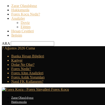
Zarar Olasılığınız
Hakkımızda
Forex Koçu Nedir?
Analizler
Doviz
Eğitim
Hesap Çeşitleri
İletişim
ARA
7 Ağustos 2026 Cuma
Banka Hesap Bilgileri
Kariyer
Dolar Ne Olur?
Forex Nedir?
Forex Altın Analizleri
Forex Anlık Yorumları
Nasıl FK Kullanırım?
Forex Koçu
Zarar Olasılığınız
Hakkımızda