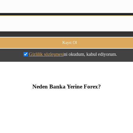
Gizlilik sözleşmesi
ni okudum, kabul ediyorum.
Neden Banka Yerine Forex?