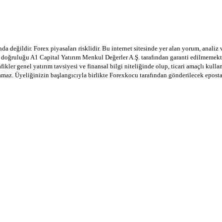
a değildir. Forex piyasaları risklidir. Bu internet sitesinde yer alan yorum, analiz
in doğruluğu A1 Capital Yatırım Menkul Değerler A.Ş. tarafından garanti edilmemekte
afikler genel yatırım tavsiyesi ve finansal bilgi niteliğinde olup, ticari amaçlı ku
lamaz. Üyeliğinizin başlangıcıyla birlikte Forexkocu tarafından gönderilecek epost