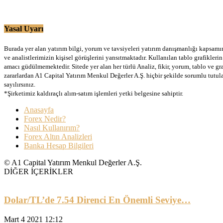
Yasal Uyarı
Burada yer alan yatırım bilgi, yorum ve tavsiyeleri yatırım danışmanlığı kapsamınd
ve analistlerimizin kişisel görüşlerini yansıtmaktadır. Kullanılan tablo grafikler
amacı güdülmemektedir. Sitede yer alan her türlü Analiz, fikir, yorum, tablo ve gr
zararlardan A1 Capital Yatırım Menkul Değerler A.Ş. hiçbir şekilde sorumlu tutu
sayılırsınız.
*Şirketimiz kaldıraçlı alım-satım işlemleri yetki belgesine sahiptir.
Anasayfa
Forex Nedir?
Nasıl Kullanırım?
Forex Altın Analizleri
Banka Hesap Bilgileri
© A1 Capital Yatırım Menkul Değerler A.Ş.
DİĞER İÇERİKLER
Dolar/TL’de 7.54 Direnci En Önemli Seviye…
Mart 4 2021 12:12