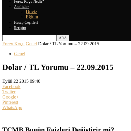
Forex Koçu Nedir?
Analizler
Doviz
Eğitim
Hesap Çeşitleri
İletişim
Forex Koçu
Genel
Dolar / TL Yorumu – 22.09.2015
Genel
Dolar / TL Yorumu – 22.09.2015
Eylül 22 2015 09:40
Facebook
Twitter
Google+
Pinterest
WhatsApp
TCMB Bugün Faizleri Değiştirir mi?