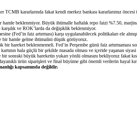
tler TCMB kararlarında fakat kendi merkez bankası kararlarımız öncesi
hamle beklenmiyor. Büyük ihtimalle haftalık repo faizi %7.50, marjina
 karşılık ve ROK’larda da değişiklik beklenmiyor.
sine (Fed’in faiz artırması) karşı uygulanabilecek politikaları ele almı
 bir hamle gelme ihtimalini düşük görüyoruz.
 bir hareket beklenmemeli. Fed’in Perşembe günü faiz artırmaması s
kartının hala güçlü bir şekilde masada olması ve içeride yaşanan siyasi b
ir sonraki büyük hareketin yukarı yönlü olmasını bekliyoruz fakat kıs
nıklı ürün siparişleri ve final büyüme gibi önemli verilerin hayal kırıkl
şmanlığı kapsamında değildir.