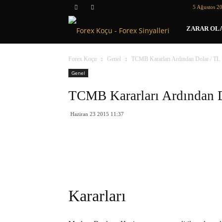
5 Ağustos 2
Forex
ZARAR OLA
Koçu
Forex Koçu
Genel
TCMB Kararları Ardından Dolar / T
Genel
TCMB Kararları Ardından 
Haziran 23 2015 11:37
Kararları