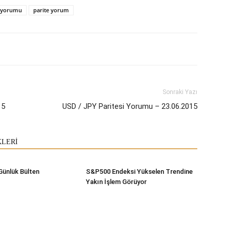
 yorumu
parite yorum
Sonraki Yazı
15
USD / JPY Paritesi Yorumu – 23.06.2015
KLERİ
Günlük Bülten
S&P500 Endeksi Yükselen Trendine
Yakın İşlem Görüyor