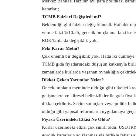
Merkez Bankası Haziran ayı para politikası kararl
kararları;
TCMB Faizleri Değiştirdi mi?
Beklendiği gibi faizler değiştirilmedi. Haftalık r
verme faizi %10.25, gecelik borçlanma faizi ise 
ROK’larda da değişiklik yok.
Peki Karar Metni?
Çok önemli bir değişiklik yok. Hatta iki cümleye
TCMB gıda fiyatlarındaki düşüşün katkısıyla bir
zamanlarda kurlarda yaşanan oynaklığın çekirdek 
Dikkat Çeken Yorumlar Neler?
Önceki toplantı metninde olduğu gibi tüketici kredi
gelişmelere ve küresel belirsizlikler ile gıda fiyatl
dikkat çekilmiş. Seçim sonuçları veya politik belir
olduğu gibi yapısal reformların uygulamaya geçir
Piyasa Üzerindeki Etkisi Ne Oldu?
Kurlar üzerindeki etkisi çok sınırlı oldu. USDTR
gördük kararların açıklanmasıyla birlikte fakat şu