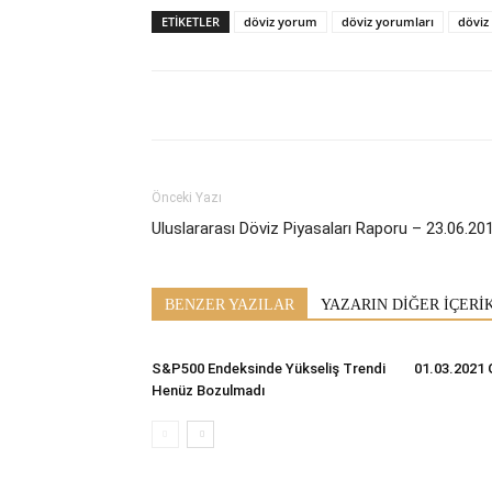
ETİKETLER
döviz yorum
döviz yorumları
döviz
Önceki Yazı
Uluslararası Döviz Piyasaları Raporu – 23.06.20
BENZER YAZILAR
YAZARIN DİĞER İÇERİ
S&P500 Endeksinde Yükseliş Trendi
01.03.2021 
Henüz Bozulmadı