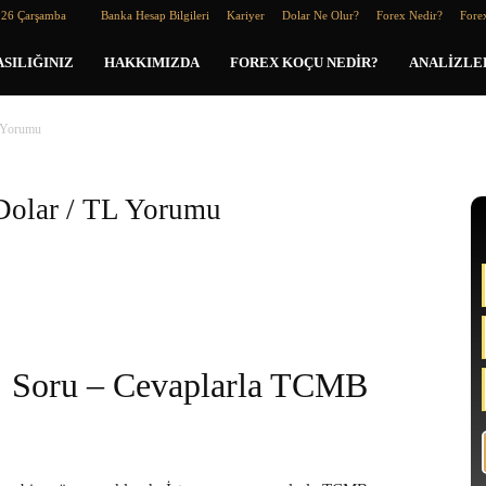
026 Çarşamba
Banka Hesap Bilgileri
Kariyer
Dolar Ne Olur?
Forex Nedir?
Forex
SILIĞINIZ
HAKKIMIZDA
FOREX KOÇU NEDIR?
ANALIZLE
L Yorumu
Dolar / TL Yorumu
Soru – Cevaplarla TCMB