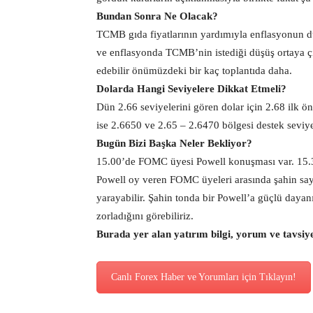
Bundan Sonra Ne Olacak?
TCMB gıda fiyatlarının yardımıyla enflasyonun 
ve enflasyonda TCMB’nin istediği düşüş ortaya çı
edebilir önümüzdeki bir kaç toplantıda daha.
Dolarda Hangi Seviyelere Dikkat Etmeli?
Dün 2.66 seviyelerini gören dolar için 2.68 ilk ö
ise 2.6650 ve 2.65 – 2.6470 bölgesi destek seviye
Bugün Bizi Başka Neler Bekliyor?
15.00’de FOMC üyesi Powell konuşması var. 15.30
Powell oy veren FOMC üyeleri arasında şahin sayı
yarayabilir. Şahin tonda bir Powell’a güçlü dayanık
zorladığını görebiliriz.
Burada yer alan yatırım bilgi, yorum ve tavsiy
Canlı Forex Haber ve Yorumları için Tıklayın!