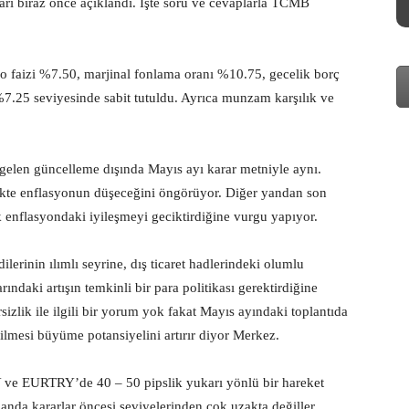
arı biraz önce açıklandı. İşte soru ve cevaplarla TCMB
epo faizi %7.50, marjinal fonlama oranı %10.75, gecelik borç
%7.25 seviyesinde sabit tutuldu. Ayrıca munzam karşılık ve
 gelen güncelleme dışında Mayıs ayı karar metniyle aynı.
likte enflasyonun düşeceğini öngörüyor. Diğer yandan son
enflasyondaki iyileşmeyi geciktirdiğine vurgu yapıyor.
lerinin ılımlı seyrine, dış ticaret hadlerindeki olumlu
arındaki artışın temkinli bir para politikası gerektirdiğine
sizlik ile ilgili bir yorum yok fakat Mayıs ayındaki toplantıda
ilmesi büyüme potansiyelini artırır diyor Merkez.
Y ve EURTRY’de 40 – 50 pipslik yukarı yönlü bir hareket
 anda kararlar öncesi seviyelerinden çok uzakta değiller.