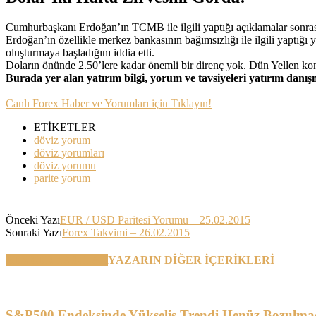
Cumhurbaşkanı Erdoğan’ın TCMB ile ilgili yaptığı açıklamalar sonrası 
Erdoğan’ın özellikle merkez bankasının bağımsızlığı ile ilgili yaptığı
oluşturmaya başladığını iddia etti.
Doların önünde 2.50’lere kadar önemli bir direnç yok. Dün Yellen k
Burada yer alan yatırım bilgi, yorum ve tavsiyeleri yatırım danı
Canlı Forex Haber ve Yorumları için Tıklayın!
ETİKETLER
döviz yorum
döviz yorumları
döviz yorumu
parite yorum
Önceki Yazı
EUR / USD Paritesi Yorumu – 25.02.2015
Sonraki Yazı
Forex Takvimi – 26.02.2015
BENZER YAZILAR
YAZARIN DİĞER İÇERİKLERİ
S&P500 Endeksinde Yükseliş Trendi Henüz Bozulma