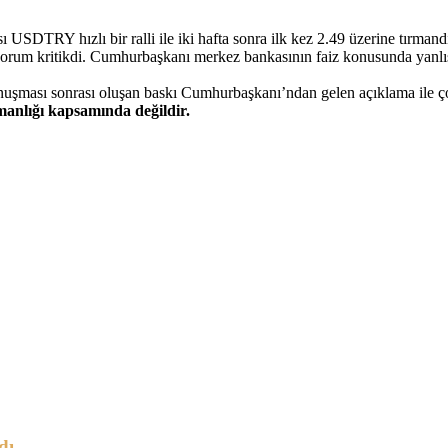
USDTRY hızlı bir ralli ile iki hafta sonra ilk kez 2.49 üzerine tırmand
 yorum kritikdi. Cumhurbaşkanı merkez bankasının faiz konusunda yanlış 
onuşması sonrası oluşan baskı Cumhurbaşkanı’ndan gelen açıklama ile 
şmanlığı kapsamında değildir.
dı