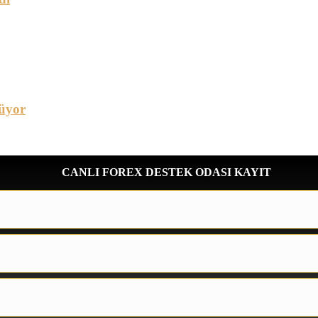
üyor
CANLI FOREX DESTEK ODASI KAYIT