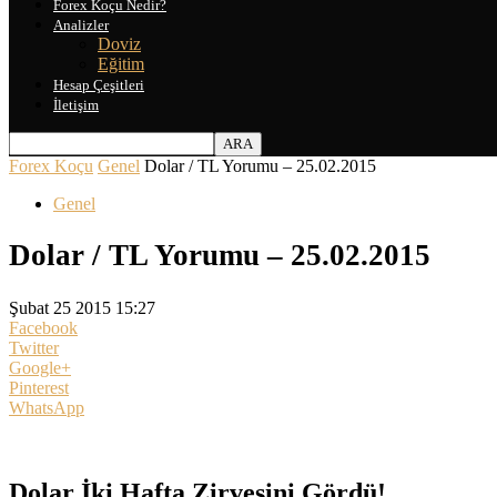
Forex Koçu Nedir?
Analizler
Doviz
Eğitim
Hesap Çeşitleri
İletişim
Forex Koçu
Genel
Dolar / TL Yorumu – 25.02.2015
Genel
Dolar / TL Yorumu – 25.02.2015
Şubat 25 2015 15:27
Facebook
Twitter
Google+
Pinterest
WhatsApp
Dolar İki Hafta Zirvesini Gördü!