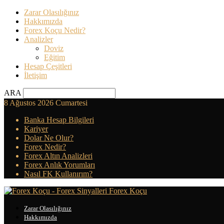
Zarar Olasılığınız
Hakkımızda
Forex Koçu Nedir?
Analizler
Doviz
Eğitim
Hesap Çeşitleri
İletişim
ARA
8 Ağustos 2026 Cumartesi
Banka Hesap Bilgileri
Kariyer
Dolar Ne Olur?
Forex Nedir?
Forex Altın Analizleri
Forex Anlık Yorumları
Nasıl FK Kullanırım?
Forex Koçu
Zarar Olasılığınız
Hakkımızda