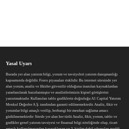
Yasal Uyarı
Burada yer alan yatırım bilgi, yorum ve tavsiyeleri yatırım danışmanlığı
kapsamında değildir. Forex piyasaları risklidir. Bu internet sitesinde yer
alan yorum, analiz ve fikirler güvenilir olduğuna inanılan kaynaklardan
yararlanılarak hazırlanmıştır ve analistlerimizin kişisel görüşlerini
yansıtmaktadır. Kullanılan tablo grafiklerin doğruluğu A1 Capital Yatırım
Menkul Değerler A.Ş. tarafından garanti edilmemektedir. Analiz, fikir ve
yorumlar bilgi amaçlı verilip, herhangi bir menfaat sağlama amacı
güdülmemektedir. Sitede yer alan her türlü Analiz, fikir, yorum, tablo ve
grafikler genel yatırım tavsiyesi ve finansal bilgi niteliğinde olup, ticari
amaçlı kullanılmasından kaynaklanan ve 3. kişiler dahil uğranılan maddi