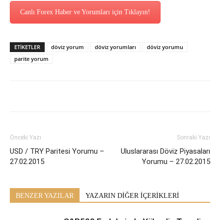
Canlı Forex Haber ve Yorumları için Tıklayın!
ETİKETLER
döviz yorum
döviz yorumları
döviz yorumu
parite yorum
Önceki Yazı
Sonraki Yazı
USD / TRY Paritesi Yorumu –
Uluslararası Döviz Piyasaları
27.02.2015
Yorumu – 27.02.2015
BENZER YAZILAR
YAZARIN DİĞER İÇERİKLERİ