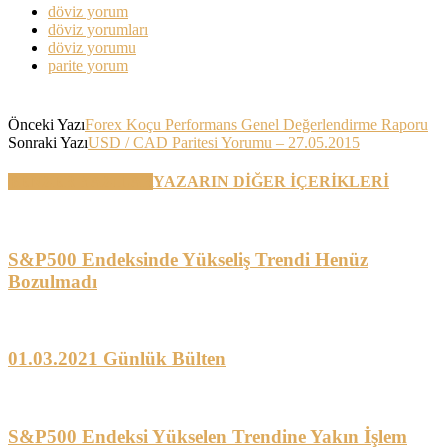
döviz yorum
döviz yorumları
döviz yorumu
parite yorum
Önceki Yazı
Forex Koçu Performans Genel Değerlendirme Raporu
Sonraki Yazı
USD / CAD Paritesi Yorumu – 27.05.2015
BENZER YAZILAR
YAZARIN DİĞER İÇERİKLERİ
S&P500 Endeksinde Yükseliş Trendi Henüz
Bozulmadı
01.03.2021 Günlük Bülten
S&P500 Endeksi Yükselen Trendine Yakın İşlem