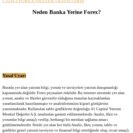
CANLI FOREX DESTEK ODASI GİRİŞ
Neden Banka Yerine Forex?
Yasal Uyarı
Burada yer alan yatırım bilgi, yorum ve tavsiyeleri yatırım danışmanlığı
kapsamında değildir. Forex piyasaları risklidir. Bu internet sitesinde yer alan
yorum, analiz ve fikirler güvenilir olduğuna inanılan kaynaklardan
yararlanılarak hazırlanmıştır ve analistlerimizin kişisel görüşlerini
yansıtmaktadır. Kullanılan tablo grafiklerin doğruluğu A1 Capital Yatırım
Menkul Değerler A.Ş. tarafından garanti edilmemektedir. Analiz, fikir ve
yorumlar bilgi amaçlı verilip, herhangi bir menfaat sağlama amacı
güdülmemektedir. Sitede yer alan her türlü Analiz, fikir, yorum, tablo ve
grafikler genel yatırım tavsiyesi ve finansal bilgi niteliğinde olup, ticari amaçlı