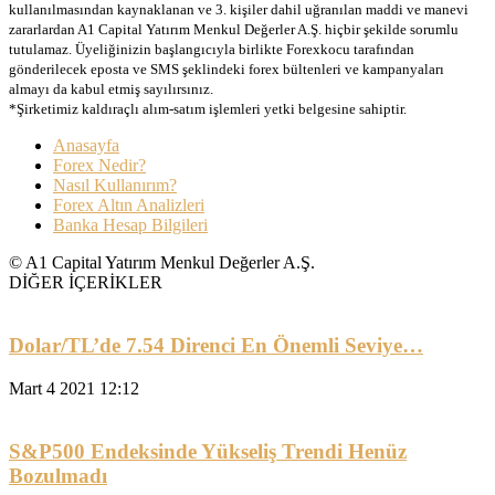
kullanılmasından kaynaklanan ve 3. kişiler dahil uğranılan maddi ve manevi
zararlardan A1 Capital Yatırım Menkul Değerler A.Ş. hiçbir şekilde sorumlu
tutulamaz. Üyeliğinizin başlangıcıyla birlikte Forexkocu tarafından
gönderilecek eposta ve SMS şeklindeki forex bültenleri ve kampanyaları
almayı da kabul etmiş sayılırsınız.
*Şirketimiz kaldıraçlı alım-satım işlemleri yetki belgesine sahiptir.
Anasayfa
Forex Nedir?
Nasıl Kullanırım?
Forex Altın Analizleri
Banka Hesap Bilgileri
© A1 Capital Yatırım Menkul Değerler A.Ş.
DİĞER İÇERİKLER
Dolar/TL’de 7.54 Direnci En Önemli Seviye…
Mart 4 2021 12:12
S&P500 Endeksinde Yükseliş Trendi Henüz
Bozulmadı