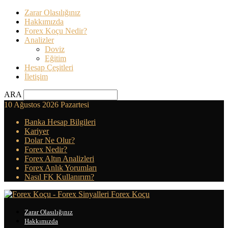
Zarar Olasılığınız
Hakkımızda
Forex Koçu Nedir?
Analizler
Doviz
Eğitim
Hesap Çeşitleri
İletişim
ARA
10 Ağustos 2026 Pazartesi
Banka Hesap Bilgileri
Kariyer
Dolar Ne Olur?
Forex Nedir?
Forex Altın Analizleri
Forex Anlık Yorumları
Nasıl FK Kullanırım?
Forex Koçu
Zarar Olasılığınız
Hakkımızda