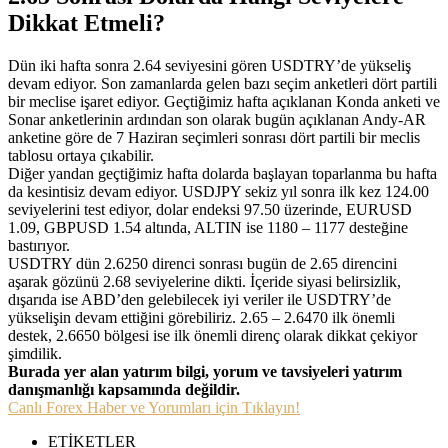
Dikkat Etmeli?
Dün iki hafta sonra 2.64 seviyesini gören USDTRY’de yükseliş
devam ediyor. Son zamanlarda gelen bazı seçim anketleri dört partili
bir meclise işaret ediyor. Geçtiğimiz hafta açıklanan Konda anketi ve
Sonar anketlerinin ardından son olarak bugün açıklanan Andy-AR
anketine göre de 7 Haziran seçimleri sonrası dört partili bir meclis
tablosu ortaya çıkabilir.
Diğer yandan geçtiğimiz hafta dolarda başlayan toparlanma bu hafta
da kesintisiz devam ediyor. USDJPY sekiz yıl sonra ilk kez 124.00
seviyelerini test ediyor, dolar endeksi 97.50 üzerinde, EURUSD
1.09, GBPUSD 1.54 altında, ALTIN ise 1180 – 1177 desteğine
bastırıyor.
USDTRY dün 2.6250 direnci sonrası bugün de 2.65 direncini
aşarak gözünü 2.68 seviyelerine dikti. İçeride siyasi belirsizlik,
dışarıda ise ABD’den gelebilecek iyi veriler ile USDTRY’de
yükselişin devam ettiğini görebiliriz. 2.65 – 2.6470 ilk önemli
destek, 2.6650 bölgesi ise ilk önemli direnç olarak dikkat çekiyor
şimdilik.
Burada yer alan yatırım bilgi, yorum ve tavsiyeleri yatırım
danışmanlığı kapsamında değildir.
Canlı Forex Haber ve Yorumları için Tıklayın!
ETİKETLER