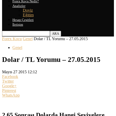
Forex Koçu Nedir?
Analizler
Doviz
Eğitim
Hesap Çeşitleri
İletişim
Forex Koçu
Genel
Dolar / TL Yorumu – 27.05.2015
Genel
Dolar / TL Yorumu – 27.05.2015
Mayıs 27 2015 12:12
Facebook
Twitter
Google+
Pinterest
WhatsApp
2.65 Sonrası Dolarda Hangi Seviyelere