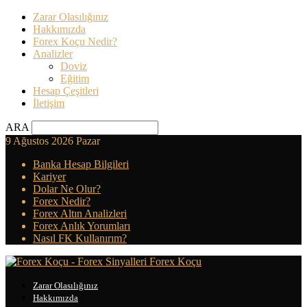
Zarar Olasılığınız
Hakkımızda
Forex Koçu Nedir?
Analizler
Doviz
Eğitim
Hesap Çeşitleri
İletişim
ARA
9 Ağustos 2026 Pazar
Banka Hesap Bilgileri
Kariyer
Dolar Ne Olur?
Forex Nedir?
Forex Altın Analizleri
Forex Anlık Yorumları
Nasıl FK Kullanırım?
Forex Koçu
Zarar Olasılığınız
Hakkımızda