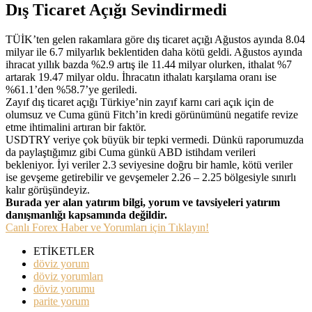
Dış Ticaret Açığı Sevindirmedi
TÜİK’ten gelen rakamlara göre dış ticaret açığı Ağustos ayında 8.04
milyar ile 6.7 milyarlık beklentiden daha kötü geldi. Ağustos ayında
ihracat yıllık bazda %2.9 artış ile 11.44 milyar olurken, ithalat %7
artarak 19.47 milyar oldu. İhracatın ithalatı karşılama oranı ise
%61.1’den %58.7’ye geriledi.
Zayıf dış ticaret açığı Türkiye’nin zayıf karnı cari açık için de
olumsuz ve Cuma günü Fitch’in kredi görünümünü negatife revize
etme ihtimalini artıran bir faktör.
USDTRY veriye çok büyük bir tepki vermedi. Dünkü raporumuzda
da paylaştığımız gibi Cuma günkü ABD istihdam verileri
bekleniyor. İyi veriler 2.3 seviyesine doğru bir hamle, kötü veriler
ise gevşeme getirebilir ve gevşemeler 2.26 – 2.25 bölgesiyle sınırlı
kalır görüşündeyiz.
Burada yer alan yatırım bilgi, yorum ve tavsiyeleri yatırım
danışmanlığı kapsamında değildir.
Canlı Forex Haber ve Yorumları için Tıklayın!
ETİKETLER
döviz yorum
döviz yorumları
döviz yorumu
parite yorum