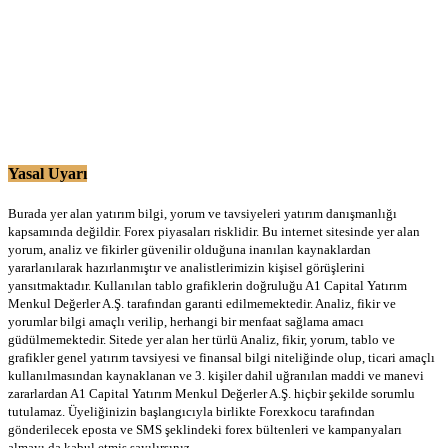
Yasal Uyarı
Burada yer alan yatırım bilgi, yorum ve tavsiyeleri yatırım danışmanlığı
kapsamında değildir. Forex piyasaları risklidir. Bu internet sitesinde yer alan
yorum, analiz ve fikirler güvenilir olduğuna inanılan kaynaklardan
yararlanılarak hazırlanmıştır ve analistlerimizin kişisel görüşlerini
yansıtmaktadır. Kullanılan tablo grafiklerin doğruluğu A1 Capital Yatırım
Menkul Değerler A.Ş. tarafından garanti edilmemektedir. Analiz, fikir ve
yorumlar bilgi amaçlı verilip, herhangi bir menfaat sağlama amacı
güdülmemektedir. Sitede yer alan her türlü Analiz, fikir, yorum, tablo ve
grafikler genel yatırım tavsiyesi ve finansal bilgi niteliğinde olup, ticari amaçlı
kullanılmasından kaynaklanan ve 3. kişiler dahil uğranılan maddi ve manevi
zararlardan A1 Capital Yatırım Menkul Değerler A.Ş. hiçbir şekilde sorumlu
tutulamaz. Üyeliğinizin başlangıcıyla birlikte Forexkocu tarafından
gönderilecek eposta ve SMS şeklindeki forex bültenleri ve kampanyaları
almayı da kabul etmiş sayılırsınız.