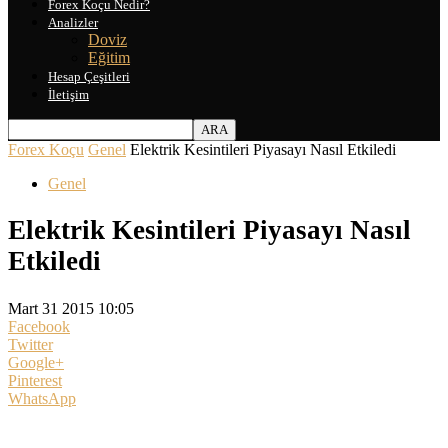
Forex Koçu Nedir?
Analizler
Doviz
Eğitim
Hesap Çeşitleri
İletişim
Forex Koçu
Genel
Elektrik Kesintileri Piyasayı Nasıl Etkiledi
Genel
Elektrik Kesintileri Piyasayı Nasıl
Etkiledi
Mart 31 2015 10:05
Facebook
Twitter
Google+
Pinterest
WhatsApp