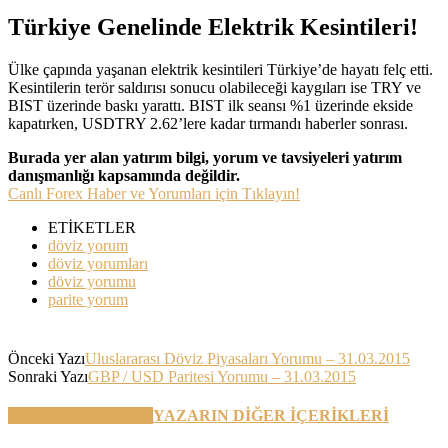
Türkiye Genelinde Elektrik Kesintileri!
Ülke çapında yaşanan elektrik kesintileri Türkiye’de hayatı felç etti.
Kesintilerin terör saldırısı sonucu olabileceği kaygıları ise TRY ve
BIST üzerinde baskı yarattı. BIST ilk seansı %1 üzerinde ekside
kapatırken, USDTRY 2.62’lere kadar tırmandı haberler sonrası.
Burada yer alan yatırım bilgi, yorum ve tavsiyeleri yatırım
danışmanlığı kapsamında değildir.
Canlı Forex Haber ve Yorumları için Tıklayın!
ETİKETLER
döviz yorum
döviz yorumları
döviz yorumu
parite yorum
Önceki Yazı
Uluslararası Döviz Piyasaları Yorumu – 31.03.2015
Sonraki Yazı
GBP / USD Paritesi Yorumu – 31.03.2015
BENZER YAZILAR
YAZARIN DİĞER İÇERİKLERİ