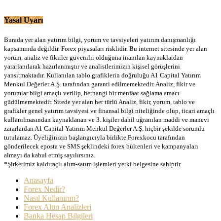
Yasal Uyarı
Burada yer alan yatırım bilgi, yorum ve tavsiyeleri yatırım danışmanlığı
kapsamında değildir. Forex piyasaları risklidir. Bu internet sitesinde yer alan
yorum, analiz ve fikirler güvenilir olduğuna inanılan kaynaklardan
yararlanılarak hazırlanmıştır ve analistlerimizin kişisel görüşlerini
yansıtmaktadır. Kullanılan tablo grafiklerin doğruluğu A1 Capital Yatırım
Menkul Değerler A.Ş. tarafından garanti edilmemektedir. Analiz, fikir ve
yorumlar bilgi amaçlı verilip, herhangi bir menfaat sağlama amacı
güdülmemektedir. Sitede yer alan her türlü Analiz, fikir, yorum, tablo ve
grafikler genel yatırım tavsiyesi ve finansal bilgi niteliğinde olup, ticari amaçlı
kullanılmasından kaynaklanan ve 3. kişiler dahil uğranılan maddi ve manevi
zararlardan A1 Capital Yatırım Menkul Değerler A.Ş. hiçbir şekilde sorumlu
tutulamaz. Üyeliğinizin başlangıcıyla birlikte Forexkocu tarafından
gönderilecek eposta ve SMS şeklindeki forex bültenleri ve kampanyaları
almayı da kabul etmiş sayılırsınız.
*Şirketimiz kaldıraçlı alım-satım işlemleri yetki belgesine sahiptir.
Anasayfa
Forex Nedir?
Nasıl Kullanırım?
Forex Altın Analizleri
Banka Hesap Bilgileri