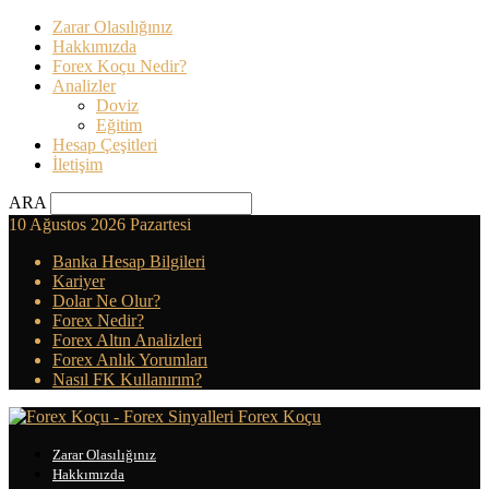
Zarar Olasılığınız
Hakkımızda
Forex Koçu Nedir?
Analizler
Doviz
Eğitim
Hesap Çeşitleri
İletişim
ARA
10 Ağustos 2026 Pazartesi
Banka Hesap Bilgileri
Kariyer
Dolar Ne Olur?
Forex Nedir?
Forex Altın Analizleri
Forex Anlık Yorumları
Nasıl FK Kullanırım?
Forex Koçu
Zarar Olasılığınız
Hakkımızda