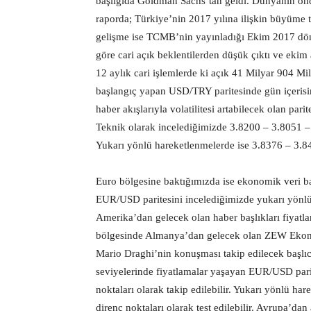
başlığıda Goldman Sachs’tan geldi. Dünyanın önc
raporda; Türkiye’nin 2017 yılına ilişkin büyüme t
gelişme ise TCMB’nin yayınladığı Ekim 2017 döne
göre cari açık beklentilerden düşük çıktı ve ekim
12 aylık cari işlemlerde ki açık 41 Milyar 904 M
başlangıç yapan USD/TRY paritesinde gün içerisind
haber akışlarıyla volatilitesi artabilecek olan pari
Teknik olarak incelediğimizde 3.8200 – 3.8051 – 3
Yukarı yönlü hareketlenmelerde ise 3.8376 – 3.8491
Euro bölgesine baktığımızda ise ekonomik veri bak
EUR/USD paritesini incelediğimizde yukarı yönlü 
Amerika’dan gelecek olan haber başlıkları fiyatla
bölgesinde Almanya’dan gelecek olan ZEW Ekono
Mario Draghi’nin konuşması takip edilecek başlıca
seviyelerinde fiyatlamalar yaşayan EUR/USD pari
noktaları olarak takip edilebilir. Yukarı yönlü h
direnç noktaları olarak test edilebilir. Avrupa’da