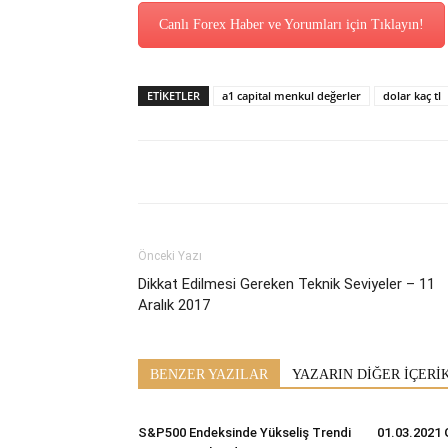
Canlı Forex Haber ve Yorumları için Tıklayın!
ETİKETLER
a1 capital menkul değerler
dolar kaç tl
Önceki Yazı
Dikkat Edilmesi Gereken Teknik Seviyeler – 11
Aralık 2017
BENZER YAZILAR
YAZARIN DİĞER İÇERİ
S&P500 Endeksinde Yükseliş Trendi
01.03.2021 