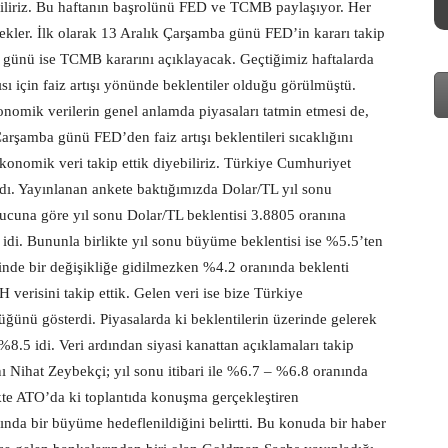
yebiliriz. Bu haftanın başrolünü FED ve TCMB paylaşıyor. Her
ecekler. İlk olarak 13 Aralık Çarşamba günü FED’in kararı takip
 günü ise TCMB kararını açıklayacak. Geçtiğimiz haftalarda
sı için faiz artışı yönünde beklentiler olduğu görülmüştü.
nomik verilerin genel anlamda piyasaları tatmin etmesi de,
 Çarşamba günü FED’den faiz artışı beklentileri sıcaklığını
ekonomik veri takip ettik diyebiliriz. Türkiye Cumhuriyet
adı. Yayınlanan ankete baktığımızda Dolar/TL yıl sonu
onucuna göre yıl sonu Dolar/TL beklentisi 3.8805 oranına
 idi. Bununla birlikte yıl sonu büyüme beklentisi ise %5.5’ten
inde bir değişikliğe gidilmezken %4.2 oranında beklenti
 verisini takip ettik. Gelen veri ise bize Türkiye
ünü gösterdi. Piyasalarda ki beklentilerin üzerinde gelerek
 %8.5 idi. Veri ardından siyasi kanattan açıklamaları takip
ihat Zeybekçi; yıl sonu itibari ile %6.7 – %6.8 oranında
ikte ATO’da ki toplantıda konuşma gerçekleştiren
a bir büyüme hedeflenildiğini belirtti. Bu konuda bir haber