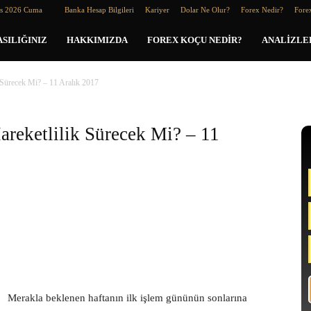
os 2026 Cuma
Banka Hesap Bilgileri
Kariyer
Dolar Ne Olur?
Forex Nedir?
Forex
SILIĞINIZ
HAKKIMIZDA
FOREX KOÇU NEDIR?
ANALIZLE
 Sürecek Mi? – 11 Aralık 2017
reketlilik Sürecek Mi? – 11
Merakla beklenen haftanın ilk işlem gününün sonlarına