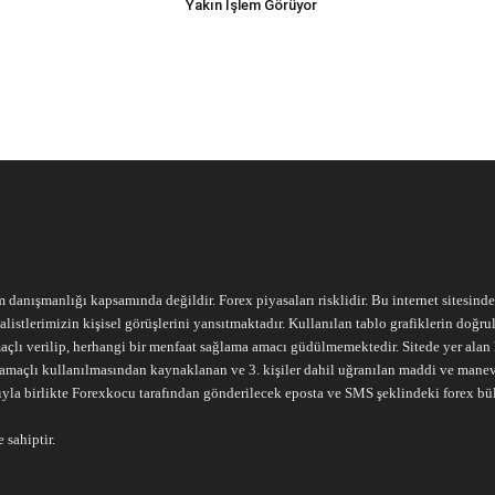
Yakın İşlem Görüyor
m danışmanlığı kapsamında değildir. Forex piyasaları risklidir. Bu internet sitesind
alistlerimizin kişisel görüşlerini yansıtmaktadır. Kullanılan tablo grafiklerin doğ
açlı verilip, herhangi bir menfaat sağlama amacı güdülmemektedir. Sitede yer alan he
ari amaçlı kullanılmasından kaynaklanan ve 3. kişiler dahil uğranılan maddi ve mane
ıyla birlikte Forexkocu tarafından gönderilecek eposta ve SMS şeklindeki forex bü
 sahiptir.