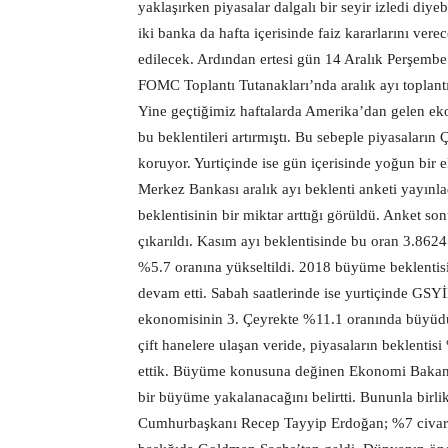
yaklaşırken piyasalar dalgalı bir seyir izledi di
iki banka da hafta içerisinde faiz kararlarını ver
edilecek. Ardından ertesi gün 14 Aralık Perşembe
FOMC Toplantı Tutanakları’nda aralık ayı toplantı
Yine geçtiğimiz haftalarda Amerika’dan gelen eko
bu beklentileri artırmıştı. Bu sebeple piyasaların
koruyor. Yurtiçinde ise gün içerisinde yoğun bir 
Merkez Bankası aralık ayı beklenti anketi yayınl
beklentisinin bir miktar arttığı görüldü. Anket s
çıkarıldı. Kasım ayı beklentisinde bu oran 3.8624
%5.7 oranına yükseltildi. 2018 büyüme beklentis
devam etti. Sabah saatlerinde ise yurtiçinde GSYİH
ekonomisinin 3. Çeyrekte %11.1 oranında büyüdüğ
çift hanelere ulaşan veride, piyasaların beklentisi
ettik. Büyüme konusuna değinen Ekonomi Bakanı N
bir büyüme yakalanacağını belirtti. Bununla birl
Cumhurbaşkanı Recep Tayyip Erdoğan; %7 civarınd