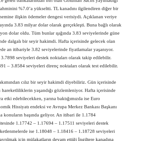
e gelen bankalarından biri olan Goldman Sachs yayınladığı
ahminini %7.0’a yükseltti. TL kanadını ilgilendiren diğer bir
mine ilişkin ödemeler dengesi verisiydi. Açıklanan veriye
 ayında 3.83 milyar dolar olarak gerçekleşti. Buna bağlı olarak
ilyon dolar oldu. Tüm bunlar ışığında 3.83 seviyelerinde güne
e dalgalı bir seyir hakimdi. Hafta içerisinde gelecek olan
tede an itibariyle 3.82 seviyelerinde fiyatlamalar yaşanıyor.
.7898 seviyeleri destek noktaları olarak takip edilebilir.
 – 3.8584 seviyeleri direnç noktaları olarak test edilebilir.
ımından cılız bir seyir hakimdi diyebiliriz. Gün içerisinde
hareketliliklerin yaşandığı gözlemleniyor. Hafta içerisinde
ra etki edebilecekken, yarına baktığımızda ise Euro
mik Hissiyatı endeksi ve Avrupa Merkez Bankası Başkanı
 konuların başında geliyor. An itibari ile 1.1784
tesinde 1.17742 – 1.17694 – 1.17511 seviyeleri destek
areketlenmelerde ise 1.18048 – 1.18416 – 1.18728 seviyeleri
n ayrılmak için mülakatların devam ettiği İngiltere kanadına