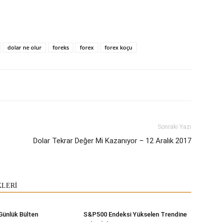
dolar ne olur
foreks
forex
forex koçu
Sonraki Yazı
Dolar Tekrar Değer Mi Kazanıyor – 12 Aralık 2017
KLERİ
Günlük Bülten
S&P500 Endeksi Yükselen Trendine